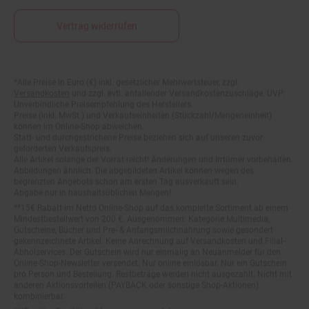
Vertrag widerrufen
Fußnoten
*Alle Preise in Euro (€) inkl. gesetzlicher Mehrwertsteuer, zzgl.
Versandkosten
und zzgl. evtl. anfallender Versandkostenzuschläge. UVP:
Unverbindliche Preisempfehlung des Herstellers.
Preise (inkl. MwSt.) und Verkaufseinheiten (Stückzahl/Mengeneinheit)
können im Online-Shop abweichen.
Statt- und durchgestrichene Preise beziehen sich auf unseren zuvor
geforderten Verkaufspreis.
Alle Artikel solange der Vorrat reicht! Änderungen und Irrtümer vorbehalten.
Abbildungen ähnlich. Die abgebildeten Artikel können wegen des
begrenzten Angebots schon am ersten Tag ausverkauft sein.
Abgabe nur in haushaltsüblichen Mengen!
**15€ Rabatt im Netto Online-Shop auf das komplette Sortiment ab einem
Mindestbestellwert von 200 €. Ausgenommen: Kategorie Multimedia,
Gutscheine, Bücher und Pre- & Anfangsmilchnahrung sowie gesondert
gekennzeichnete Artikel. Keine Anrechnung auf Versandkosten und Filial-
Abholservices. Der Gutschein wird nur einmalig an Neuanmelder für den
Online-Shop-Newsletter versendet. Nur online einlösbar. Nur ein Gutschein
pro Person und Bestellung. Restbeträge werden nicht ausgezahlt. Nicht mit
anderen Aktionsvorteilen (PAYBACK oder sonstige Shop-Aktionen)
kombinierbar.
***Positive Bonitätsprüfung vorausgesetzt