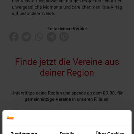
und Ausstattung sowie vielfältigen Projekten schafft er
unvergessliche Momente und bereichert den Kita-Alltag
auf besondere Weise.
Teile deinen Verein!
Finde jetzt die Vereine aus
deiner Region
Unterstütze deine Region und spende ab dem 03.08. für
gemeinnützige Vereine in unseren Filialen!
Rund 1400 gemeinnützige Vereine nehmen deutschlandweit
als Spendenpartner teil und freuen sich über deine
Unterstützung.
Spende für einen Verein in deiner Region, indem du an der
Zustimmung
Details
Über Cookies