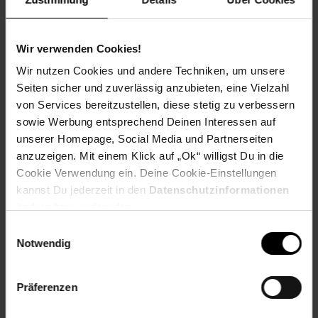
Kasse auf den nächsten 10 ct Betrag aufrundest oder dein
Pfand am Pfandautomaten spendest.
Wir verwenden Cookies!
Welchen Verein du in deiner Region unterstützen kannst
findest du hier heraus:
Wir nutzen Cookies und andere Techniken, um unsere
Seiten sicher und zuverlässig anzubieten, eine Vielzahl
von Services bereitzustellen, diese stetig zu verbessern
sowie Werbung entsprechend Deinen Interessen auf
unserer Homepage, Social Media und Partnerseiten
Zurück zu Vereinsspende
anzuzeigen. Mit einem Klick auf „Ok“ willigst Du in die
Cookie Verwendung ein. Deine Cookie-Einstellungen
Weitere Online-Angebote
Fußzeile
kannst Du jederzeit in den
Datenschutzinformationen
ändern bzw. widerrufen.
Netto Reisen
TV-Shop
Weinwelt
Einwilligungsauswahl
Notwendig
Präferenzen