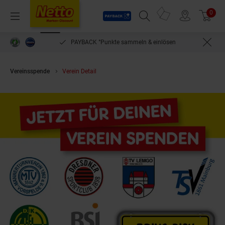
Payback
Prospekte
0
Arti
Menü
Suchfeld einblenden
Filiale finden
Warenkorb
PAYBACK °Punkte sammeln & einlösen
Vereinsspende
Verein Detail