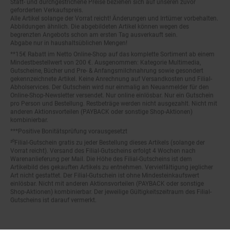
geforderten Verkaufspreis.
Alle Artikel solange der Vorrat reicht! Änderungen und Irrtümer vorbehalten.
Abbildungen ähnlich. Die abgebildeten Artikel können wegen des
begrenzten Angebots schon am ersten Tag ausverkauft sein.
Abgabe nur in haushaltsüblichen Mengen!
**15€ Rabatt im Netto Online-Shop auf das komplette Sortiment ab einem
Mindestbestellwert von 200 €. Ausgenommen: Kategorie Multimedia,
Gutscheine, Bücher und Pre- & Anfangsmilchnahrung sowie gesondert
gekennzeichnete Artikel. Keine Anrechnung auf Versandkosten und Filial-
Abholservices. Der Gutschein wird nur einmalig an Neuanmelder für den
Online-Shop-Newsletter versendet. Nur online einlösbar. Nur ein Gutschein
pro Person und Bestellung. Restbeträge werden nicht ausgezahlt. Nicht mit
anderen Aktionsvorteilen (PAYBACK oder sonstige Shop-Aktionen)
kombinierbar.
***Positive Bonitätsprüfung vorausgesetzt
²⁰Filial-Gutschein gratis zu jeder Bestellung dieses Artikels (solange der
Vorrat reicht). Versand des Filial-Gutscheins erfolgt 4 Wochen nach
Warenanlieferung per Mail. Die Höhe des Filial-Gutscheins ist dem
Artikelbild des gekauften Artikels zu entnehmen. Vervielfältigung jeglicher
Art nicht gestattet. Der Filial-Gutschein ist ohne Mindesteinkaufswert
einlösbar. Nicht mit anderen Aktionsvorteilen (PAYBACK oder sonstige
Shop-Aktionen) kombinierbar. Der jeweilige Gültigkeitszeitraum des Filial-
Gutscheins ist darauf vermerkt.