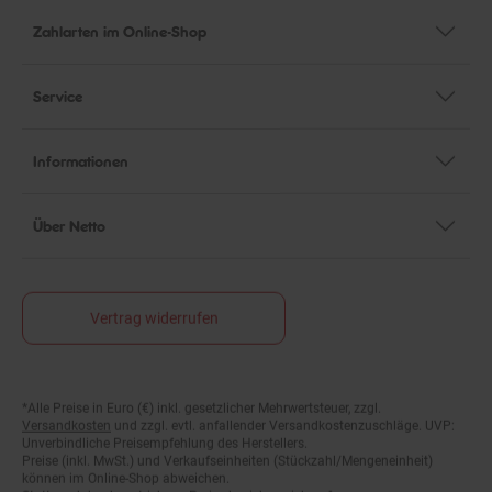
Zahlarten im Online-Shop
Service
Informationen
Über Netto
Vertrag widerrufen
Fußnoten
*Alle Preise in Euro (€) inkl. gesetzlicher Mehrwertsteuer, zzgl.
Versandkosten
und zzgl. evtl. anfallender Versandkostenzuschläge. UVP:
Unverbindliche Preisempfehlung des Herstellers.
Preise (inkl. MwSt.) und Verkaufseinheiten (Stückzahl/Mengeneinheit)
können im Online-Shop abweichen.
Statt- und durchgestrichene Preise beziehen sich auf unseren zuvor