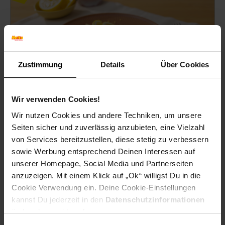
Zustimmung
Details
Über Cookies
Wir verwenden Cookies!
Wir nutzen Cookies und andere Techniken, um unsere
Zitronenpasta
Seiten sicher und zuverlässig anzubieten, eine Vielzahl
von Services bereitzustellen, diese stetig zu verbessern
Italien mal anders: Sommerlich-frische Pasta, cremig,
sowie Werbung entsprechend Deinen Interessen auf
mit viel grobem Pfeffer und einer erfrischenden Säure
unserer Homepage, Social Media und Partnerseiten
von Zitronen. La dolce vita!
anzuzeigen. Mit einem Klick auf „Ok“ willigst Du in die
Cookie Verwendung ein. Deine Cookie-Einstellungen
kannst Du jederzeit in den
Datenschutzinformationen
Zum Rezept
ändern bzw. widerrufen.