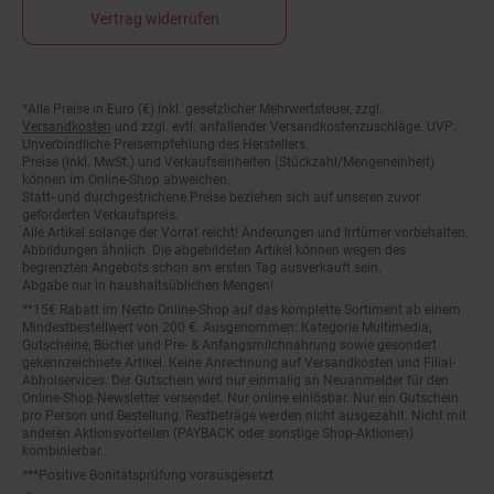
Vertrag widerrufen
Fußnoten
*Alle Preise in Euro (€) inkl. gesetzlicher Mehrwertsteuer, zzgl.
Versandkosten
und zzgl. evtl. anfallender Versandkostenzuschläge. UVP:
Unverbindliche Preisempfehlung des Herstellers.
Preise (inkl. MwSt.) und Verkaufseinheiten (Stückzahl/Mengeneinheit)
können im Online-Shop abweichen.
Statt- und durchgestrichene Preise beziehen sich auf unseren zuvor
geforderten Verkaufspreis.
Alle Artikel solange der Vorrat reicht! Änderungen und Irrtümer vorbehalten.
Abbildungen ähnlich. Die abgebildeten Artikel können wegen des
begrenzten Angebots schon am ersten Tag ausverkauft sein.
Abgabe nur in haushaltsüblichen Mengen!
**15€ Rabatt im Netto Online-Shop auf das komplette Sortiment ab einem
Mindestbestellwert von 200 €. Ausgenommen: Kategorie Multimedia,
Gutscheine, Bücher und Pre- & Anfangsmilchnahrung sowie gesondert
gekennzeichnete Artikel. Keine Anrechnung auf Versandkosten und Filial-
Abholservices. Der Gutschein wird nur einmalig an Neuanmelder für den
Online-Shop-Newsletter versendet. Nur online einlösbar. Nur ein Gutschein
pro Person und Bestellung. Restbeträge werden nicht ausgezahlt. Nicht mit
anderen Aktionsvorteilen (PAYBACK oder sonstige Shop-Aktionen)
kombinierbar.
***Positive Bonitätsprüfung vorausgesetzt
²⁰Filial-Gutschein gratis zu jeder Bestellung dieses Artikels (solange der