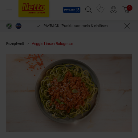
Payback
Prospekte
0
Arti
Menü
Suchfeld einblenden
Filiale finden
Warenkorb
PAYBACK °Punkte sammeln & einlösen
Rezeptwelt
Veggie Linsen-Bolognese