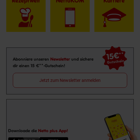
Rezeptwelt
NettoKOM
Karriere
15€
**
Newsletter Anmeldung
Abonniere unseren
Newsletter
und sichere
Gutschein
dir einen 15 €**-Gutschein!
Jetzt zum Newsletter anmelden
Downloade die
Netto plus App!