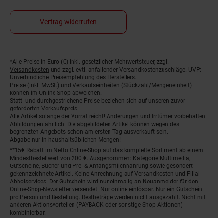
Vertrag widerrufen
Fußnoten
*Alle Preise in Euro (€) inkl. gesetzlicher Mehrwertsteuer, zzgl.
Versandkosten
und zzgl. evtl. anfallender Versandkostenzuschläge. UVP:
Unverbindliche Preisempfehlung des Herstellers.
Preise (inkl. MwSt.) und Verkaufseinheiten (Stückzahl/Mengeneinheit)
können im Online-Shop abweichen.
Statt- und durchgestrichene Preise beziehen sich auf unseren zuvor
geforderten Verkaufspreis.
Alle Artikel solange der Vorrat reicht! Änderungen und Irrtümer vorbehalten.
Abbildungen ähnlich. Die abgebildeten Artikel können wegen des
begrenzten Angebots schon am ersten Tag ausverkauft sein.
Abgabe nur in haushaltsüblichen Mengen!
**15€ Rabatt im Netto Online-Shop auf das komplette Sortiment ab einem
Mindestbestellwert von 200 €. Ausgenommen: Kategorie Multimedia,
Gutscheine, Bücher und Pre- & Anfangsmilchnahrung sowie gesondert
gekennzeichnete Artikel. Keine Anrechnung auf Versandkosten und Filial-
Abholservices. Der Gutschein wird nur einmalig an Neuanmelder für den
Online-Shop-Newsletter versendet. Nur online einlösbar. Nur ein Gutschein
pro Person und Bestellung. Restbeträge werden nicht ausgezahlt. Nicht mit
anderen Aktionsvorteilen (PAYBACK oder sonstige Shop-Aktionen)
kombinierbar.