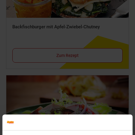
Backfischburger mit Apfel-Zwiebel-Chutney
Zum Rezept