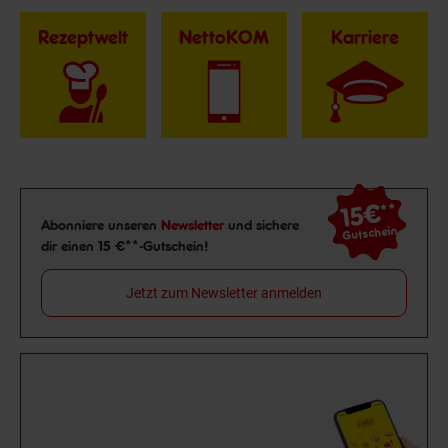
Rezeptwelt
NettoKOM
Karriere
15€
**
Newsletter Anmeldung
Abonniere unseren
Newsletter
und sichere
Gutschein
dir einen 15 €**-Gutschein!
Jetzt zum Newsletter anmelden