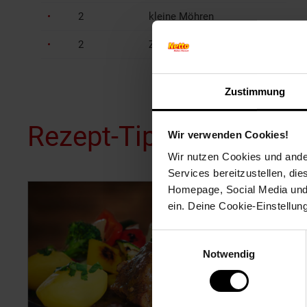
2
kleine Möhren
2
Zwiebeln
Zustimmung
Rezept-Tipps für dich
Wir verwenden Cookies!
Wir nutzen Cookies und ander
Services bereitzustellen, di
Homepage, Social Media und P
ein. Deine Cookie-Einstellun
Einwilligungsauswahl
Notwendig