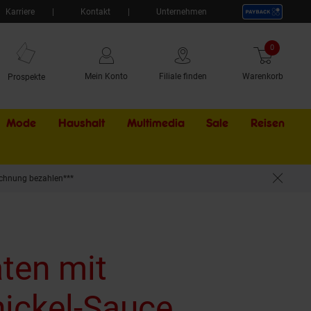
Karriere
Kontakt
Unternehmen
0
Artikel
Mein Konto
Filiale finden
Warenkorb
Prospekte
Mode
Haushalt
Multimedia
Sale
Externer Li
Reisen
chnung bezahlen***
ten mit
ickel-Sauce