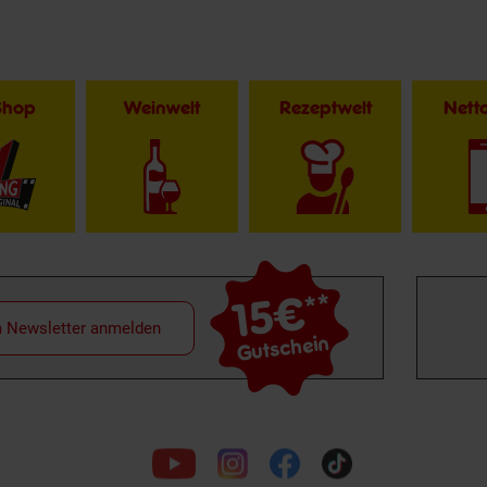
Shop
Weinwelt
Rezeptwelt
Net
15€
**
m Newsletter anmelden
Gutschein
Folge
uns