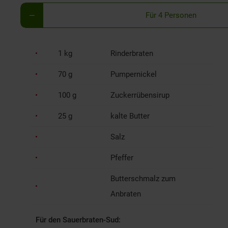
Für 4 Personen
1 kg
Rinderbraten
70 g
Pumpernickel
100 g
Zuckerrübensirup
25 g
kalte Butter
Salz
Pfeffer
Butterschmalz zum
Anbraten
Für den Sauerbraten-Sud: