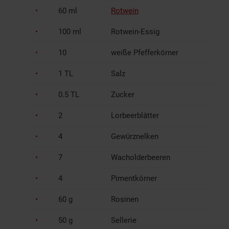
60 ml
Rotwein
100 ml
Rotwein-Essig
10
weiße Pfefferkörner
1 TL
Salz
0.5 TL
Zucker
2
Lorbeerblätter
4
Gewürznelken
7
Wacholderbeeren
4
Pimentkörner
60 g
Rosinen
50 g
Sellerie