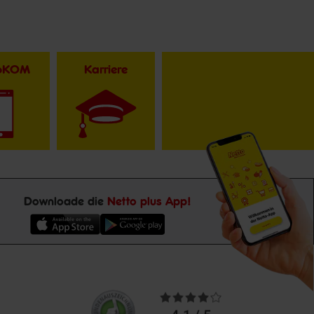
toKOM
Karriere
Downloade die
Netto plus App!
Unsere
Durchschnittliche
Kundenbewertungen
Bewertungen
4.1 / 5