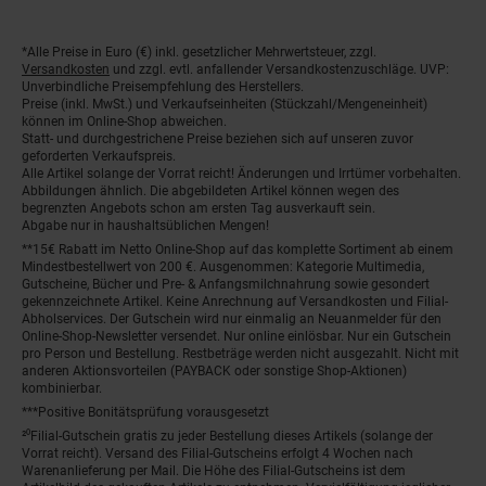
Fußnoten
*Alle Preise in Euro (€) inkl. gesetzlicher Mehrwertsteuer, zzgl.
Versandkosten
und zzgl. evtl. anfallender Versandkostenzuschläge. UVP:
Unverbindliche Preisempfehlung des Herstellers.
Preise (inkl. MwSt.) und Verkaufseinheiten (Stückzahl/Mengeneinheit)
können im Online-Shop abweichen.
Statt- und durchgestrichene Preise beziehen sich auf unseren zuvor
geforderten Verkaufspreis.
Alle Artikel solange der Vorrat reicht! Änderungen und Irrtümer vorbehalten.
Abbildungen ähnlich. Die abgebildeten Artikel können wegen des
begrenzten Angebots schon am ersten Tag ausverkauft sein.
Abgabe nur in haushaltsüblichen Mengen!
**15€ Rabatt im Netto Online-Shop auf das komplette Sortiment ab einem
Mindestbestellwert von 200 €. Ausgenommen: Kategorie Multimedia,
Gutscheine, Bücher und Pre- & Anfangsmilchnahrung sowie gesondert
gekennzeichnete Artikel. Keine Anrechnung auf Versandkosten und Filial-
Abholservices. Der Gutschein wird nur einmalig an Neuanmelder für den
Online-Shop-Newsletter versendet. Nur online einlösbar. Nur ein Gutschein
pro Person und Bestellung. Restbeträge werden nicht ausgezahlt. Nicht mit
anderen Aktionsvorteilen (PAYBACK oder sonstige Shop-Aktionen)
kombinierbar.
***Positive Bonitätsprüfung vorausgesetzt
²⁰Filial-Gutschein gratis zu jeder Bestellung dieses Artikels (solange der
Vorrat reicht). Versand des Filial-Gutscheins erfolgt 4 Wochen nach
Warenanlieferung per Mail. Die Höhe des Filial-Gutscheins ist dem