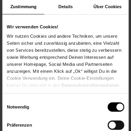
Zustimmung
Details
Über Cookies
Wir verwenden Cookies!
Wir nutzen Cookies und andere Techniken, um unsere
15€
**
Newsletter Anmeldung
Abonniere unseren
Newsletter
und sichere
Seiten sicher und zuverlässig anzubieten, eine Vielzahl
Gutschein
dir einen 15 €**-Gutschein!
von Services bereitzustellen, diese stetig zu verbessern
sowie Werbung entsprechend Deinen Interessen auf
Jetzt zum Newsletter anmelden
unserer Homepage, Social Media und Partnerseiten
anzuzeigen. Mit einem Klick auf „Ok“ willigst Du in die
Cookie Verwendung ein. Deine Cookie-Einstellungen
kannst Du jederzeit in den
Datenschutzinformationen
ändern bzw. widerrufen.
Einwilligungsauswahl
Notwendig
Downloade die
Netto plus App!
Präferenzen