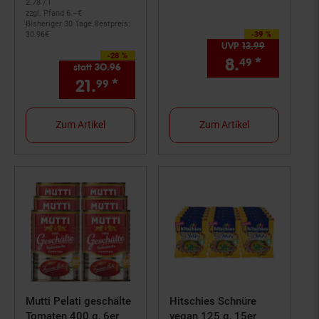
2.
78
/ l
zzgl. Pfand 6.–€
Bisheriger 30 Tage Bestpreis:
-39 %
Sie Sparen 39 Prozent,
30.
96
€
UVP
13.
99
UVP : 13,
99
-28 %
Sie Sparen 28 Prozent,
8.
*
Aktuelle
49
statt
30.
96
Alter Preis: 30,
96
€
21.
*
Aktueller Preis: 21,
€ Ster
99
99
Zum Artikel
Zum Artikel
Mutti Pelati geschälte
Hitschies Schnüre
Tomaten 400 g, 6er
vegan 125 g, 15er