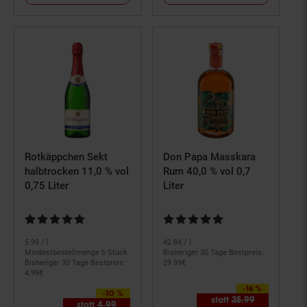
Rotkäppchen Sekt
Don Papa Masskara
halbtrocken 11,0 % vol
Rum 40,0 % vol 0,7
0,75 Liter
Liter
Kundenbewertung: 4,85 von 5 Sternen
Kundenbewertung: 4,88 von 5 S
5.
99
/ l
42.
84
/ l
Mindestbestellmenge 6 Stück
Bisheriger 30 Tage Bestpreis:
Bisheriger 30 Tage Bestpreis:
29.
99
€
4.
99
€
-16 %
Sie Sparen 16 Prozent,
-10 %
Sie Sparen 10 Prozent,
statt
35.
99
Alter Preis: 
statt
4.
99
Alter Preis: 4,
99
€