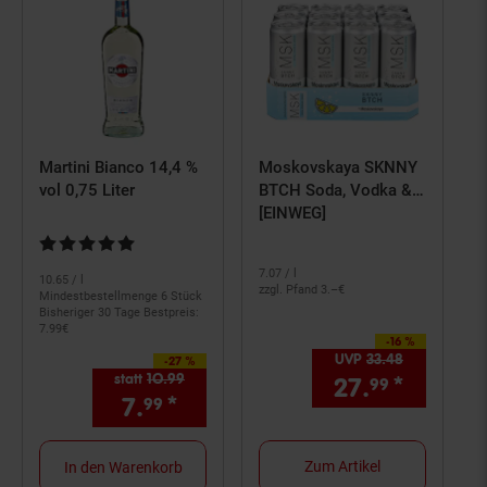
Martini Bianco 14,4 %
Moskovskaya SKNNY
vol 0,75 Liter
BTCH Soda, Vodka &
Lemon 10,0 % vol 0,33
[EINWEG]
Liter, 12er Pack
Kundenbewertung: 5 von 5 Sternen
7.
07
/ l
10.
65
/ l
zzgl. Pfand 3.–€
Mindestbestellmenge 6 Stück
Bisheriger 30 Tage Bestpreis:
7.
99
€
-16 %
Sie Sparen 16 Prozent,
UVP
33.
48
UVP : 33,
48
-27 %
Sie Sparen 27 Prozent,
statt
10.
99
Alter Preis: 10,
99
€
27.
*
Aktuell
99
7.
*
Aktueller Preis: 7,
€ Stern
99
99
Zum Artikel
In den Warenkorb