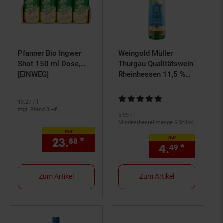
Pfanner Bio Ingwer
Weingold Müller
Shot 150 ml Dose,
Thurgau Qualitätswein
12er Pack
[EINWEG]
Rheinhessen 11,5 %
vol 0,75 Liter
Kundenbewertung: 4,76 von 5 S
13.
27
/ l
zzgl. Pfand 3.–€
5.
99
/ l
Mindestbestellmenge 6 Stück
nur
nur
23.
*
nur 23,
€ Sternchen Fußno
88
88
4.
*
nur 4,
49
4
Zum Artikel
Zum Artikel