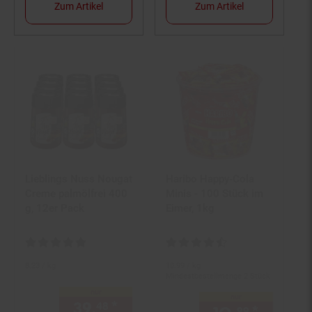
Zum Artikel
Zum Artikel
Lieblings Nuss Nougat
Haribo Happy-Cola
Creme palmölfrei 400
Minis - 100 Stück im
g, 12er Pack
Eimer, 1kg
Kundenbewertung: 4,91 von 5 Sternen
Kundenbewertung: 4,74 von 5 S
8.
23
/ kg
10.
99
/ kg
Mindestbestellmenge 2 Stück
nur
nur
39.
*
nur 39,
€ Sternchen Fußno
48
48
99