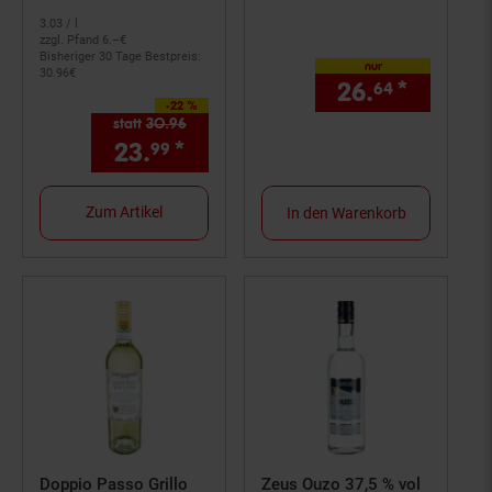
3.
03
/ l
zzgl. Pfand 6.–€
Bisheriger 30 Tage Bestpreis:
nur
30.
96
€
26.
*
nur 26,
64
-22 %
Sie Sparen 22 Prozent,
statt
30.
96
Alter Preis: 30,
96
€
23.
*
Aktueller Preis: 23,
€ Ste
99
99
Zum Artikel
In den Warenkorb
Doppio Passo Grillo
Zeus Ouzo 37,5 % vol