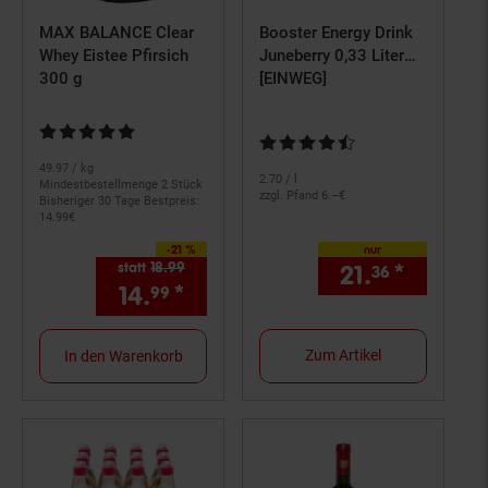
MAX BALANCE Clear
Booster Energy Drink
Whey Eistee Pfirsich
Juneberry 0,33 Liter
300 g
Dose, 24er Pack
[EINWEG]
Kundenbewertung: 5 von 5 Sternen
Kundenbewertung: 4,69 von 5 S
49.
97
/ kg
2.
70
/ l
Mindestbestellmenge 2 Stück
zzgl. Pfand 6.–€
Bisheriger 30 Tage Bestpreis:
14.
99
€
nur
-21 %
Sie Sparen 21 Prozent,
statt
18.
99
Alter Preis: 18,
99
€
21.
*
nur 21,
36
14.
*
Aktueller Preis: 14,
€ Ste
99
99
Zum Artikel
In den Warenkorb