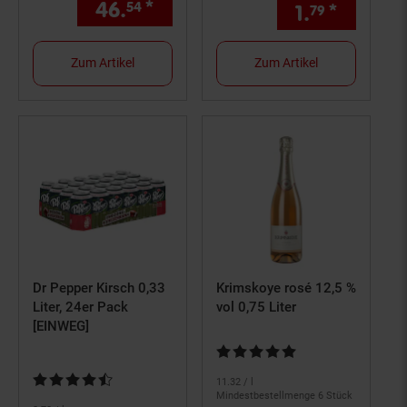
46.
*
nur 46,
€ Sternchen Fußno
54
54
1.
*
nur 1,
79
79
Zum Artikel
Zum Artikel
Dr Pepper Kirsch 0,33
Krimskoye rosé 12,5 %
Liter, 24er Pack
vol 0,75 Liter
[EINWEG]
Kundenbewertung: 4,83 von 5 S
Kundenbewertung: 4,6 von 5 Sternen
11.
32
/ l
Mindestbestellmenge 6 Stück