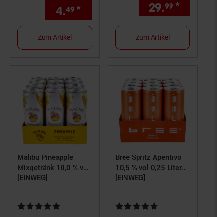
29.
*
Aktuell
99
4.
*
Aktueller Preis: 4,
€ Ster
49
49
Zum Artikel
Zum Artikel
Malibu Pineapple
Bree Spritz Aperitivo
Mixgetränk 10,0 % vol
10,5 % vol 0,25 Liter
0,25 Liter, 12er Pack
[EINWEG]
Dose, 12er Pack
[EINWEG]
Kundenbewertung: 4,75 von 5 Sternen
Kundenbewertung: 5 von 5 Ster