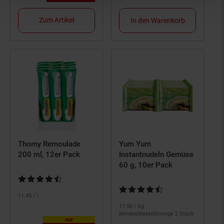
Zum Artikel
In den Warenkorb
Thomy Remoulade
Yum Yum
200 ml, 12er Pack
Instantnudeln Gemüse
60 g, 10er Pack
Kundenbewertung: 4,57 von 5 Sternen
Kundenbewertung: 4,5 von 5 St
11.
45
/ l
11.
50
/ kg
Mindestbestellmenge 2 Stück
nur