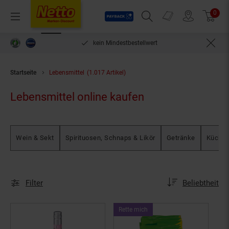
Payback
Prospekte
0
Arti
Menü
Suchfeld einblenden
Filiale finden
Warenkorb
PAYBACK °Punkte sammeln & einlösen
Startseite
Lebensmittel
(1.017 Artikel)
Lebensmittel online kaufen
Wein & Sekt
Spirituosen, Schnaps & Likör
Getränke
Küchen
Sortierung
Sortierung:
Filter
Beliebtheit
Kampagnen
Rette mich
ArtikelRette
mich