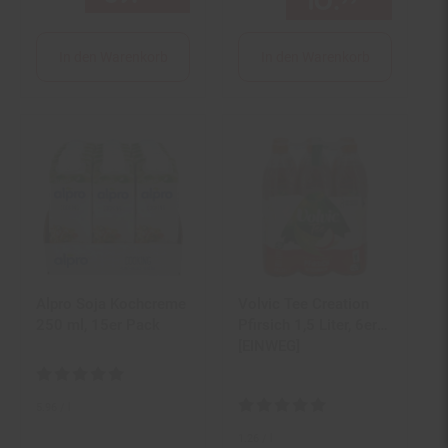
10.
*
nur 10,
In den Warenkorb
In den Warenkorb
Alpro Soja Kochcreme
Volvic Tee Creation
250 ml, 15er Pack
Pfirsich 1,5 Liter, 6er
Pack
[EINWEG]
Kundenbewertung: 5 von 5 Sternen
Kundenbewertung: 4,81 von 5 S
5.
96
/ l
1.
26
/ l