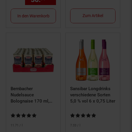
Zum Artikel
In den Warenkorb
Bernbacher
Sansibar Longdrinks
Nudelsauce
verschiedene Sorten
Bolognaise 170 ml,
5,0 % vol 6 x 0,75 Liter
24er Pack
Kundenbewertung: 4,96 von 5 Sternen
Kundenbewertung: 5 von 5 Ster
11.
71
/ l
7.
33
/ l