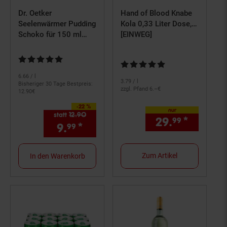
Dr. Oetker
Hand of Blood Knabe
Seelenwärmer Pudding
Kola 0,33 Liter Dose,
Schoko für 150 ml
24er Pack
[EINWEG]
Wasser, 10er Pack
Kundenbewertung: 4,75 von 5 Sternen
Kundenbewertung: 5 von 5 Ster
6.
66
/ l
3.
79
/ l
Bisheriger 30 Tage Bestpreis:
zzgl. Pfand 6.–€
12.
90
€
-22 %
Sie Sparen 22 Prozent,
nur
statt
12.
90
Alter Preis: 12,
90
€
29.
*
nur 29,
99
9.
*
Aktueller Preis: 9,
€ Stern
99
99
Zum Artikel
In den Warenkorb