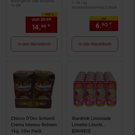
Bisheriger 30 Tage Bestpreis:
11.
50
/ kg
15.
99
€
Mindestbestellmenge 2 Stück
-40 %
Sie Sparen 40 Prozent,
nur
statt
24.
99
Alter Preis: 24,
99
€
6.
*
nur 6,
90
9
14.
*
Aktueller Preis: 14,
€ Ster
99
99
In den Warenkorb
In den Warenkorb
Chicco D'Oro Schümli
Stardrink Limonade
Crema Intenso Bohnen
Limette-Litschi
1kg, 10er Pack
Geschmack 0,5 Liter
[EINWEG]