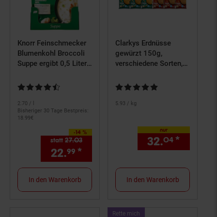
Knorr Feinschmecker
Clarkys Erdnüsse
Blumenkohl Broccoli
gewürzt 150g,
Suppe ergibt 0,5 Liter,
verschiedene Sorten,
17er Pack
36er Pack
Kundenbewertung: 4,74 von 5 Sternen
Kundenbewertung: 4,75 von 5 S
2.
70
/ l
5.
93
/ kg
Bisheriger 30 Tage Bestpreis:
18.
99
€
nur
-14 %
Sie Sparen 14 Prozent,
32.
*
nur 32,
04
statt
27.
03
Alter Preis: 27,
03
€
22.
*
Aktueller Preis: 22,
€ Ste
99
99
In den Warenkorb
In den Warenkorb
Kampagnen
Rette mich