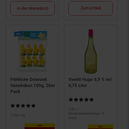
Zum Artikel
In den Warenkorb
Fröhliche Osterzeit
Vinetti Hugo 6,9 % vol
Osterküken 100g, 26er
0,75 Liter
Pack
Kundenbewertung: 4,82 von 5 S
Kundenbewertung: 5 von 5 Sternen
2.
39
/ l
Mindestbestellmenge 12
17.
90
/ kg
Stück
nur
nur