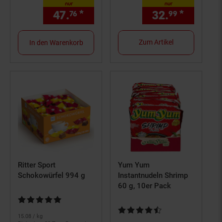
nur
nur
47.
*
nur 47,
€ Sternchen Fußno
32.
*
nur 32,
76
76
99
Zum Artikel
In den Warenkorb
Ritter Sport
Yum Yum
Schokowürfel 994 g
Instantnudeln Shrimp
60 g, 10er Pack
Kundenbewertung: 5 von 5 Sternen
Kundenbewertung: 4,63 von 5 S
15.
08
/ kg