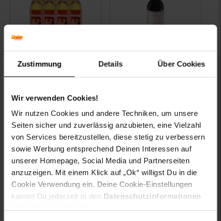
Pfanner Sirup
Doppio Passo
Zustimmung
Details
Über Cookies
Almdudler 0,7 Liter,
Primitivo Puglia IGT
12er Pack
13,0 % vol 0,75 Liter
Wir verwenden Cookies!
4.
13
/ l
Kundenbewertung: 4,87 von 5 S
Wir nutzen Cookies und andere Techniken, um unsere
8.
65
/ l
Seiten sicher und zuverlässig anzubieten, eine Vielzahl
Mindestbestellmenge 6 Stück
von Services bereitzustellen, diese stetig zu verbessern
Bisheriger 30 Tage Bestpreis:
-27 %
Sie Sparen 27 Prozent,
6.
99
€
UVP
47.
88
UVP : 47,
88
€
sowie Werbung entsprechend Deinen Interessen auf
34.
*
Aktueller Preis: 34,
€ Ste
68
68
unserer Homepage, Social Media und Partnerseiten
-18 %
Sie Sparen 18 Prozent,
statt
7.
99
Alter Preis: 
anzuzeigen. Mit einem Klick auf „Ok“ willigst Du in die
6.
*
Aktuelle
49
Cookie Verwendung ein. Deine Cookie-Einstellungen
kannst Du jederzeit in den
Datenschutzinformationen
ändern bzw. widerrufen.
Zum Artikel
In den Warenkorb