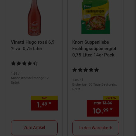
Vinetti Hugo rosé 6,9
Knorr Suppenliebe
% vol 0,75 Liter
Frühlingssuppe ergibt
0,75 Liter, 14er Pack
Kundenbewertung: 4,67 von 5 Sternen
Kundenbewertung: 4,79 von 5 S
1.
99
/ l
Mindestbestellmenge 12
1.
05
/ l
Stück
Bisheriger 30 Tage Bestpreis:
6.
99
€
nur
-20 %
Sie Sparen 20 Prozent,
1.
*
nur 1,
€ Sternchen Fußnot
statt
13.
86
Alter Preis: 
49
49
10.
*
Aktuell
99
Zum Artikel
In den Warenkorb