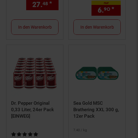
27.
*
nur 27,
€ Sternchen Fußno
48
48
nur
6.
*
nur 6,
90
9
In den Warenkorb
In den Warenkorb
Dr. Pepper Original
Sea Gold MSC
0,33 Liter, 24er Pack
Brathering XXL 300 g,
[EINWEG]
12er Pack
7.
40
/ kg
Kundenbewertung: 5 von 5 Sternen