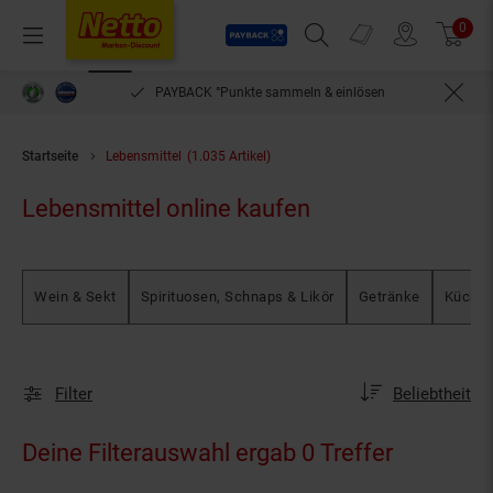
Payback
Prospekte
0
Arti
Menü
Suchfeld einblenden
Filiale finden
Warenkorb
PAYBACK °Punkte sammeln & einlösen
Startseite
Lebensmittel
(1.035 Artikel)
Lebensmittel online kaufen
Wein & Sekt
Spirituosen, Schnaps & Likör
Getränke
Küchen
Sortierung
Sortierung:
Filter
Beliebtheit
Deine Filterauswahl ergab 0 Treffer