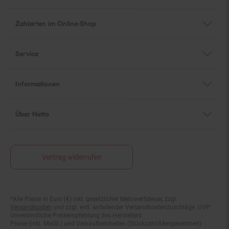
Zahlarten im Online-Shop
Service
Informationen
Über Netto
Vertrag widerrufen
*Alle Preise in Euro (€) inkl. gesetzlicher Mehrwertsteuer, zzgl.
Fußnoten
Versandkosten
und zzgl. evtl. anfallender Versandkostenzuschläge. UVP:
Unverbindliche Preisempfehlung des Herstellers.
Preise (inkl. MwSt.) und Verkaufseinheiten (Stückzahl/Mengeneinheit)
können im Online-Shop abweichen.