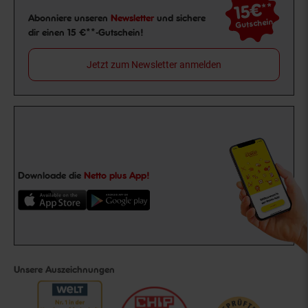
15€
**
Newsletter Anmeldung
Abonniere unseren
Newsletter
und sichere
Gutschein
dir einen 15 €**-Gutschein!
Jetzt zum Newsletter anmelden
Downloade die
Netto plus App!
Unsere Auszeichnungen