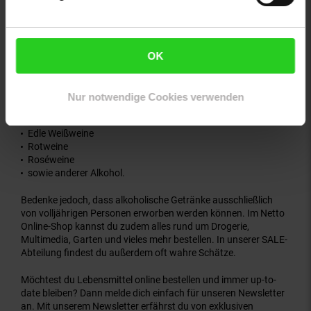
Beim Lebensmittel-Lieferservice kannst du Lebensmittel online
bestellen, findest deine gewohnten Discountpreise und kannst
ohne Mindestbestellwert bequem von zu Hause aus einkaufen.
OK
Neben klassischen Lebensmitteln kannst du bei Netto-Online
auch
Alkohol kaufen
:
Nur notwendige Cookies verwenden
Getränkeauswahl:
Edle Weißweine
Rotweine
Roséweine
sowie anderer Alkohol.
Bedenke jedoch, dass alkoholische Getränke ausschließlich
von volljährigen Personen erworben werden können. Im Netto
Online-Shop kannst du zudem alles rund um Drogerie,
Multimedia, Garten und vieles mehr bestellen. In unserer SALE-
Abteilung findest du außerdem oft wahre Schätze.
Möchtest du Lebensmittel online bestellen und immer up-to-
date bleiben? Dann melde dich einfach für unseren Newsletter
an. Mit unserem Newsletter erfährst du von exklusiven