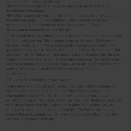
Statt- und durchgestrichene Preise beziehen sich auf unseren zuvor
geforderten Verkaufspreis.
Alle Artikel solange der Vorrat reicht! Änderungen und Irrtümer vorbehalten.
Abbildungen ähnlich. Die abgebildeten Artikel können wegen des
begrenzten Angebots schon am ersten Tag ausverkauft sein.
Abgabe nur in haushaltsüblichen Mengen!
**15€ Rabatt im Netto Online-Shop auf das komplette Sortiment ab einem
Mindestbestellwert von 200 €. Ausgenommen: Kategorie Multimedia,
Gutscheine, Bücher und Pre- & Anfangsmilchnahrung sowie gesondert
gekennzeichnete Artikel. Keine Anrechnung auf Versandkosten und Filial-
Abholservices. Der Gutschein wird nur einmalig an Neuanmelder für den
Online-Shop-Newsletter versendet. Nur online einlösbar. Nur ein Gutschein
pro Person und Bestellung. Restbeträge werden nicht ausgezahlt. Nicht mit
anderen Aktionsvorteilen (PAYBACK oder sonstige Shop-Aktionen)
kombinierbar.
***Positive Bonitätsprüfung vorausgesetzt
²⁰Filial-Gutschein gratis zu jeder Bestellung dieses Artikels (solange der
Vorrat reicht). Versand des Filial-Gutscheins erfolgt 4 Wochen nach
Warenanlieferung per Mail. Die Höhe des Filial-Gutscheins ist dem
Artikelbild des gekauften Artikels zu entnehmen. Vervielfältigung jeglicher
Art nicht gestattet. Der Filial-Gutschein ist ohne Mindesteinkaufswert
einlösbar. Nicht mit anderen Aktionsvorteilen (PAYBACK oder sonstige
Shop-Aktionen) kombinierbar. Der jeweilige Gültigkeitszeitraum des Filial-
Gutscheins ist darauf vermerkt.