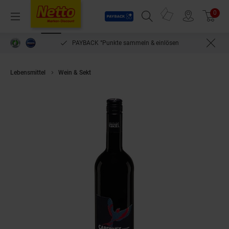
Payback
Prospekte
0
Arti
Menü
Suchfeld einblenden
Filiale finden
Warenkorb
PAYBACK °Punkte sammeln & einlösen
Lebensmittel
Wein & Sekt
Edition Valentin Vogel Cabernet Sauvignon & M