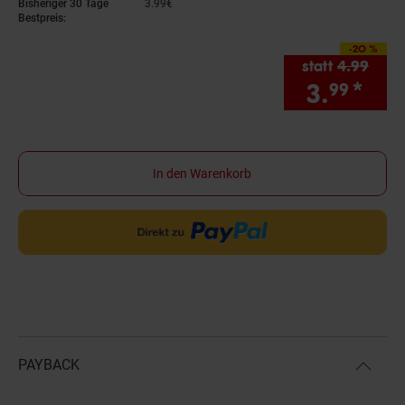
Bisheriger 30 Tage
3.
99
€
3,
99
€
Bestpreis:
-20 %
Sie Sparen 20 Proze
statt
4.
99
Alter
3.
*
Sie
99
In den Warenkorb
PAYBACK