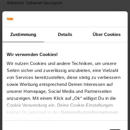
Rebsorte
Cabernet Sauvignon
Artikelnummer: 2668764000
EAN: 4260003060371
Artikel gehört zur Kategorie:
Wein & Sekt
Zustimmung
Details
Über Cookies
Wir verwenden Cookies!
Kennzeichnung
Wir nutzen Cookies und andere Techniken, um unsere
Seiten sicher und zuverlässig anzubieten, eine Vielzahl
Bewertungen
von Services bereitzustellen, diese stetig zu verbessern
sowie Werbung entsprechend Deinen Interessen auf
Versandinformationen
unserer Homepage, Social Media und Partnerseiten
anzuzeigen. Mit einem Klick auf „Ok“ willigst Du in die
Cookie Verwendung ein. Deine Cookie-Einstellungen
Herstellerinformationen
kannst Du jederzeit in den
Datenschutzinformationen
ändern bzw. widerrufen.
Einwilligungsauswahl