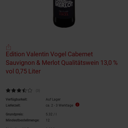
Edition Valentin Vogel Cabernet
Sauvignon & Merlot Qualitätswein 13,0 %
vol 0,75 Liter
Kundenbewertung: 3,67 von 5 Sternen
(3
Kundenbewertungen
)
Verfügbarkeit:
Auf Lager
Lieferzeit:
ca. 2 - 3 Werktage
Grundpreis:
5.
32
/ l
5,
32
€ pro Liter
Mindestbestellmenge:
12