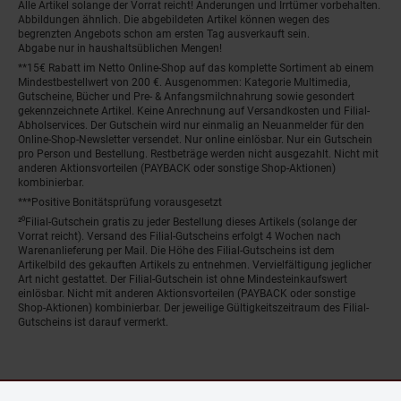
Alle Artikel solange der Vorrat reicht! Änderungen und Irrtümer vorbehalten.
Abbildungen ähnlich. Die abgebildeten Artikel können wegen des
begrenzten Angebots schon am ersten Tag ausverkauft sein.
Abgabe nur in haushaltsüblichen Mengen!
**15€ Rabatt im Netto Online-Shop auf das komplette Sortiment ab einem
Mindestbestellwert von 200 €. Ausgenommen: Kategorie Multimedia,
Gutscheine, Bücher und Pre- & Anfangsmilchnahrung sowie gesondert
gekennzeichnete Artikel. Keine Anrechnung auf Versandkosten und Filial-
Abholservices. Der Gutschein wird nur einmalig an Neuanmelder für den
Online-Shop-Newsletter versendet. Nur online einlösbar. Nur ein Gutschein
pro Person und Bestellung. Restbeträge werden nicht ausgezahlt. Nicht mit
anderen Aktionsvorteilen (PAYBACK oder sonstige Shop-Aktionen)
kombinierbar.
***Positive Bonitätsprüfung vorausgesetzt
²⁰Filial-Gutschein gratis zu jeder Bestellung dieses Artikels (solange der
Vorrat reicht). Versand des Filial-Gutscheins erfolgt 4 Wochen nach
Warenanlieferung per Mail. Die Höhe des Filial-Gutscheins ist dem
Artikelbild des gekauften Artikels zu entnehmen. Vervielfältigung jeglicher
Art nicht gestattet. Der Filial-Gutschein ist ohne Mindesteinkaufswert
einlösbar. Nicht mit anderen Aktionsvorteilen (PAYBACK oder sonstige
Shop-Aktionen) kombinierbar. Der jeweilige Gültigkeitszeitraum des Filial-
Gutscheins ist darauf vermerkt.