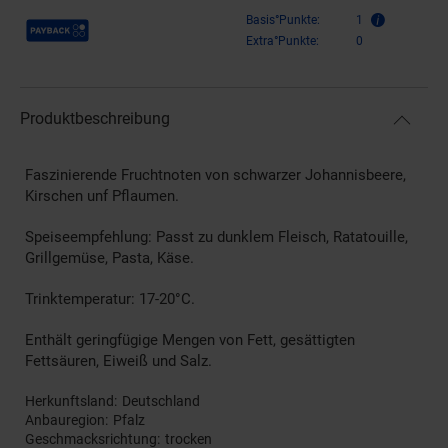
Payback Punkte
Basis°Punkte:
1
Extra°Punkte:
0
Produktbeschreibung
Faszinierende Fruchtnoten von schwarzer Johannisbeere,
Kirschen unf Pflaumen.
Speiseempfehlung: Passt zu dunklem Fleisch, Ratatouille,
Grillgemüse, Pasta, Käse.
Trinktemperatur: 17-20°C.
Enthält geringfügige Mengen von Fett, gesättigten
Fettsäuren, Eiweiß und Salz.
Herkunftsland
Deutschland
Anbauregion
Pfalz
Geschmacksrichtung
trocken