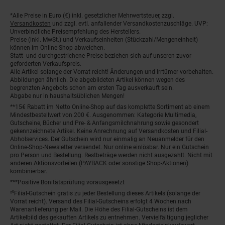
Fußnoten
*Alle Preise in Euro (€) inkl. gesetzlicher Mehrwertsteuer, zzgl.
Versandkosten
und zzgl. evtl. anfallender Versandkostenzuschläge. UVP:
Unverbindliche Preisempfehlung des Herstellers.
Preise (inkl. MwSt.) und Verkaufseinheiten (Stückzahl/Mengeneinheit)
können im Online-Shop abweichen.
Statt- und durchgestrichene Preise beziehen sich auf unseren zuvor
geforderten Verkaufspreis.
Alle Artikel solange der Vorrat reicht! Änderungen und Irrtümer vorbehalten.
Abbildungen ähnlich. Die abgebildeten Artikel können wegen des
begrenzten Angebots schon am ersten Tag ausverkauft sein.
Abgabe nur in haushaltsüblichen Mengen!
**15€ Rabatt im Netto Online-Shop auf das komplette Sortiment ab einem
Mindestbestellwert von 200 €. Ausgenommen: Kategorie Multimedia,
Gutscheine, Bücher und Pre- & Anfangsmilchnahrung sowie gesondert
gekennzeichnete Artikel. Keine Anrechnung auf Versandkosten und Filial-
Abholservices. Der Gutschein wird nur einmalig an Neuanmelder für den
Online-Shop-Newsletter versendet. Nur online einlösbar. Nur ein Gutschein
pro Person und Bestellung. Restbeträge werden nicht ausgezahlt. Nicht mit
anderen Aktionsvorteilen (PAYBACK oder sonstige Shop-Aktionen)
kombinierbar.
***Positive Bonitätsprüfung vorausgesetzt
²⁰Filial-Gutschein gratis zu jeder Bestellung dieses Artikels (solange der
Vorrat reicht). Versand des Filial-Gutscheins erfolgt 4 Wochen nach
Warenanlieferung per Mail. Die Höhe des Filial-Gutscheins ist dem
Artikelbild des gekauften Artikels zu entnehmen. Vervielfältigung jeglicher