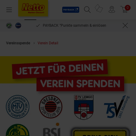
Payback
Prospekte
0
Arti
Menü
Suchfeld einblenden
Filiale finden
Warenkorb
PAYBACK °Punkte sammeln & einlösen
Vereinsspende
Verein Detail