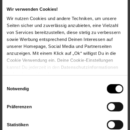
findest du hier heraus:
Wir verwenden Cookies!
Wir nutzen Cookies und andere Techniken, um unsere
Seiten sicher und zuverlässig anzubieten, eine Vielzahl
von Services bereitzustellen, diese stetig zu verbessern
Zurück zu Vereinsspende
sowie Werbung entsprechend Deinen Interessen auf
unserer Homepage, Social Media und Partnerseiten
anzuzeigen. Mit einem Klick auf „Ok“ willigst Du in die
Weitere Online-Angebote
Fußzeile
Cookie Verwendung ein. Deine Cookie-Einstellungen
kannst Du jederzeit in den
Datenschutzinformationen
Netto Reisen
TV-Shop
Weinwelt
ändern bzw. widerrufen.
Einwilligungsauswahl
Notwendig
Präferenzen
Rezeptwelt
NettoKOM
Karriere
Statistiken