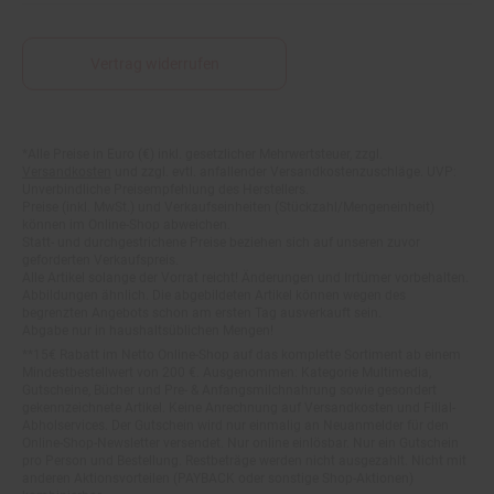
Vertrag widerrufen
Fußnoten
*Alle Preise in Euro (€) inkl. gesetzlicher Mehrwertsteuer, zzgl.
Versandkosten
und zzgl. evtl. anfallender Versandkostenzuschläge. UVP:
Unverbindliche Preisempfehlung des Herstellers.
Preise (inkl. MwSt.) und Verkaufseinheiten (Stückzahl/Mengeneinheit)
können im Online-Shop abweichen.
Statt- und durchgestrichene Preise beziehen sich auf unseren zuvor
geforderten Verkaufspreis.
Alle Artikel solange der Vorrat reicht! Änderungen und Irrtümer vorbehalten.
Abbildungen ähnlich. Die abgebildeten Artikel können wegen des
begrenzten Angebots schon am ersten Tag ausverkauft sein.
Abgabe nur in haushaltsüblichen Mengen!
**15€ Rabatt im Netto Online-Shop auf das komplette Sortiment ab einem
Mindestbestellwert von 200 €. Ausgenommen: Kategorie Multimedia,
Gutscheine, Bücher und Pre- & Anfangsmilchnahrung sowie gesondert
gekennzeichnete Artikel. Keine Anrechnung auf Versandkosten und Filial-
Abholservices. Der Gutschein wird nur einmalig an Neuanmelder für den
Online-Shop-Newsletter versendet. Nur online einlösbar. Nur ein Gutschein
pro Person und Bestellung. Restbeträge werden nicht ausgezahlt. Nicht mit
anderen Aktionsvorteilen (PAYBACK oder sonstige Shop-Aktionen)
kombinierbar.