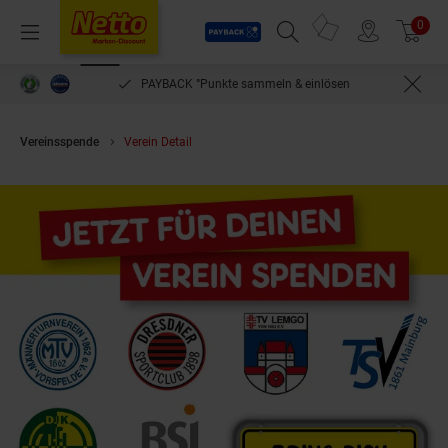
Payback
Prospekte
0
Arti
Menü
Suchfeld einblenden
Filiale finden
Warenkorb
PAYBACK °Punkte sammeln & einlösen
Vereinsspende
Verein Detail