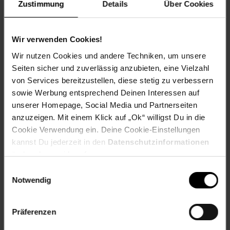
Spende für einen Verein in deiner Region, indem du an der
Zustimmung
Details
Über Cookies
Kasse auf den nächsten 10 ct Betrag aufrundest oder dein
Pfand am Pfandautomaten spendest.
Wir verwenden Cookies!
Welchen Verein du in deiner Region unterstützen kannst
Wir nutzen Cookies und andere Techniken, um unsere
findest du hier heraus:
Seiten sicher und zuverlässig anzubieten, eine Vielzahl
von Services bereitzustellen, diese stetig zu verbessern
sowie Werbung entsprechend Deinen Interessen auf
unserer Homepage, Social Media und Partnerseiten
Zurück zu Vereinsspende
anzuzeigen. Mit einem Klick auf „Ok“ willigst Du in die
Cookie Verwendung ein. Deine Cookie-Einstellungen
kannst Du jederzeit in den
Datenschutzinformationen
Weitere Online-Angebote
Fußzeile
ändern bzw. widerrufen.
Einwilligungsauswahl
Netto Reisen
TV-Shop
Weinwelt
Notwendig
Präferenzen