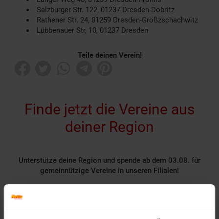
Salzburger Str. 122, 01237 Dresden-Dobritz
Rathener Str. 24, 01259 Dresden-Großzschachwitz
Lübbenauer Str, 10, 01237 Dresden
Teile deinen Verein!
Finde jetzt die Vereine aus
deiner Region
Unterstütze deine Region und spende ab dem 03.08. für
gemeinnützige Vereine in unseren Filialen!
Rund 1400 gemeinnützige Vereine nehmen deutschlandweit
als Spendenpartner teil und freuen sich über deine
Unterstützung.