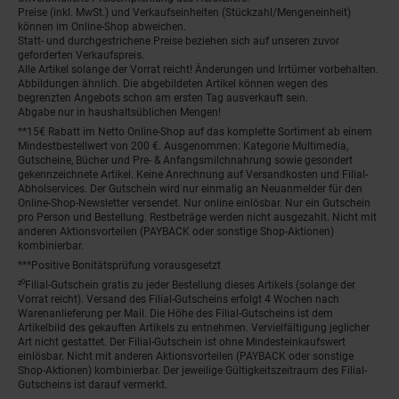
Preise (inkl. MwSt.) und Verkaufseinheiten (Stückzahl/Mengeneinheit)
können im Online-Shop abweichen.
Statt- und durchgestrichene Preise beziehen sich auf unseren zuvor
geforderten Verkaufspreis.
Alle Artikel solange der Vorrat reicht! Änderungen und Irrtümer vorbehalten.
Abbildungen ähnlich. Die abgebildeten Artikel können wegen des
begrenzten Angebots schon am ersten Tag ausverkauft sein.
Abgabe nur in haushaltsüblichen Mengen!
**15€ Rabatt im Netto Online-Shop auf das komplette Sortiment ab einem
Mindestbestellwert von 200 €. Ausgenommen: Kategorie Multimedia,
Gutscheine, Bücher und Pre- & Anfangsmilchnahrung sowie gesondert
gekennzeichnete Artikel. Keine Anrechnung auf Versandkosten und Filial-
Abholservices. Der Gutschein wird nur einmalig an Neuanmelder für den
Online-Shop-Newsletter versendet. Nur online einlösbar. Nur ein Gutschein
pro Person und Bestellung. Restbeträge werden nicht ausgezahlt. Nicht mit
anderen Aktionsvorteilen (PAYBACK oder sonstige Shop-Aktionen)
kombinierbar.
***Positive Bonitätsprüfung vorausgesetzt
²⁰Filial-Gutschein gratis zu jeder Bestellung dieses Artikels (solange der
Vorrat reicht). Versand des Filial-Gutscheins erfolgt 4 Wochen nach
Warenanlieferung per Mail. Die Höhe des Filial-Gutscheins ist dem
Artikelbild des gekauften Artikels zu entnehmen. Vervielfältigung jeglicher
Art nicht gestattet. Der Filial-Gutschein ist ohne Mindesteinkaufswert
einlösbar. Nicht mit anderen Aktionsvorteilen (PAYBACK oder sonstige
Shop-Aktionen) kombinierbar. Der jeweilige Gültigkeitszeitraum des Filial-
Gutscheins ist darauf vermerkt.