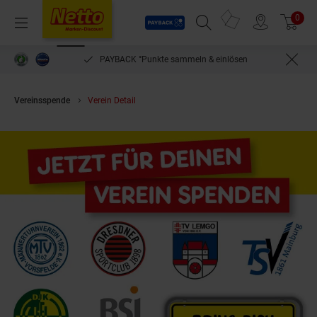
Payback
Prospekte
0
Arti
Menü
Suchfeld einblenden
Filiale finden
Warenkorb
PAYBACK °Punkte sammeln & einlösen
Vereinsspende
Verein Detail