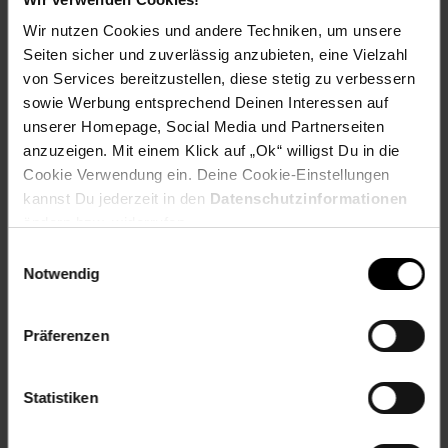
Wir nutzen Cookies und andere Techniken, um unsere
Seiten sicher und zuverlässig anzubieten, eine Vielzahl
Zurück zu Vereinsspende
von Services bereitzustellen, diese stetig zu verbessern
sowie Werbung entsprechend Deinen Interessen auf
Weitere Online-Angebote
Fußzeile
unserer Homepage, Social Media und Partnerseiten
anzuzeigen. Mit einem Klick auf „Ok“ willigst Du in die
Cookie Verwendung ein. Deine Cookie-Einstellungen
Netto Reisen
TV-Shop
Weinwelt
kannst Du jederzeit in den
Datenschutzinformationen
ändern bzw. widerrufen.
Einwilligungsauswahl
Notwendig
Rezeptwelt
NettoKOM
Karriere
Präferenzen
Statistiken