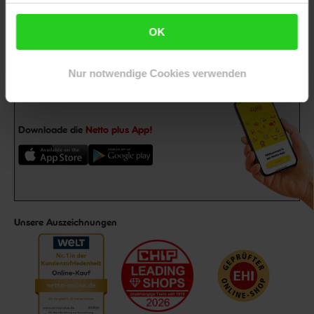
Jetzt zum Newsletter anmelden
OK
Nur notwendige Cookies verwenden
Downloade die
Netto plus App!
Unsere Auszeichnungen