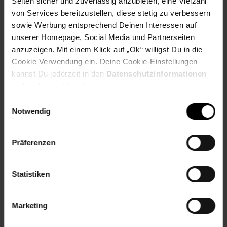
Seiten sicher und zuverlässig anzubieten, eine Vielzahl
Weitere Online-Angebote
Fußzeile
von Services bereitzustellen, diese stetig zu verbessern
sowie Werbung entsprechend Deinen Interessen auf
Netto Reisen
TV-Shop
Weinwelt
unserer Homepage, Social Media und Partnerseiten
anzuzeigen. Mit einem Klick auf „Ok“ willigst Du in die
Cookie Verwendung ein. Deine Cookie-Einstellungen
kannst Du jederzeit in den
Datenschutzinformationen
ändern bzw. widerrufen.
Einwilligungsauswahl
Rezeptwelt
NettoKOM
Karriere
Notwendig
Präferenzen
Statistiken
15€
**
Newsletter Anmeldung
Abonniere unseren
Newsletter
und sichere
Marketing
Gutschein
dir einen 15 €**-Gutschein!