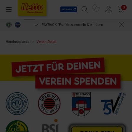
Payback
Prospekte
0
Arti
Menü
Suchfeld einblenden
Filiale finden
Warenkorb
PAYBACK °Punkte sammeln & einlösen
Vereinsspende
Verein Detail