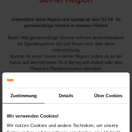
Unterstütze deine Region und spende ab dem 03.08. für
gemeinnützige Vereine in unseren Filialen!
Rund 1400 gemeinnützige Vereine nehmen deutschlandweit
als Spendenpartner teil und freuen sich über deine
Unterstützung.
Spende für einen Verein in deiner Region, indem du an der
Kasse auf den nächsten 10 ct Betrag aufrundest oder dein
Pfand am Pfandautomaten spendest.
Welchen Verein du in deiner Region unterstützen kannst
findest du hier heraus:
Zustimmung
Details
Über Cookies
Wir verwenden Cookies!
Zurück zu Vereinsspende
Wir nutzen Cookies und andere Techniken, um unsere