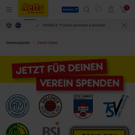
Payback
Prospekte
0
Arti
Menü
Suchfeld einblenden
Filiale finden
Warenkorb
PAYBACK °Punkte sammeln & einlösen
Vereinsspende
Verein Detail