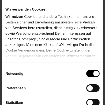
Welchen Verein du in deiner Region unterstützen kannst
findest du hier heraus:
Wir verwenden Cookies!
Wir nutzen Cookies und andere Techniken, um unsere
Seiten sicher und zuverlässig anzubieten, eine Vielzahl
von Services bereitzustellen, diese stetig zu verbessern
Zurück zu Vereinsspende
sowie Werbung entsprechend Deinen Interessen auf
unserer Homepage, Social Media und Partnerseiten
anzuzeigen. Mit einem Klick auf „Ok“ willigst Du in die
Weitere Online-Angebote
Fußzeile
Cookie Verwendung ein. Deine Cookie-Einstellungen
kannst Du jederzeit in den
Datenschutzinformationen
Netto Reisen
TV-Shop
Weinwelt
ändern bzw. widerrufen.
Einwilligungsauswahl
Notwendig
Präferenzen
Rezeptwelt
NettoKOM
Karriere
Statistiken