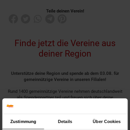
Teile deinen Verein!
Finde jetzt die Vereine aus
deiner Region
Unterstütze deine Region und spende ab dem 03.08. für
gemeinnützige Vereine in unseren Filialen!
Rund 1400 gemeinnützige Vereine nehmen deutschlandweit
als Spendenpartner teil und freuen sich über deine
Unterstützung.
Spende für einen Verein in deiner Region, indem du an der
Kasse auf den nächsten 10 ct Betrag aufrundest oder dein
Zustimmung
Details
Über Cookies
Pfand am Pfandautomaten spendest.