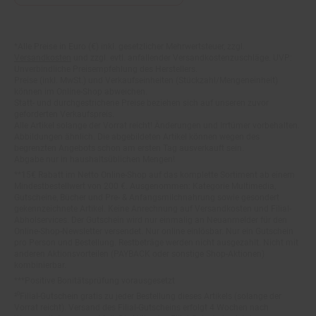
Fußnoten
*Alle Preise in Euro (€) inkl. gesetzlicher Mehrwertsteuer, zzgl.
Versandkosten
und zzgl. evtl. anfallender Versandkostenzuschläge. UVP:
Unverbindliche Preisempfehlung des Herstellers.
Preise (inkl. MwSt.) und Verkaufseinheiten (Stückzahl/Mengeneinheit)
können im Online-Shop abweichen.
Statt- und durchgestrichene Preise beziehen sich auf unseren zuvor
geforderten Verkaufspreis.
Alle Artikel solange der Vorrat reicht! Änderungen und Irrtümer vorbehalten.
Abbildungen ähnlich. Die abgebildeten Artikel können wegen des
begrenzten Angebots schon am ersten Tag ausverkauft sein.
Abgabe nur in haushaltsüblichen Mengen!
**15€ Rabatt im Netto Online-Shop auf das komplette Sortiment ab einem
Mindestbestellwert von 200 €. Ausgenommen: Kategorie Multimedia,
Gutscheine, Bücher und Pre- & Anfangsmilchnahrung sowie gesondert
gekennzeichnete Artikel. Keine Anrechnung auf Versandkosten und Filial-
Abholservices. Der Gutschein wird nur einmalig an Neuanmelder für den
Online-Shop-Newsletter versendet. Nur online einlösbar. Nur ein Gutschein
pro Person und Bestellung. Restbeträge werden nicht ausgezahlt. Nicht mit
anderen Aktionsvorteilen (PAYBACK oder sonstige Shop-Aktionen)
kombinierbar.
***Positive Bonitätsprüfung vorausgesetzt
²⁰Filial-Gutschein gratis zu jeder Bestellung dieses Artikels (solange der
Vorrat reicht). Versand des Filial-Gutscheins erfolgt 4 Wochen nach
Warenanlieferung per Mail. Die Höhe des Filial-Gutscheins ist dem