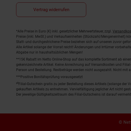
Vertrag widerrufen
Fußnoten
*Alle Preise in Euro (€) inkl. gesetzlicher Mehrwertsteuer, zzgl.
Versandkos
Preise (inkl. MwSt.) und Verkaufseinheiten (Stückzahl/Mengeneinheit) k
Statt- und durchgestrichene Preise beziehen sich auf unseren zuvor gefor
Alle Artikel solange der Vorrat reicht! Änderungen und Irrtümer vorbeha
Abgabe nur in haushaltsüblichen Mengen!
**15€ Rabatt im Netto Online-Shop auf das komplette Sortiment ab ein
gekennzeichnete Artikel. Keine Anrechnung auf Versandkosten und Filial-
Person und Bestellung. Restbeträge werden nicht ausgezahlt. Nicht mit 
***Positive Bonitätsprüfung vorausgesetzt
²⁰Filial-Gutschein gratis zu jeder Bestellung dieses Artikels (solange der
gekauften Artikels zu entnehmen. Vervielfältigung jeglicher Art nicht ge
Der jeweilige Gültigkeitszeitraum des Filial-Gutscheins ist darauf vermerkt
© Nett