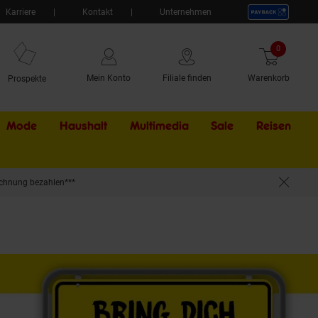
Karriere
Kontakt
Unternehmen
0
Artikel
Mein Konto
Filiale finden
Warenkorb
Prospekte
Mode
Haushalt
Multimedia
Sale
Externer Li
Reisen
chnung bezahlen***