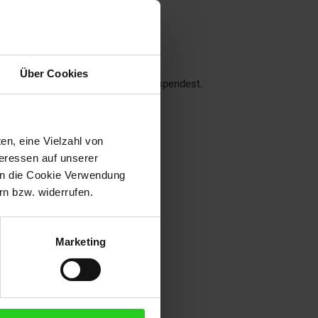
nseren Filialen!
ch über deine Unterstützung.
Über Cookies
der dein Pfand am Pfandautomaten spendest.
eraus:
en, eine Vielzahl von
teressen auf unserer
 in die Cookie Verwendung
n bzw. widerrufen.
Marketing