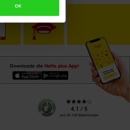
OK
toKOM
Karriere
Downloade die
Netto plus App!
Unsere
Durchschnittliche
Kundenbewertungen
Bewertungen
4.1 / 5
aus 36.168 Bewertungen