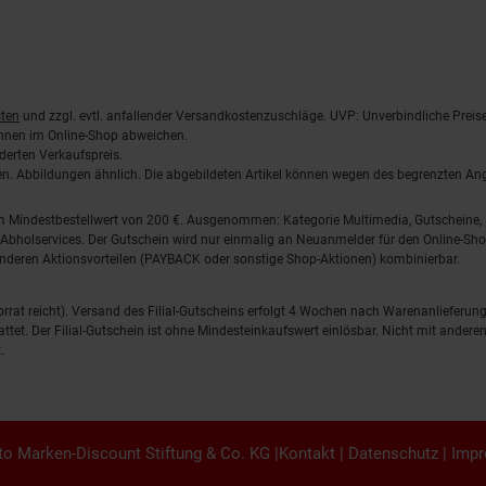
ten
und zzgl. evtl. anfallender Versandkostenzuschläge. UVP: Unverbindliche Preis
önnen im Online-Shop abweichen.
derten Verkaufspreis.
lten. Abbildungen ähnlich. Die abgebildeten Artikel können wegen des begrenzten A
em Mindestbestellwert von 200 €. Ausgenommen: Kategorie Multimedia, Gutscheine
Abholservices. Der Gutschein wird nur einmalig an Neuanmelder für den Online-Shop
anderen Aktionsvorteilen (PAYBACK oder sonstige Shop-Aktionen) kombinierbar.
 Vorrat reicht). Versand des Filial-Gutscheins erfolgt 4 Wochen nach Warenanlieferung
stattet. Der Filial-Gutschein ist ohne Mindesteinkaufswert einlösbar. Nicht mit and
.
o Marken-Discount Stiftung & Co. KG |
Kontakt
|
Datenschutz
|
Imp