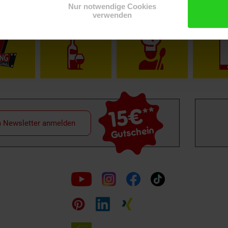
Nur notwendige Cookies
verwenden
Shop
Weinwelt
Rezeptwelt
Net
15€
**
m Newsletter anmelden
Gutschein
Folge
uns
auf