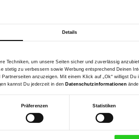
ne Region und spende ab dem 03.08. für gemeinnützige Vereine in u
eine nehmen deutschlandweit als Spendenpartner teil und freuen si
Details
 indem du an der Kasse auf den nächsten 10 ct Betrag aufrundest o
en Verein du in deiner Region unterstützen kannst findest du hier h
e Techniken, um unsere Seiten sicher und zuverlässig anzubiet
ese stetig zu verbessern sowie Werbung entsprechend Deinen In
artnerseiten anzuzeigen. Mit einem Klick auf „Ok“ willigst Du
gen kannst Du jederzeit in den
Datenschutzinformationen
änder
Zurück zu Vereinsspende
Präferenzen
Statistiken