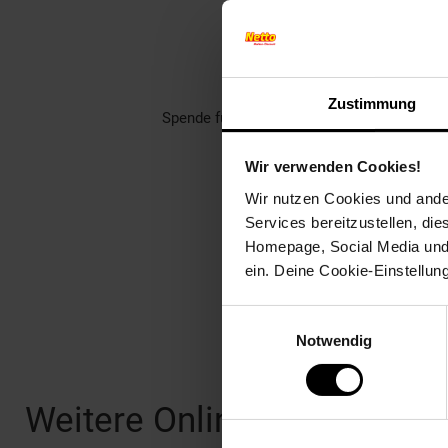
Unterstütze dei
Rund 1400 gemeinnützige Ver
Zustimmung
Spende für einen Verein in deiner Region,
Welch
Wir verwenden Cookies!
Wir nutzen Cookies und ander
Services bereitzustellen, di
Homepage, Social Media und P
ein. Deine Cookie-Einstellun
Einwilligungsauswahl
Notwendig
Fußzeile
Weitere Online-Angebote