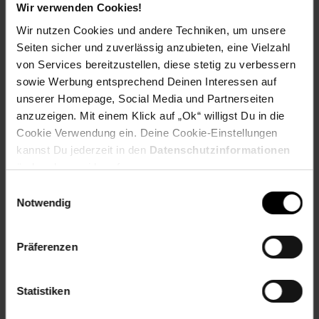
Wir verwenden Cookies!
Wir nutzen Cookies und andere Techniken, um unsere
Seiten sicher und zuverlässig anzubieten, eine Vielzahl
Zurück zu Vereinsspende
von Services bereitzustellen, diese stetig zu verbessern
sowie Werbung entsprechend Deinen Interessen auf
unserer Homepage, Social Media und Partnerseiten
Weitere Online-Angebote
Fußzeile
anzuzeigen. Mit einem Klick auf „Ok“ willigst Du in die
Cookie Verwendung ein. Deine Cookie-Einstellungen
Netto Reisen
TV-Shop
Weinwelt
kannst Du jederzeit in den
Datenschutzinformationen
ändern bzw. widerrufen.
Einwilligungsauswahl
Notwendig
Rezeptwelt
NettoKOM
Karriere
Präferenzen
Statistiken