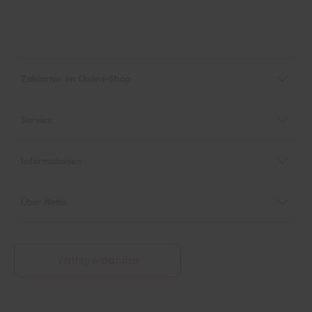
Zahlarten im Online-Shop
Service
Informationen
Über Netto
Vertrag widerrufen
Fußnoten
*Alle Preise in Euro (€) inkl. gesetzlicher Mehrwertsteuer, zzgl.