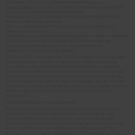
Versandkosten
und zzgl. evtl. anfallender Versandkostenzuschläge. UVP:
Unverbindliche Preisempfehlung des Herstellers.
Preise (inkl. MwSt.) und Verkaufseinheiten (Stückzahl/Mengeneinheit)
können im Online-Shop abweichen.
Statt- und durchgestrichene Preise beziehen sich auf unseren zuvor
geforderten Verkaufspreis.
Alle Artikel solange der Vorrat reicht! Änderungen und Irrtümer vorbehalten.
Abbildungen ähnlich. Die abgebildeten Artikel können wegen des
begrenzten Angebots schon am ersten Tag ausverkauft sein.
Abgabe nur in haushaltsüblichen Mengen!
**15€ Rabatt im Netto Online-Shop auf das komplette Sortiment ab einem
Mindestbestellwert von 200 €. Ausgenommen: Kategorie Multimedia,
Gutscheine, Bücher und Pre- & Anfangsmilchnahrung sowie gesondert
gekennzeichnete Artikel. Keine Anrechnung auf Versandkosten und Filial-
Abholservices. Der Gutschein wird nur einmalig an Neuanmelder für den
Online-Shop-Newsletter versendet. Nur online einlösbar. Nur ein Gutschein
pro Person und Bestellung. Restbeträge werden nicht ausgezahlt. Nicht mit
anderen Aktionsvorteilen (PAYBACK oder sonstige Shop-Aktionen)
kombinierbar.
***Positive Bonitätsprüfung vorausgesetzt
²⁰Filial-Gutschein gratis zu jeder Bestellung dieses Artikels (solange der
Vorrat reicht). Versand des Filial-Gutscheins erfolgt 4 Wochen nach
Warenanlieferung per Mail. Die Höhe des Filial-Gutscheins ist dem
Artikelbild des gekauften Artikels zu entnehmen. Vervielfältigung jeglicher
Art nicht gestattet. Der Filial-Gutschein ist ohne Mindesteinkaufswert
einlösbar. Nicht mit anderen Aktionsvorteilen (PAYBACK oder sonstige
Shop-Aktionen) kombinierbar. Der jeweilige Gültigkeitszeitraum des Filial-