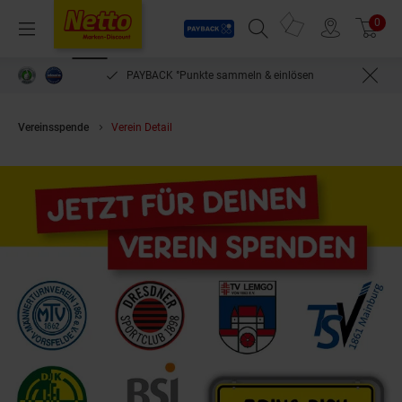
Payback
Prospekte
0
Arti
Menü
Suchfeld einblenden
Filiale finden
Warenkorb
PAYBACK °Punkte sammeln & einlösen
Vereinsspende
Verein Detail