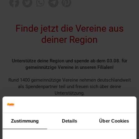
Finde jetzt die Vereine aus
deiner Region
Unterstütze deine Region und spende ab dem 03.08. für
gemeinnützige Vereine in unseren Filialen!
Rund 1400 gemeinnützige Vereine nehmen deutschlandweit
als Spendenpartner teil und freuen sich über deine
Unterstützung.
Spende für einen Verein in deiner Region, indem du an der
Kasse auf den nächsten 10 ct Betrag aufrundest oder dein
Pfand am Pfandautomaten spendest.
Zustimmung
Details
Über Cookies
Welchen Verein du in deiner Region unterstützen kannst
findest du hier heraus: