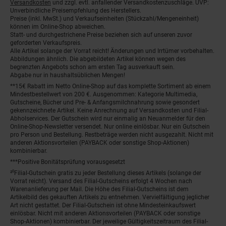
Versandkosten
und zzgl. evtl. anfallender Versandkostenzuschläge. UVP:
Unverbindliche Preisempfehlung des Herstellers.
Preise (inkl. MwSt.) und Verkaufseinheiten (Stückzahl/Mengeneinheit)
können im Online-Shop abweichen.
Statt- und durchgestrichene Preise beziehen sich auf unseren zuvor
geforderten Verkaufspreis.
Alle Artikel solange der Vorrat reicht! Änderungen und Irrtümer vorbehalten.
Abbildungen ähnlich. Die abgebildeten Artikel können wegen des
begrenzten Angebots schon am ersten Tag ausverkauft sein.
Abgabe nur in haushaltsüblichen Mengen!
**15€ Rabatt im Netto Online-Shop auf das komplette Sortiment ab einem
Mindestbestellwert von 200 €. Ausgenommen: Kategorie Multimedia,
Gutscheine, Bücher und Pre- & Anfangsmilchnahrung sowie gesondert
gekennzeichnete Artikel. Keine Anrechnung auf Versandkosten und Filial-
Abholservices. Der Gutschein wird nur einmalig an Neuanmelder für den
Online-Shop-Newsletter versendet. Nur online einlösbar. Nur ein Gutschein
pro Person und Bestellung. Restbeträge werden nicht ausgezahlt. Nicht mit
anderen Aktionsvorteilen (PAYBACK oder sonstige Shop-Aktionen)
kombinierbar.
***Positive Bonitätsprüfung vorausgesetzt
²⁰Filial-Gutschein gratis zu jeder Bestellung dieses Artikels (solange der
Vorrat reicht). Versand des Filial-Gutscheins erfolgt 4 Wochen nach
Warenanlieferung per Mail. Die Höhe des Filial-Gutscheins ist dem
Artikelbild des gekauften Artikels zu entnehmen. Vervielfältigung jeglicher
Art nicht gestattet. Der Filial-Gutschein ist ohne Mindesteinkaufswert
einlösbar. Nicht mit anderen Aktionsvorteilen (PAYBACK oder sonstige
Shop-Aktionen) kombinierbar. Der jeweilige Gültigkeitszeitraum des Filial-