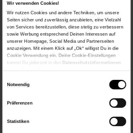
Wir verwenden Cookies!
Wir nutzen Cookies und andere Techniken, um unsere
Seiten sicher und zuverlässig anzubieten, eine Vielzahl
Zurück zu Vereinsspende
von Services bereitzustellen, diese stetig zu verbessern
sowie Werbung entsprechend Deinen Interessen auf
unserer Homepage, Social Media und Partnerseiten
Weitere Online-Angebote
Fußzeile
anzuzeigen. Mit einem Klick auf „Ok“ willigst Du in die
Cookie Verwendung ein. Deine Cookie-Einstellungen
Netto Reisen
TV-Shop
Weinwelt
kannst Du jederzeit in den
Datenschutzinformationen
ändern bzw. widerrufen.
Einwilligungsauswahl
Notwendig
Rezeptwelt
NettoKOM
Karriere
Präferenzen
Statistiken