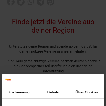
Finde jetzt die Vereine aus
deiner Region
Unterstütze deine Region und spende ab dem 03.08. für
gemeinnützige Vereine in unseren Filialen!
Rund 1400 gemeinnützige Vereine nehmen deutschlandweit
als Spendenpartner teil und freuen sich über deine
Unterstützung.
Spende für einen Verein in deiner Region, indem du an der
Kasse auf den nächsten 10 ct Betrag aufrundest oder dein
Pfand am Pfandautomaten spendest.
Zustimmung
Details
Über Cookies
Welchen Verein du in deiner Region unterstützen kannst
findest du hier heraus: