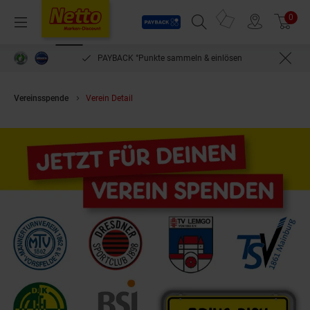
Payback
Prospekte
0
Arti
Menü
Suchfeld einblenden
Filiale finden
Warenkorb
PAYBACK °Punkte sammeln & einlösen
Vereinsspende
Verein Detail