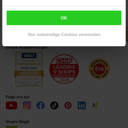
Downloade die
Netto plus App!
OK
Nur notwendige Cookies verwenden
Unsere Auszeichnungen
Folge uns auf
Unsere Siegel