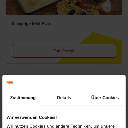
Knusprige Mini-Pizza
Zum Rezept
Weitere Online-Angebote
Fußzeile
Zustimmung
Details
Über Cookies
Netto Reisen
TV-Shop
Weinwelt
Wir verwenden Cookies!
Wir nutzen Cookies und andere Techniken, um unsere