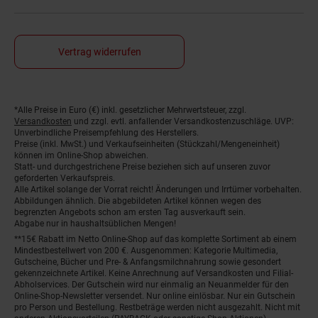
Vertrag widerrufen
Fußnoten
*Alle Preise in Euro (€) inkl. gesetzlicher Mehrwertsteuer, zzgl.
Versandkosten
und zzgl. evtl. anfallender Versandkostenzuschläge. UVP:
Unverbindliche Preisempfehlung des Herstellers.
Preise (inkl. MwSt.) und Verkaufseinheiten (Stückzahl/Mengeneinheit)
können im Online-Shop abweichen.
Statt- und durchgestrichene Preise beziehen sich auf unseren zuvor
geforderten Verkaufspreis.
Alle Artikel solange der Vorrat reicht! Änderungen und Irrtümer vorbehalten.
Abbildungen ähnlich. Die abgebildeten Artikel können wegen des
begrenzten Angebots schon am ersten Tag ausverkauft sein.
Abgabe nur in haushaltsüblichen Mengen!
**15€ Rabatt im Netto Online-Shop auf das komplette Sortiment ab einem
Mindestbestellwert von 200 €. Ausgenommen: Kategorie Multimedia,
Gutscheine, Bücher und Pre- & Anfangsmilchnahrung sowie gesondert
gekennzeichnete Artikel. Keine Anrechnung auf Versandkosten und Filial-
Abholservices. Der Gutschein wird nur einmalig an Neuanmelder für den
Online-Shop-Newsletter versendet. Nur online einlösbar. Nur ein Gutschein
pro Person und Bestellung. Restbeträge werden nicht ausgezahlt. Nicht mit