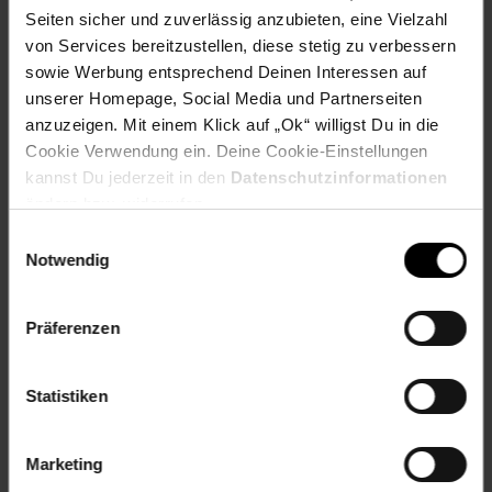
Seiten sicher und zuverlässig anzubieten, eine Vielzahl
von Services bereitzustellen, diese stetig zu verbessern
Rezeptwelt
NettoKOM
Karriere
sowie Werbung entsprechend Deinen Interessen auf
unserer Homepage, Social Media und Partnerseiten
anzuzeigen. Mit einem Klick auf „Ok“ willigst Du in die
Cookie Verwendung ein. Deine Cookie-Einstellungen
kannst Du jederzeit in den
Datenschutzinformationen
ändern bzw. widerrufen.
Einwilligungsauswahl
15€
**
Notwendig
Newsletter Anmeldung
Abonniere unseren
Newsletter
und sichere
Gutschein
dir einen 15 €**-Gutschein!
Präferenzen
Jetzt zum Newsletter anmelden
Statistiken
Marketing