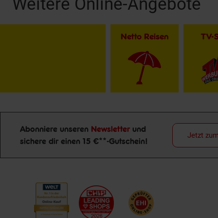
Weitere Online-Angebote
Netto Reisen
TV-
Abonniere unseren
Newsletter
und
Jetzt zu
Newsletter Anmeldung
sichere dir einen 15 €**-Gutschein!