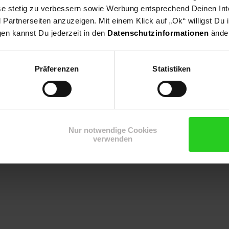
ese stetig zu verbessern sowie Werbung entsprechend Deinen In
artnerseiten anzuzeigen. Mit einem Klick auf „Ok“ willigst Du
gen kannst Du jederzeit in den
Datenschutzinformationen
änder
en-Auflauf mit grünem Salat
Fiesta Pfännchen
Präferenzen
Statistiken
Zum Rezept
Zum Rezept
Nur notwendige Cookies
verwenden