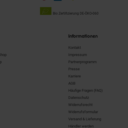
Bio Zertifizierung
DE-ÖKO-060
Unsere
Siegel
Informationen
Kontakt
Shop
Impressum
pp
Partnerprogramm
Presse
Karriere
AGB
Häufige Fragen (FAQ)
Datenschutz
Widerrufsrecht
Widerrufsformular
Versand & Lieferung
Händler werden