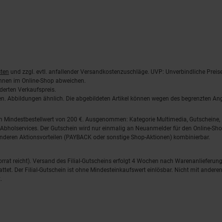
ten
und zzgl. evtl. anfallender Versandkostenzuschläge. UVP: Unverbindliche Preis
önnen im Online-Shop abweichen.
derten Verkaufspreis.
lten. Abbildungen ähnlich. Die abgebildeten Artikel können wegen des begrenzten A
em Mindestbestellwert von 200 €. Ausgenommen: Kategorie Multimedia, Gutscheine
Abholservices. Der Gutschein wird nur einmalig an Neuanmelder für den Online-Shop
anderen Aktionsvorteilen (PAYBACK oder sonstige Shop-Aktionen) kombinierbar.
 Vorrat reicht). Versand des Filial-Gutscheins erfolgt 4 Wochen nach Warenanlieferung
stattet. Der Filial-Gutschein ist ohne Mindesteinkaufswert einlösbar. Nicht mit and
.