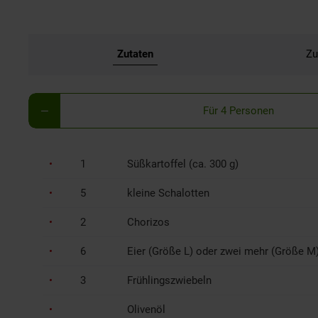
Zutaten
Zu
Für 4 Personen
1
Süßkartoffel (ca. 300 g)
5
kleine Schalotten
2
Chorizos
6
Eier (Größe L) oder zwei mehr (Größe M
3
Frühlingszwiebeln
Olivenöl