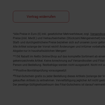
Vertrag widerrufen
Fußnoten
*Alle Preise in Euro (€) inkl. gesetzlicher Mehrwertsteuer, zzgl.
Versandkos
Preise (inkl. MwSt.) und Verkaufseinheiten (Stückzahl/Mengeneinheit) k
Statt- und durchgestrichene Preise beziehen sich auf unseren zuvor gefor
Alle Artikel solange der Vorrat reicht! Änderungen und Irrtümer vorbeha
Abgabe nur in haushaltsüblichen Mengen!
**15€ Rabatt im Netto Online-Shop auf das komplette Sortiment ab ein
gekennzeichnete Artikel. Keine Anrechnung auf Versandkosten und Filial-
Person und Bestellung. Restbeträge werden nicht ausgezahlt. Nicht mit 
***Positive Bonitätsprüfung vorausgesetzt
²⁰Filial-Gutschein gratis zu jeder Bestellung dieses Artikels (solange der
gekauften Artikels zu entnehmen. Vervielfältigung jeglicher Art nicht ge
Der jeweilige Gültigkeitszeitraum des Filial-Gutscheins ist darauf vermerkt