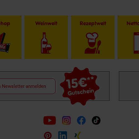
Shop
Weinwelt
Rezeptwelt
Net
15€
**
m Newsletter anmelden
Gutschein
Folge
uns
auf