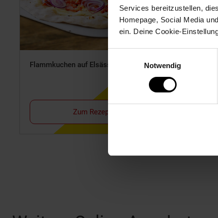
Services bereitzustellen, di
Homepage, Social Media und P
ein. Deine Cookie-Einstellun
Einwilligungsauswahl
Flammkuchen auf Elsässer Art
Maultasch
Notwendig
Zum Rezept
Fußzeile