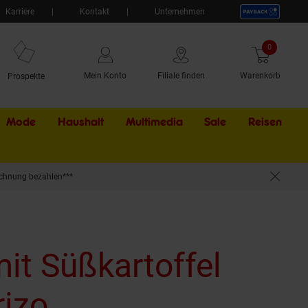
Karriere
Kontakt
Unternehmen
0
Artikel
Mein Konto
Filiale finden
Warenkorb
Prospekte
Mode
Haushalt
Multimedia
Sale
Externer Li
Reisen
chnung bezahlen***
mit Süßkartoffel
rizo