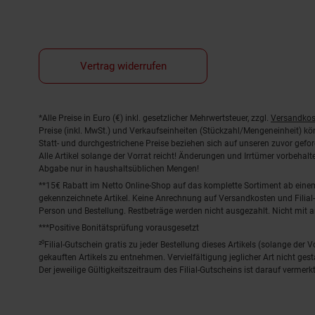
Vertrag widerrufen
Fußnoten
*Alle Preise in Euro (€) inkl. gesetzlicher Mehrwertsteuer, zzgl.
Versandkos
Preise (inkl. MwSt.) und Verkaufseinheiten (Stückzahl/Mengeneinheit) k
Statt- und durchgestrichene Preise beziehen sich auf unseren zuvor gefor
Alle Artikel solange der Vorrat reicht! Änderungen und Irrtümer vorbeha
Abgabe nur in haushaltsüblichen Mengen!
**15€ Rabatt im Netto Online-Shop auf das komplette Sortiment ab ein
gekennzeichnete Artikel. Keine Anrechnung auf Versandkosten und Filial-
Person und Bestellung. Restbeträge werden nicht ausgezahlt. Nicht mit 
***Positive Bonitätsprüfung vorausgesetzt
²⁰Filial-Gutschein gratis zu jeder Bestellung dieses Artikels (solange der
gekauften Artikels zu entnehmen. Vervielfältigung jeglicher Art nicht ge
Der jeweilige Gültigkeitszeitraum des Filial-Gutscheins ist darauf vermerkt