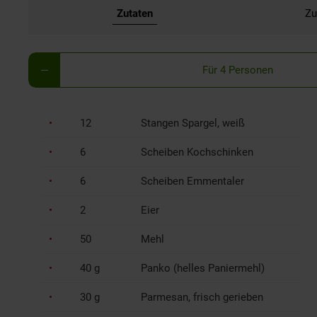
Zutaten
Zu
Für 4 Personen
12
Stangen Spargel, weiß
6
Scheiben Kochschinken
6
Scheiben Emmentaler
2
Eier
50
Mehl
40 g
Panko (helles Paniermehl)
30 g
Parmesan, frisch gerieben