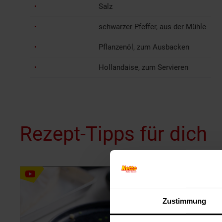
Salz
schwarzer Pfeffer, aus der Mühle
Pflanzenöl, zum Ausbacken
Hollandaise, zum Servieren
Rezept-Tipps für dich
Zustimmung