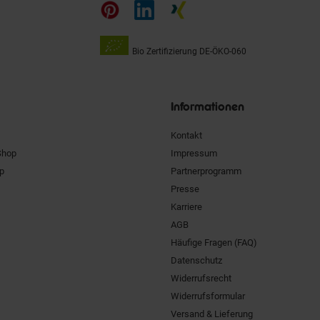
auf
Bio Zertifizierung
DE-ÖKO-060
Unsere
Siegel
Informationen
Kontakt
Shop
Impressum
pp
Partnerprogramm
Presse
Karriere
AGB
Häufige Fragen (FAQ)
Datenschutz
Widerrufsrecht
Widerrufsformular
Versand & Lieferung