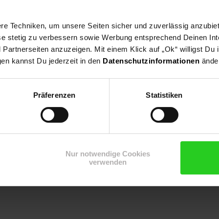
e Techniken, um unsere Seiten sicher und zuverlässig anzubiet
ese stetig zu verbessern sowie Werbung entsprechend Deinen In
artnerseiten anzuzeigen. Mit einem Klick auf „Ok“ willigst Du
gen kannst Du jederzeit in den
Datenschutzinformationen
änder
l mit Speck
Knusprige Rosenkohl-Hälfte
Präferenzen
Statistiken
Zum Rezept
Zum Rezept
Nur notwendige Cookies
verwenden