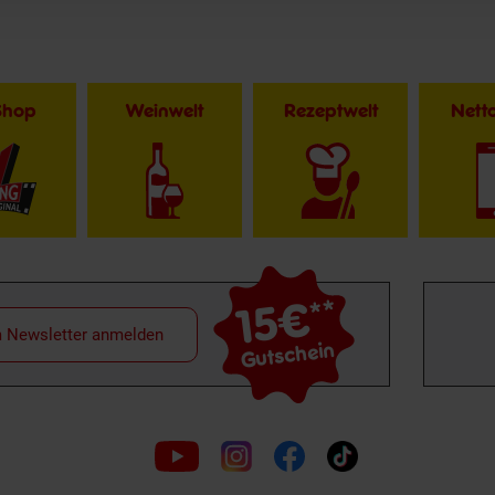
Shop
Weinwelt
Rezeptwelt
Net
15€
**
m Newsletter anmelden
Gutschein
Folge
uns