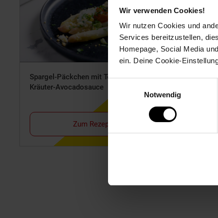
Wir verwenden Cookies!
Wir nutzen Cookies und ander
Services bereitzustellen, di
Homepage, Social Media und P
ein. Deine Cookie-Einstellun
Spargel-Päckchen mit Tomaten und
Rosenkoh
Einwilligungsauswahl
Kräuter-Avocadosauce
Notwendig
Zum Rezept
Fußzeile