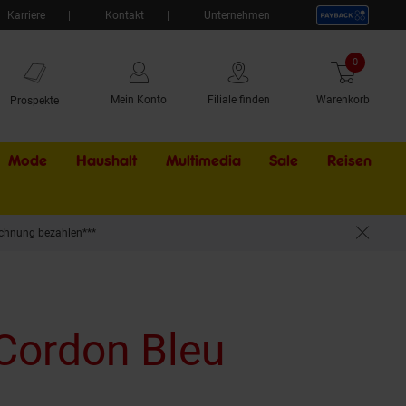
Karriere
Kontakt
Unternehmen
0
Artikel
Mein Konto
Filiale finden
Warenkorb
Prospekte
Mode
Haushalt
Multimedia
Sale
Externer Li
Reisen
chnung bezahlen***
Cordon Bleu