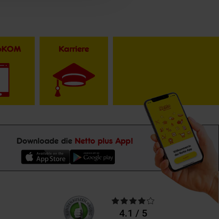
toKOM
Karriere
Downloade die
Netto plus App!
Unsere
Durchschnittliche
Kundenbewertungen
Bewertungen
4.1 / 5