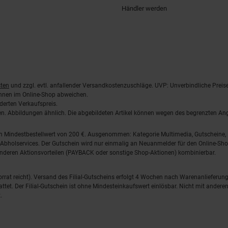
Händler werden
ten
und zzgl. evtl. anfallender Versandkostenzuschläge. UVP: Unverbindliche Preis
önnen im Online-Shop abweichen.
derten Verkaufspreis.
lten. Abbildungen ähnlich. Die abgebildeten Artikel können wegen des begrenzten A
em Mindestbestellwert von 200 €. Ausgenommen: Kategorie Multimedia, Gutscheine
Abholservices. Der Gutschein wird nur einmalig an Neuanmelder für den Online-Shop
anderen Aktionsvorteilen (PAYBACK oder sonstige Shop-Aktionen) kombinierbar.
 Vorrat reicht). Versand des Filial-Gutscheins erfolgt 4 Wochen nach Warenanlieferung
stattet. Der Filial-Gutschein ist ohne Mindesteinkaufswert einlösbar. Nicht mit and
.