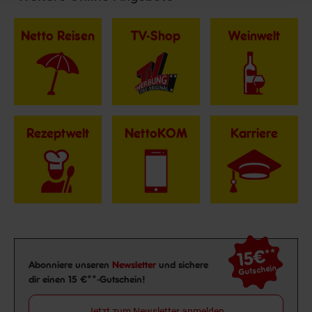
Netto Reisen
TV-Shop
Weinwelt
Rezeptwelt
NettoKOM
Karriere
15€
**
Newsletter Anmeldung
Abonniere unseren
Newsletter
und sichere
Gutschein
dir einen 15 €**-Gutschein!
Jetzt zum Newsletter anmelden