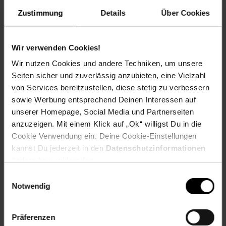
Zustimmung
Details
Über Cookies
Wir verwenden Cookies!
Veggi Tex-Mex-Salat
Wir nutzen Cookies und andere Techniken, um unsere
Seiten sicher und zuverlässig anzubieten, eine Vielzahl
von Services bereitzustellen, diese stetig zu verbessern
Zum Rezept
sowie Werbung entsprechend Deinen Interessen auf
unserer Homepage, Social Media und Partnerseiten
anzuzeigen. Mit einem Klick auf „Ok“ willigst Du in die
Cookie Verwendung ein. Deine Cookie-Einstellungen
kannst Du jederzeit in den
Datenschutzinformationen
ändern bzw. widerrufen.
Einwilligungsauswahl
Notwendig
Präferenzen