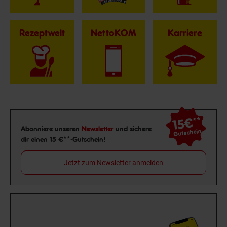
Rezeptwelt
NettoKOM
Karriere
15€
**
Newsletter Anmeldung
Abonniere unseren
Newsletter
und sichere
Gutschein
dir einen 15 €**-Gutschein!
Jetzt zum Newsletter anmelden