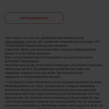
Vertrag widerrufen
Fußnoten
*Alle Preise in Euro (€) inkl. gesetzlicher Mehrwertsteuer, zzgl.
Versandkosten
und zzgl. evtl. anfallender Versandkostenzuschläge. UVP:
Unverbindliche Preisempfehlung des Herstellers.
Preise (inkl. MwSt.) und Verkaufseinheiten (Stückzahl/Mengeneinheit)
können im Online-Shop abweichen.
Statt- und durchgestrichene Preise beziehen sich auf unseren zuvor
geforderten Verkaufspreis.
Alle Artikel solange der Vorrat reicht! Änderungen und Irrtümer vorbehalten.
Abbildungen ähnlich. Die abgebildeten Artikel können wegen des
begrenzten Angebots schon am ersten Tag ausverkauft sein.
Abgabe nur in haushaltsüblichen Mengen!
**15€ Rabatt im Netto Online-Shop auf das komplette Sortiment ab einem
Mindestbestellwert von 200 €. Ausgenommen: Kategorie Multimedia,
Gutscheine, Bücher und Pre- & Anfangsmilchnahrung sowie gesondert
gekennzeichnete Artikel. Keine Anrechnung auf Versandkosten und Filial-
Abholservices. Der Gutschein wird nur einmalig an Neuanmelder für den
Online-Shop-Newsletter versendet. Nur online einlösbar. Nur ein Gutschein
pro Person und Bestellung. Restbeträge werden nicht ausgezahlt. Nicht mit