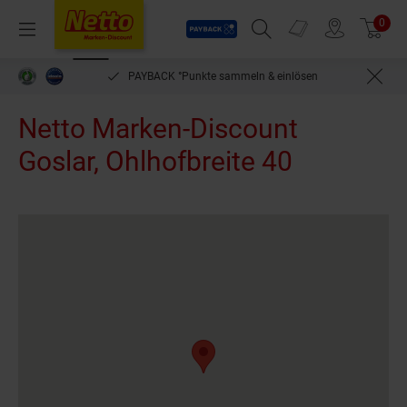
Payback
Prospekte
0
Arti
Menü
Suchfeld einblenden
Filiale finden
Warenkorb
inlösen
bequem per Rechnung bezahlen***
Netto Marken-Discount
Goslar, Ohlhofbreite 40