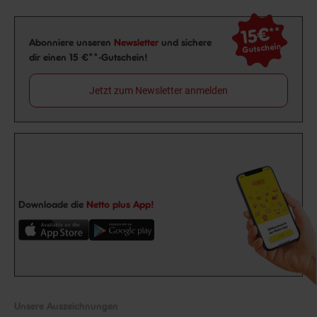
15€
**
Newsletter Anmeldung
Abonniere unseren
Newsletter
und sichere
Gutschein
dir einen 15 €**-Gutschein!
Jetzt zum Newsletter anmelden
Downloade die
Netto plus App!
Unsere Auszeichnungen