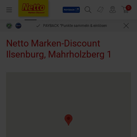
Payback
Prospekte
0
Arti
Menü
Suchfeld einblenden
Filiale finden
Warenkorb
PAYBACK °Punkte sammeln & einlösen
Netto Marken-Discount
Ilsenburg, Mahrholzberg 1