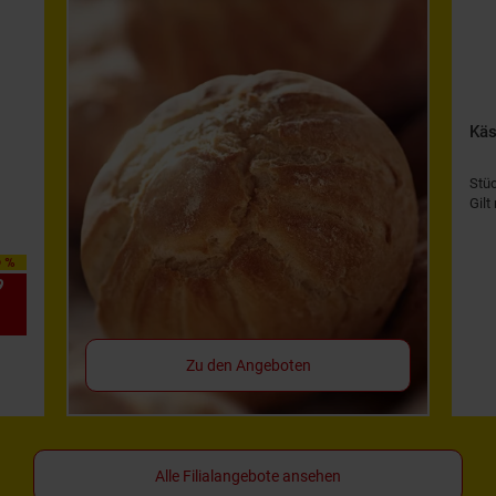
Käs
Stü
Gilt
0 %
9
*
Zu den Angeboten
Alle Filialangebote ansehen