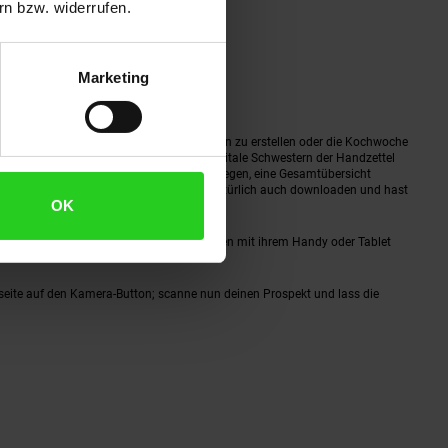
n bzw. widerrufen.
Marketing
 Woche
zu durchforsten, einen Einkaufsplan zu erstellen oder die Kochwoche
ndest unsere Prospekte als genau gleiche digitale Schwestern der Handzettel
 zu klein ist. Du kannst dir Lesezeichen anlegen, eine Gesamtübersicht
n. Zu guter Letzt kannst du das Prospekt natürlich auch downloaden und hast
OK
herunter - Nutzer der Netto plus App können mit ihrem Handy oder Tablet
tseite auf den Kamera-Button; scanne nun deinen Prospekt und lass die