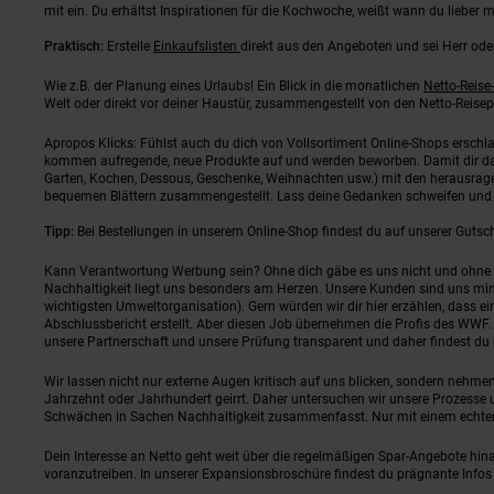
mit ein. Du erhältst Inspirationen für die Kochwoche, weißt wann du lieber 
Praktisch:
Erstelle
Einkaufslisten
direkt aus den Angeboten und sei Herr ode
Wie z.B. der Planung eines Urlaubs! Ein Blick in die monatlichen
Netto-Reise
Welt oder direkt vor deiner Haustür, zusammengestellt von den Netto-Reisep
Apropos Klicks: Fühlst auch du dich von Vollsortiment Online-Shops erschla
kommen aufregende, neue Produkte auf und werden beworben. Damit dir das 
Garten, Kochen, Dessous, Geschenke, Weihnachten usw.) mit den herausr
bequemen Blättern zusammengestellt. Lass deine Gedanken schweifen und den
Tipp:
Bei Bestellungen in unserem Online-Shop findest du auf unserer Guts
Kann Verantwortung Werbung sein? Ohne dich gäbe es uns nicht und ohne 
Nachhaltigkeit liegt uns besonders am Herzen.
Unsere Kunden sind uns mind
wichtigsten Umweltorganisation). Gern würden wir dir hier erzählen, dass
Abschlussbericht erstellt. Aber diesen Job übernehmen die Profis des WWF. 
unsere Partnerschaft und unsere Prüfung transparent und daher findest du hi
Wir lassen nicht nur externe Augen kritisch auf uns blicken, sondern nehme
Jahrzehnt oder Jahrhundert geirrt. Daher untersuchen wir unsere Prozesse u
Schwächen in Sachen Nachhaltigkeit zusammenfasst. Nur mit einem echten
Dein Interesse an Netto geht weit über die regelmäßigen Spar-Angebote hina
voranzutreiben. In unserer Expansionsbroschüre findest du prägnante Infos z