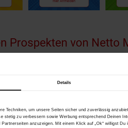
den Prospekten von Netto
jäger und Umweltbewusste
dich um, lies, solange du möchtest, es sind immer genug Exemplare für alle da. Vielleic
Details
Handy oder Tablet aus Gewohnheit um, um die nächste Seite lesen zu können. Wir v
e zuvor einen Prospekt genossen hast.
iehst einen Stapel bunter Prospekte und knallst sie wie sie sind in die Tonne. In der
 ein wertvolles rot-gelbes Fachmagazin des sparbewussten Markenliebhabers gleich
e Techniken, um unsere Seiten sicher und zuverlässig anzubiet
ese stetig zu verbessern sowie Werbung entsprechend Deinen In
 Müll landet, macht die Situation auf unserer wunderschönen Erde auch nicht besser
artnerseiten anzuzeigen. Mit einem Klick auf „Ok“ willigst Du