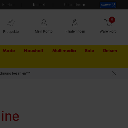
Karriere
Kontakt
Unternehmen
0
Artikel
Mein Konto
Filiale finden
Warenkorb
Prospekte
Mode
Haushalt
Multimedia
Sale
Externer Li
Reisen
chnung bezahlen***
line