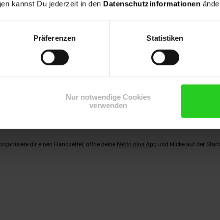
gen kannst Du jederzeit in den
Datenschutzinformationen
änder
Präferenzen
Statistiken
it der Maus
nd den anderen ganz gut vorbereitet. Prospekte zu wälzen, die neuesten
Angebote der
alisierung nicht wegfallen. Die Lösung heißt: Online mit der Maus zu blättern. Du fi
te für Seite inspizieren und genauer in die Seiten zoomen, wenn dir die Darstellung
n sich anklicken und du erfährst Näheres über diese Produkte oder weitere Aktione
Nur notwendige Cookies
verwenden
utzer der
Netto plus App
bist, dann lade sie dir dringend
auf dein mobiles Endgerät 
te.
rganisiere dir einen Handzettel; öffne deine
Netto plus App
und klicke auf der Star