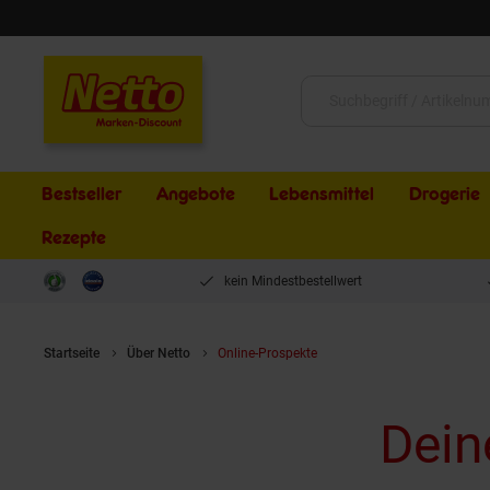
Schließen
Suche:
Bestseller
Angebote
Lebensmittel
Drogerie
Rezepte
kein Mindestbestellwert
Startseite
Über Netto
Online-Prospekte
Dein