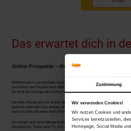
Das erwartet dich in 
Online-Prospekte – die Zukunft für Schnäppchen
Willkommen in der schönen neuen Welt der
Netto-Online-Prospekte
. Schau 
Zustimmung
das Gefühl des Papiers beim Blättern und unter Umständen drehst du dein 
du wirst die Vorzüge des Online-Prospekts genießen können, wie du noch ni
Die alten Rituale sind dir sicher vertraut – du schaust in den Briefkasten, s
Wir verwenden Cookies!
dass du unter den blau-weißen, rot-weißen oder gelb-rot-blauen Blättchen
Wir nutzen Cookies und ander
raus mit dem aktuellen Netto-Prospekt.
Services bereitzustellen, di
Das klingt nach einer Menge Aufregung und der Papierbeifang, der direkt im
Homepage, Social Media und P
Smartphone, Tablet oder PC, mit dem Netto-Online-Prospekt!