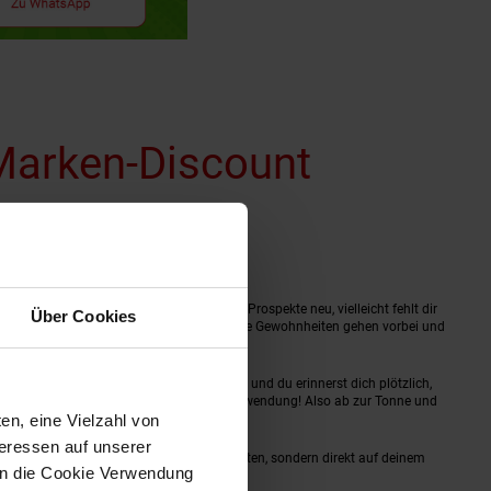
 Marken-Discount
ht ist der Einstieg in die Welt der Online-Prospekte neu, vielleicht fehlt dir
Über Cookies
on Netto-Online sind uns sicher: Auch diese Gewohnheiten gehen vorbei und
 Wohnung angekommen, trifft dich der Schlag und du erinnerst dich plötzlich,
 mit weggeworfen hast. Was für eine Verschwendung! Also ab zur Tonne und
en, eine Vielzahl von
teressen auf unserer
. Besser also: Keine Prospekte im Briefkasten, sondern direkt auf deinem
 in die Cookie Verwendung