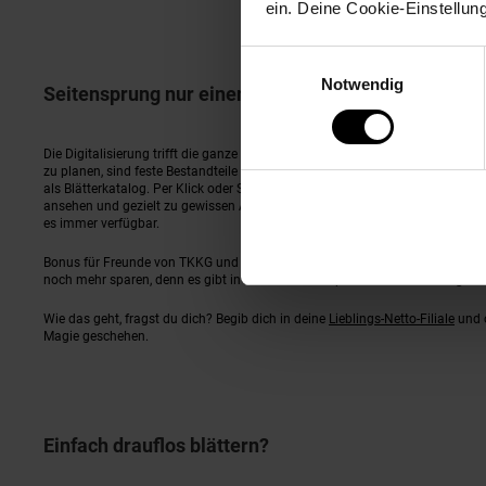
ein. Deine Cookie-Einstellun
Einwilligungsauswahl
Notwendig
Seitensprung nur einen Klick entfernt – Blättern m
Die Digitalisierung trifft die ganze Gesellschaft, den einen überraschend u
zu planen, sind feste Bestandteile vieler Menschen und sollten bei der Digit
als Blätterkatalog. Per Klick oder Swipe auf deinem Touchgerät kannst du Sei
ansehen und gezielt zu gewissen Abschnitten springen. Einige Artikel lasse
es immer verfügbar.
Bonus für Freunde von TKKG und Augmented Reality: Wenn du noch kein N
noch mehr sparen, denn es gibt in den offline Prospekten versteckte Angebo
Wie das geht, fragst du dich? Begib dich in deine
Lieblings-Netto-Filiale
und o
Magie geschehen.
Einfach drauflos blättern?