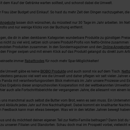
mit dem Kauf der Getränke warten solltest, und schonst dabei die Umwelt.
r Frau über Budget und Einkauf. So hast du mehr Zeit den Dingen nachzugehen, die
-Angebote
lassen dich wünschen, du müsstest nur 30 Tage im Jahr arbeiten. Im Net
rofis und nur wenige Klicks von der Buchung entfernt.
gen, die dir in allen denkbaren Kategorien wunderbare Produkte zu günstigen Preis
nicht zu viel wird, setzen sich unsere Produkt-Profis von Netto-Online zusammen
agendsten Produkten zusammen. In den Sondermagazinen und den
Online-Angebote
 Finger swipen und mit einem Klick auf das Produkt gelangst du direkt zum Artike
cheinseite immer
Rabattcodes
für noch mehr Spar-Möglichkeiten!
die Umwelt gäbe es keine
BIOBIO Produkte
und auch sonst nix auf dem Tisch.
Netto
estens genauso viel wert wie die Umwelt und daher pflegen wir seit vielen Jahren
 ein Panda mit verantwortungsvollem Blick mehrmals im Jahr unsere Prozesse und 
Das Ergebnis dieser anspruchsvollen Kooperation mit der weltbekannten Umweltorgani
er auch alle Fortschrittsberichte der vergangenen Jahre, die allesamt von einem kri
n uns manchmal auch selbst die Butter vom Brot, wenn es sein muss. Ein Unternehme
nd Abläufe jedes Jahr auf ihre Nachhaltigkeit. Dabei kommt ein knallharter Nachha
 Feedback kann man etwas bewegen. Was wir in den letzten Jahren bewegt haben 
us und du möchtest deinen eigenen Teil zur Netto-Familie beitragen? Dann bist du v
u unseren Filialen und Standorten. Schau doch mal im Prospekt vorbei, vielleicht wir