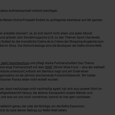
 deine Aufmerksamkeit wirklich benötigen.
to-Reisen-Online-Prospekt findest du aufregende Abenteuer auf der ganzen
en anbieten können? Ja, du bist damit nicht allein und jeden Monat
 und grübeln sich Sondermagazine (z.B. zu den Themen Sport, Handwerk,
n
findest du die monatliche Creme de la Creme der Shopping-Angebote zum
l im Shop. Die Online-Kataloge sind die Boutiquen der Netto-Online-Welt.
 zeigt Verantwortung
und pflegt starke Partnerschaften!
Das Thema
 eine enge Partnerschaft mit dem
WWF
(World Wide Fund – eine der weltweit
Einkäufe untersucht, kritisch am Bambus nagt und am Ende einen
sation ist der jährlich erscheinende Fortschrittsbericht. Wir halten
tischen Panda leider nicht erstellt wurden.
n, dass heutzutage nicht nachhaltig agiert, hat sich aus unserer Sicht im
ltigkeitsbericht heraus, der ebenso transparent unsere Stärken und
und was wir uns noch vornehmen, kannst du hier gern nachlesen.
ielleicht genau der oder die Richtige, um die Netto-Expansion
st du bald deinen Beitrag zur Netto-Welt liefern.