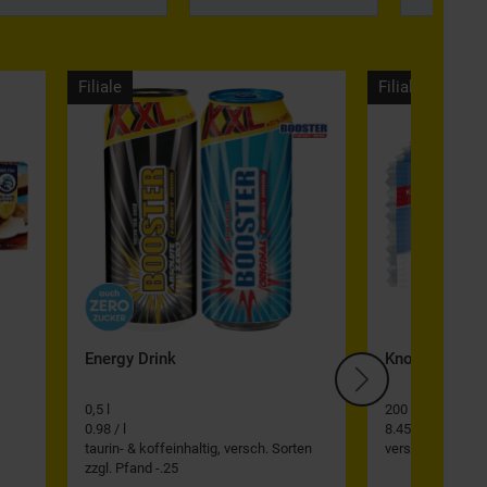
Filiale
Filiale
Energy Drink
Knoppers Waff
0,5 l
200 g
0.98 / l
8.45 / kg
taurin- & koffeinhaltig, versch. Sorten
versch. Sorten
zzgl. Pfand -.25