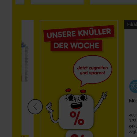
Filia
er Riegel
Mül
400 
1.73 
gekü
zzgl