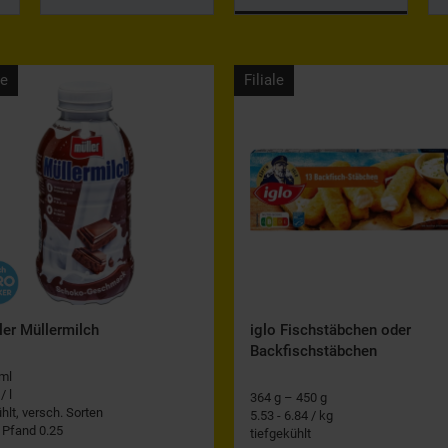
le
Filiale
ler Müllermilch
iglo Fischstäbchen oder
Backfischstäbchen
ml
/ l
364 g – 450 g
hlt, versch. Sorten
5.53 - 6.84 / kg
. Pfand 0.25
tiefgekühlt