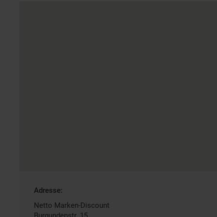
Gefundene
Adresse:
Filiale
Netto Marken-Discount
Burgundenstr. 15