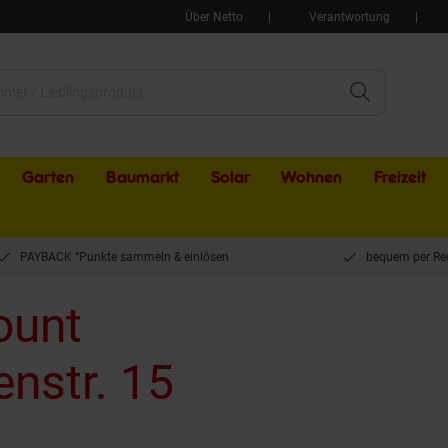
Über Netto
Verantwortung
Garten
Baumarkt
Solar
Wohnen
Freizeit
PAYBACK °Punkte sammeln & einlösen
bequem per Re
ount
enstr. 15