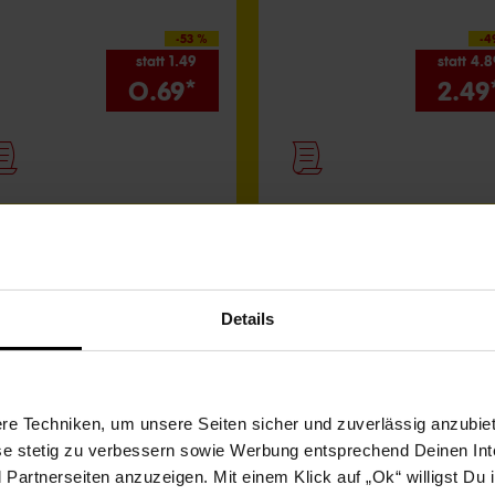
-53 %
-4
statt 1.49
statt 4.
0.69*
2.49
Alle Filialangebote ansehen
Details
e Techniken, um unsere Seiten sicher und zuverlässig anzubiet
ese stetig zu verbessern sowie Werbung entsprechend Deinen In
artnerseiten anzuzeigen. Mit einem Klick auf „Ok“ willigst Du