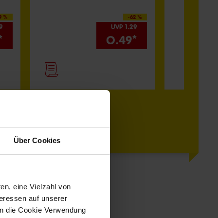
9 %
-62 %
89
UVP 1.29
A
*
0.49*
Pr
-
Über Cookies
en, eine Vielzahl von
teressen auf unserer
 in die Cookie Verwendung