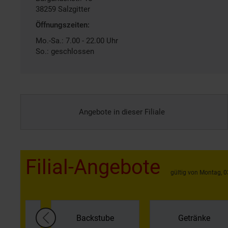
38259
Salzgitter
Öffnungszeiten:
Mo.-Sa.: 7.00 - 22.00 Uhr
So.: geschlossen
Angebote in dieser Filiale
Filial-Angebote
gültig von Montag, 0
gal &
Backstube
Getränke
hlung