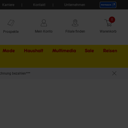
Karriere
Kontakt
Unternehmen
0
Artikel
Mein Konto
Filiale finden
Warenkorb
Prospekte
Mode
Haushalt
Multimedia
Sale
Externer Li
Reisen
chnung bezahlen***