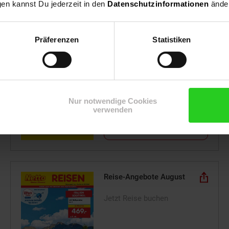
gen kannst Du jederzeit in den
Datenschutzinformationen
änder
Präferenzen
Statistiken
Preissenkung auf Dauer
ab Freitag, 31.07.26
Nur notwendige Cookies
verwenden
Jetzt entdecken
Reise-Angebote August
Jetzt Reise buchen