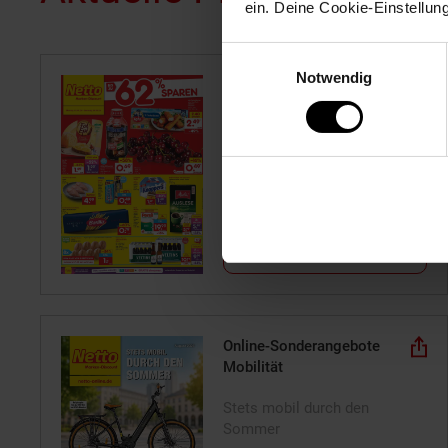
ein. Deine Cookie-Einstellun
Einwilligungsauswahl
Notwendig
Filial-Angebote
ab Montag, 03.08.26
Zum Prospekt
Online-Sonderangebote
Mobilität
Stets mobil durch den
Sommer