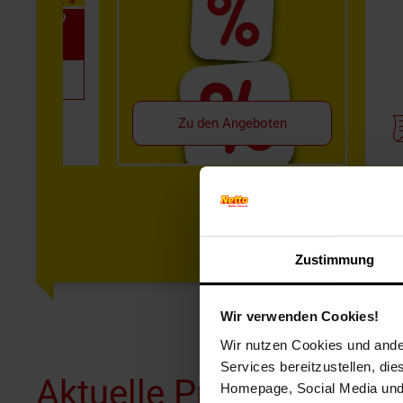
-32 %
UVP 2.49
1.69*
1.49*
(7.45 / kg)
Zu den Angeboten
Zustimmung
Wir verwenden Cookies!
Wir nutzen Cookies und ander
Services bereitzustellen, di
Aktuelle Prospekte
Homepage, Social Media und P