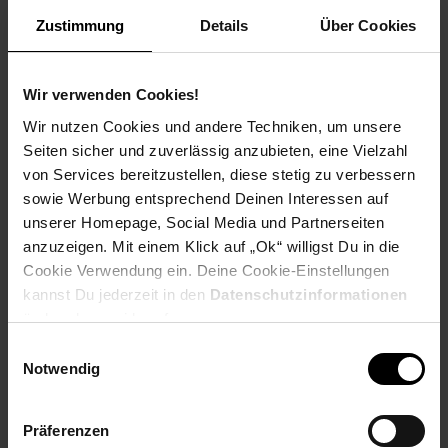
Unterstützung.
Zustimmung
Details
Über Cookies
Spende für einen Verein in deiner Region, indem du an der
Kasse auf den nächsten 10 ct Betrag aufrundest oder dein
Pfand am Pfandautomaten spendest.
Wir verwenden Cookies!
Welchen Verein du in deiner Region unterstützen kannst
Wir nutzen Cookies und andere Techniken, um unsere
findest du hier heraus:
Seiten sicher und zuverlässig anzubieten, eine Vielzahl
von Services bereitzustellen, diese stetig zu verbessern
sowie Werbung entsprechend Deinen Interessen auf
unserer Homepage, Social Media und Partnerseiten
anzuzeigen. Mit einem Klick auf „Ok“ willigst Du in die
Zurück zu Vereinsspende
Cookie Verwendung ein. Deine Cookie-Einstellungen
kannst Du jederzeit in den
Datenschutzinformationen
Weitere Online-Angebote
Fußzeile
ändern bzw. widerrufen.
Einwilligungsauswahl
Notwendig
Netto Reisen
TV-Shop
Weinwelt
Präferenzen