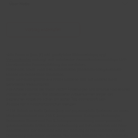
Vertrag widerrufen
Fußnoten
*Alle Preise in Euro (€) inkl. gesetzlicher Mehrwertsteuer, zzgl.
Versandkosten
und zzgl. evtl. anfallender Versandkostenzuschläge. UVP:
Unverbindliche Preisempfehlung des Herstellers.
Preise (inkl. MwSt.) und Verkaufseinheiten (Stückzahl/Mengeneinheit)
können im Online-Shop abweichen.
Statt- und durchgestrichene Preise beziehen sich auf unseren zuvor
geforderten Verkaufspreis.
Alle Artikel solange der Vorrat reicht! Änderungen und Irrtümer vorbehalten.
Abbildungen ähnlich. Die abgebildeten Artikel können wegen des
begrenzten Angebots schon am ersten Tag ausverkauft sein.
Abgabe nur in haushaltsüblichen Mengen!
**15€ Rabatt im Netto Online-Shop auf das komplette Sortiment ab einem
Mindestbestellwert von 200 €. Ausgenommen: Kategorie Multimedia,
Gutscheine, Bücher und Pre- & Anfangsmilchnahrung sowie gesondert
gekennzeichnete Artikel. Keine Anrechnung auf Versandkosten und Filial-
Abholservices. Der Gutschein wird nur einmalig an Neuanmelder für den
Online-Shop-Newsletter versendet. Nur online einlösbar. Nur ein Gutschein
pro Person und Bestellung. Restbeträge werden nicht ausgezahlt. Nicht mit