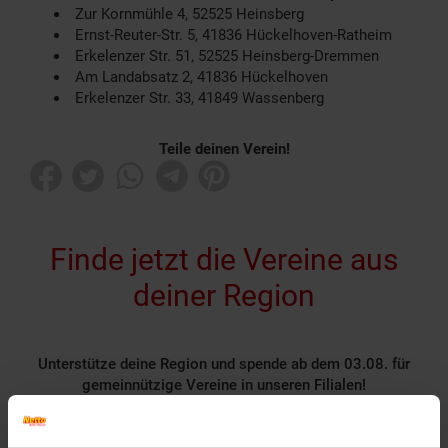
Zur Kornmühle 4, 52525 Heinsberg
Ernst-Reuter-Str. 5, 41836 Hückelhoven-Ratheim
Erkelenzer Str. 51, 52525 Heinsberg-Dremmen
Am Landabsatz 2, 41836 Hückelhoven
Erkelenzer Str. 33, 41849 Wassenberg
Teile deinen Verein!
Finde jetzt die Vereine aus
deiner Region
Unterstütze deine Region und spende ab dem 03.08. für
gemeinnützige Vereine in unseren Filialen!
Rund 1400 gemeinnützige Vereine nehmen deutschlandweit
als Spendenpartner teil und freuen sich über deine