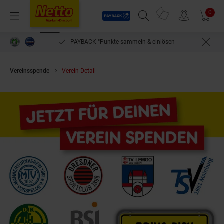
Payback
Prospekte
0
Arti
Menü
Suchfeld einblenden
Filiale finden
Warenkorb
PAYBACK °Punkte sammeln & einlösen
Vereinsspende
Verein Detail