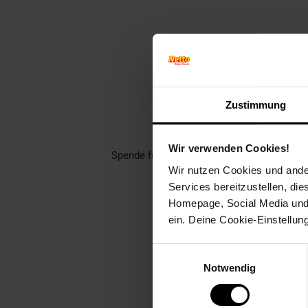
Finde jet
Zustimmung
Unterstütze dei
Rund 1400 gemeinnützige Ver
Wir verwenden Cookies!
Spende für einen Verein in deiner Region,
Wir nutzen Cookies und ander
Welch
Services bereitzustellen, di
Homepage, Social Media und P
ein. Deine Cookie-Einstellun
Einwilligungsauswahl
Notwendig