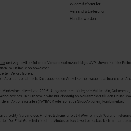
Widerrufsformular
Versand & Lieferung
Händler werden
ten
und zzgl. evtl. anfallender Versandkostenzuschläge. UVP: Unverbindliche Preis
önnen im Online-Shop abweichen.
derten Verkaufspreis.
lten. Abbildungen ähnlich. Die abgebildeten Artikel können wegen des begrenzten A
em Mindestbestellwert von 200 €. Ausgenommen: Kategorie Multimedia, Gutscheine
Abholservices. Der Gutschein wird nur einmalig an Neuanmelder für den Online-Shop
anderen Aktionsvorteilen (PAYBACK oder sonstige Shop-Aktionen) kombinierbar.
 Vorrat reicht). Versand des Filial-Gutscheins erfolgt 4 Wochen nach Warenanlieferung
stattet. Der Filial-Gutschein ist ohne Mindesteinkaufswert einlösbar. Nicht mit and
.