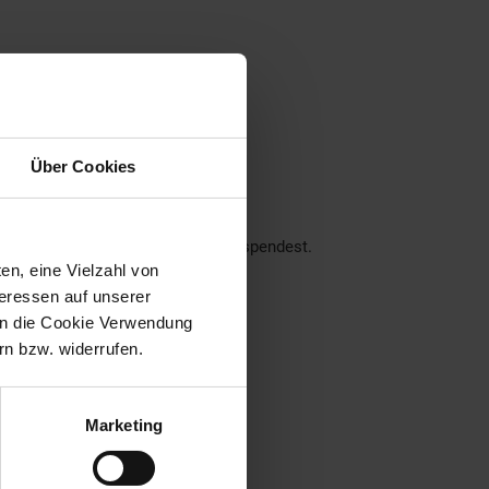
ner Region
Über Cookies
nseren Filialen!
ch über deine Unterstützung.
der dein Pfand am Pfandautomaten spendest.
en, eine Vielzahl von
eraus:
teressen auf unserer
 in die Cookie Verwendung
n bzw. widerrufen.
Marketing