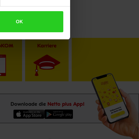
OK
toKOM
Karriere
Downloade die
Netto plus App!