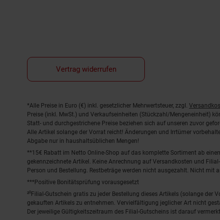
Vertrag widerrufen
Fußnoten
*Alle Preise in Euro (€) inkl. gesetzlicher Mehrwertsteuer, zzgl.
Versandkos
Preise (inkl. MwSt.) und Verkaufseinheiten (Stückzahl/Mengeneinheit) k
Statt- und durchgestrichene Preise beziehen sich auf unseren zuvor gefor
Alle Artikel solange der Vorrat reicht! Änderungen und Irrtümer vorbeha
Abgabe nur in haushaltsüblichen Mengen!
**15€ Rabatt im Netto Online-Shop auf das komplette Sortiment ab ein
gekennzeichnete Artikel. Keine Anrechnung auf Versandkosten und Filial-
Person und Bestellung. Restbeträge werden nicht ausgezahlt. Nicht mit 
***Positive Bonitätsprüfung vorausgesetzt
²⁰Filial-Gutschein gratis zu jeder Bestellung dieses Artikels (solange der
gekauften Artikels zu entnehmen. Vervielfältigung jeglicher Art nicht ge
Der jeweilige Gültigkeitszeitraum des Filial-Gutscheins ist darauf vermerkt