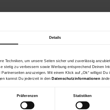
zt die Vereine aus dei
Details
ne Region und spende ab dem 03.08. für gemeinnützige Vereine in u
eine nehmen deutschlandweit als Spendenpartner teil und freuen si
 indem du an der Kasse auf den nächsten 10 ct Betrag aufrundest o
e Techniken, um unsere Seiten sicher und zuverlässig anzubiet
en Verein du in deiner Region unterstützen kannst findest du hier h
ese stetig zu verbessern sowie Werbung entsprechend Deinen In
artnerseiten anzuzeigen. Mit einem Klick auf „Ok“ willigst Du
gen kannst Du jederzeit in den
Datenschutzinformationen
änder
Präferenzen
Statistiken
Zurück zu Vereinsspende