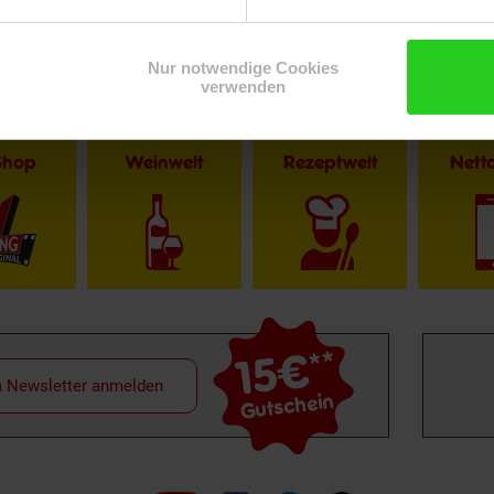
Nur notwendige Cookies
verwenden
Shop
Weinwelt
Rezeptwelt
Net
15€
**
m Newsletter anmelden
Gutschein