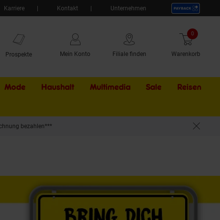
Karriere
Kontakt
Unternehmen
0
Artikel
Mein Konto
Filiale finden
Warenkorb
Prospekte
Mode
Haushalt
Multimedia
Sale
Externer Li
Reisen
chnung bezahlen***