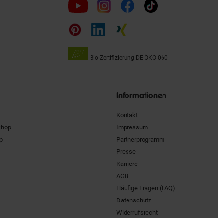
Folge
uns
auf
Bio Zertifizierung
DE-ÖKO-060
Unsere
Siegel
Informationen
Kontakt
Shop
Impressum
pp
Partnerprogramm
Presse
Karriere
AGB
Häufige Fragen (FAQ)
Datenschutz
Widerrufsrecht