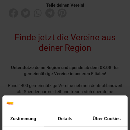
Teile deinen Verein!
Finde jetzt die Vereine aus
deiner Region
Unterstütze deine Region und spende ab dem 03.08. für
gemeinnützige Vereine in unseren Filialen!
Rund 1400 gemeinnützige Vereine nehmen deutschlandweit
als Spendenpartner teil und freuen sich über deine
Unterstützung.
Spende für einen Verein in deiner Region, indem du an der
Kasse auf den nächsten 10 ct Betrag aufrundest oder dein
Pfand am Pfandautomaten spendest.
Zustimmung
Details
Über Cookies
Welchen Verein du in deiner Region unterstützen kannst