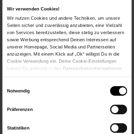
findest du hier heraus:
Wir verwenden Cookies!
Wir nutzen Cookies und andere Techniken, um unsere
Seiten sicher und zuverlässig anzubieten, eine Vielzahl
von Services bereitzustellen, diese stetig zu verbessern
Zurück zu Vereinsspende
sowie Werbung entsprechend Deinen Interessen auf
unserer Homepage, Social Media und Partnerseiten
anzuzeigen. Mit einem Klick auf „Ok“ willigst Du in die
Weitere Online-Angebote
Fußzeile
Cookie Verwendung ein. Deine Cookie-Einstellungen
kannst Du jederzeit in den
Datenschutzinformationen
Netto Reisen
TV-Shop
Weinwelt
ändern bzw. widerrufen.
Einwilligungsauswahl
Notwendig
Präferenzen
Rezeptwelt
NettoKOM
Karriere
Statistiken