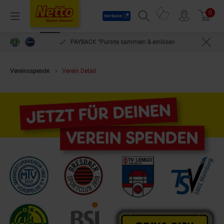
Payback
Prospekte
0
Arti
Menü
Suchfeld einblenden
Filiale finden
Warenkorb
PAYBACK °Punkte sammeln & einlösen
Vereinsspende
Verein Detail