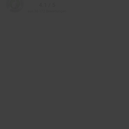
aus 36.172 Bewertungen
Zahlarten im Online-Shop
Service
Informationen
Über Netto
Vertrag widerrufen