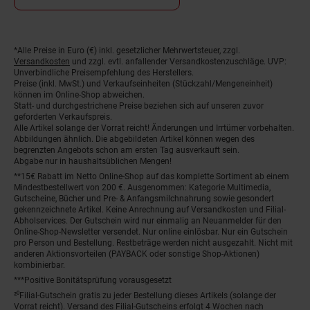
Fußnoten
*Alle Preise in Euro (€) inkl. gesetzlicher Mehrwertsteuer, zzgl.
Versandkosten
und zzgl. evtl. anfallender Versandkostenzuschläge. UVP:
Unverbindliche Preisempfehlung des Herstellers.
Preise (inkl. MwSt.) und Verkaufseinheiten (Stückzahl/Mengeneinheit)
können im Online-Shop abweichen.
Statt- und durchgestrichene Preise beziehen sich auf unseren zuvor
geforderten Verkaufspreis.
Alle Artikel solange der Vorrat reicht! Änderungen und Irrtümer vorbehalten.
Abbildungen ähnlich. Die abgebildeten Artikel können wegen des
begrenzten Angebots schon am ersten Tag ausverkauft sein.
Abgabe nur in haushaltsüblichen Mengen!
**15€ Rabatt im Netto Online-Shop auf das komplette Sortiment ab einem
Mindestbestellwert von 200 €. Ausgenommen: Kategorie Multimedia,
Gutscheine, Bücher und Pre- & Anfangsmilchnahrung sowie gesondert
gekennzeichnete Artikel. Keine Anrechnung auf Versandkosten und Filial-
Abholservices. Der Gutschein wird nur einmalig an Neuanmelder für den
Online-Shop-Newsletter versendet. Nur online einlösbar. Nur ein Gutschein
pro Person und Bestellung. Restbeträge werden nicht ausgezahlt. Nicht mit
anderen Aktionsvorteilen (PAYBACK oder sonstige Shop-Aktionen)
kombinierbar.
***Positive Bonitätsprüfung vorausgesetzt
²⁰Filial-Gutschein gratis zu jeder Bestellung dieses Artikels (solange der
Vorrat reicht). Versand des Filial-Gutscheins erfolgt 4 Wochen nach