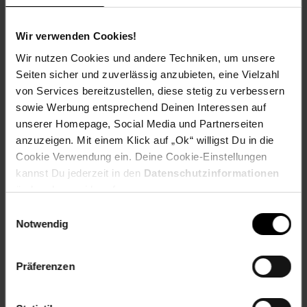
Welchen Verein du in deiner Region unterstützen kannst
Wir verwenden Cookies!
findest du hier heraus:
Wir nutzen Cookies und andere Techniken, um unsere
Seiten sicher und zuverlässig anzubieten, eine Vielzahl
von Services bereitzustellen, diese stetig zu verbessern
sowie Werbung entsprechend Deinen Interessen auf
Zurück zu Vereinsspende
unserer Homepage, Social Media und Partnerseiten
anzuzeigen. Mit einem Klick auf „Ok“ willigst Du in die
Cookie Verwendung ein. Deine Cookie-Einstellungen
Weitere Online-Angebote
Fußzeile
kannst Du jederzeit in den
Datenschutzinformationen
ändern bzw. widerrufen.
Netto Reisen
TV-Shop
Weinwelt
Einwilligungsauswahl
Notwendig
Präferenzen
Rezeptwelt
NettoKOM
Karriere