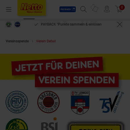
Payback
Prospekte
0
Arti
Menü
Suchfeld einblenden
Filiale finden
Warenkorb
PAYBACK °Punkte sammeln & einlösen
Vereinsspende
Verein Detail