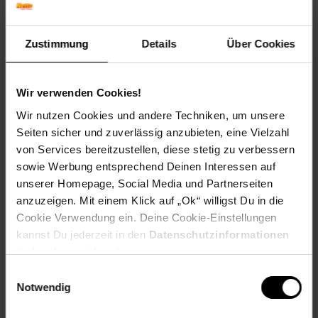
gemeinnützige Vereine in unseren Filialen!
Rund 1400 gemeinnützige Vereine nehmen deutschlandweit
Zustimmung
Details
Über Cookies
als Spendenpartner teil und freuen sich über deine
Unterstützung.
Spende für einen Verein in deiner Region, indem du an der
Wir verwenden Cookies!
Kasse auf den nächsten 10 ct Betrag aufrundest oder dein
Pfand am Pfandautomaten spendest.
Wir nutzen Cookies und andere Techniken, um unsere
Seiten sicher und zuverlässig anzubieten, eine Vielzahl
Welchen Verein du in deiner Region unterstützen kannst
von Services bereitzustellen, diese stetig zu verbessern
findest du hier heraus:
sowie Werbung entsprechend Deinen Interessen auf
unserer Homepage, Social Media und Partnerseiten
anzuzeigen. Mit einem Klick auf „Ok“ willigst Du in die
Cookie Verwendung ein. Deine Cookie-Einstellungen
Zurück zu Vereinsspende
kannst Du jederzeit in den
Datenschutzinformationen
ändern bzw. widerrufen.
Einwilligungsauswahl
Weitere Online-Angebote
Fußzeile
Notwendig
Netto Reisen
TV-Shop
Weinwelt