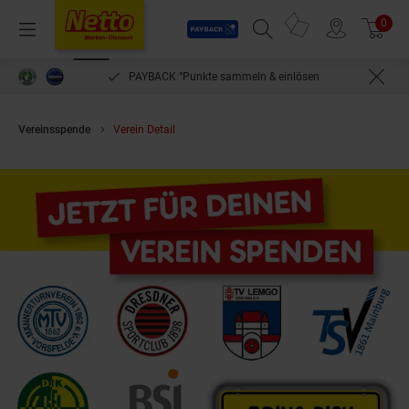
Payback
Prospekte
0
Arti
Menü
Suchfeld einblenden
Filiale finden
Warenkorb
PAYBACK °Punkte sammeln & einlösen
Vereinsspende
Verein Detail