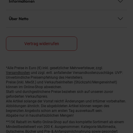
Informationen
Über Netto
Vertrag widerrufen
Fußnoten
*Alle Preise in Euro (€) inkl. gesetzlicher Mehrwertsteuer, zzgl.
Versandkosten
und zzgl. evtl. anfallender Versandkostenzuschläge. UVP:
Unverbindliche Preisempfehlung des Herstellers.
Preise (inkl. MwSt.) und Verkaufseinheiten (Stückzahl/Mengeneinheit)
können im Online-Shop abweichen.
Statt- und durchgestrichene Preise beziehen sich auf unseren zuvor
geforderten Verkaufspreis.
Alle Artikel solange der Vorrat reicht! Änderungen und Irrtümer vorbehalten.
Abbildungen ähnlich. Die abgebildeten Artikel können wegen des
begrenzten Angebots schon am ersten Tag ausverkauft sein.
Abgabe nur in haushaltsüblichen Mengen!
**15€ Rabatt im Netto Online-Shop auf das komplette Sortiment ab einem
Mindestbestellwert von 200 €. Ausgenommen: Kategorie Multimedia,
Gutscheine, Bücher und Pre- & Anfangsmilchnahrung sowie gesondert