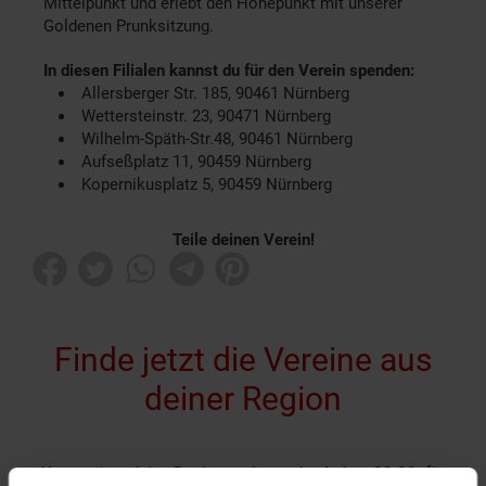
Mittelpunkt und erlebt den Höhepunkt mit unserer
Goldenen Prunksitzung.
In diesen Filialen kannst du für den Verein spenden:
Allersberger Str. 185, 90461 Nürnberg
Wettersteinstr. 23, 90471 Nürnberg
Wilhelm-Späth-Str.48, 90461 Nürnberg
Aufseßplatz 11, 90459 Nürnberg
Kopernikusplatz 5, 90459 Nürnberg
Teile deinen Verein!
Finde jetzt die Vereine aus
deiner Region
Unterstütze deine Region und spende ab dem 03.08. für