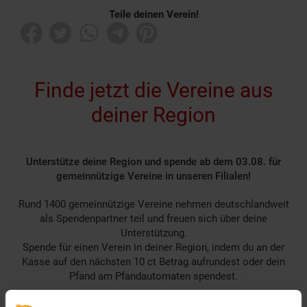
Teile deinen Verein!
Finde jetzt die Vereine aus
deiner Region
Unterstütze deine Region und spende ab dem 03.08. für
gemeinnützige Vereine in unseren Filialen!
Rund 1400 gemeinnützige Vereine nehmen deutschlandweit
als Spendenpartner teil und freuen sich über deine
Unterstützung.
Spende für einen Verein in deiner Region, indem du an der
Kasse auf den nächsten 10 ct Betrag aufrundest oder dein
Pfand am Pfandautomaten spendest.
Welchen Verein du in deiner Region unterstützen kannst