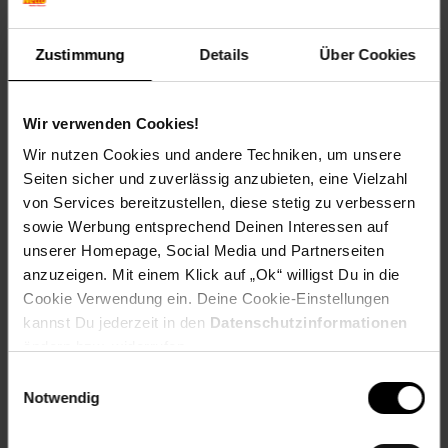
findest du hier heraus:
Zustimmung
Details
Über Cookies
Zurück zu Vereinsspende
Wir verwenden Cookies!
Wir nutzen Cookies und andere Techniken, um unsere
Seiten sicher und zuverlässig anzubieten, eine Vielzahl
Weitere Online-Angebote
Fußzeile
von Services bereitzustellen, diese stetig zu verbessern
sowie Werbung entsprechend Deinen Interessen auf
Netto Reisen
TV-Shop
Weinwelt
unserer Homepage, Social Media und Partnerseiten
anzuzeigen. Mit einem Klick auf „Ok“ willigst Du in die
Cookie Verwendung ein. Deine Cookie-Einstellungen
kannst Du jederzeit in den
Datenschutzinformationen
ändern bzw. widerrufen.
Einwilligungsauswahl
Rezeptwelt
NettoKOM
Karriere
Notwendig