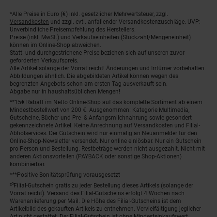
Fußnoten
*Alle Preise in Euro (€) inkl. gesetzlicher Mehrwertsteuer, zzgl.
Versandkosten
und zzgl. evtl. anfallender Versandkostenzuschläge. UVP:
Unverbindliche Preisempfehlung des Herstellers.
Preise (inkl. MwSt.) und Verkaufseinheiten (Stückzahl/Mengeneinheit)
können im Online-Shop abweichen.
Statt- und durchgestrichene Preise beziehen sich auf unseren zuvor
geforderten Verkaufspreis.
Alle Artikel solange der Vorrat reicht! Änderungen und Irrtümer vorbehalten.
Abbildungen ähnlich. Die abgebildeten Artikel können wegen des
begrenzten Angebots schon am ersten Tag ausverkauft sein.
Abgabe nur in haushaltsüblichen Mengen!
**15€ Rabatt im Netto Online-Shop auf das komplette Sortiment ab einem
Mindestbestellwert von 200 €. Ausgenommen: Kategorie Multimedia,
Gutscheine, Bücher und Pre- & Anfangsmilchnahrung sowie gesondert
gekennzeichnete Artikel. Keine Anrechnung auf Versandkosten und Filial-
Abholservices. Der Gutschein wird nur einmalig an Neuanmelder für den
Online-Shop-Newsletter versendet. Nur online einlösbar. Nur ein Gutschein
pro Person und Bestellung. Restbeträge werden nicht ausgezahlt. Nicht mit
anderen Aktionsvorteilen (PAYBACK oder sonstige Shop-Aktionen)
kombinierbar.
***Positive Bonitätsprüfung vorausgesetzt
²⁰Filial-Gutschein gratis zu jeder Bestellung dieses Artikels (solange der
Vorrat reicht). Versand des Filial-Gutscheins erfolgt 4 Wochen nach
Warenanlieferung per Mail. Die Höhe des Filial-Gutscheins ist dem
Artikelbild des gekauften Artikels zu entnehmen. Vervielfältigung jeglicher
Art nicht gestattet. Der Filial-Gutschein ist ohne Mindesteinkaufswert