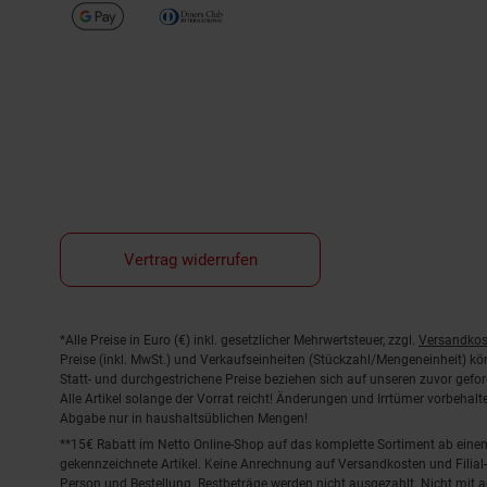
Vertrag widerrufen
Fußnoten
*Alle Preise in Euro (€) inkl. gesetzlicher Mehrwertsteuer, zzgl.
Versandkos
Preise (inkl. MwSt.) und Verkaufseinheiten (Stückzahl/Mengeneinheit) k
Statt- und durchgestrichene Preise beziehen sich auf unseren zuvor gefor
Alle Artikel solange der Vorrat reicht! Änderungen und Irrtümer vorbeha
Abgabe nur in haushaltsüblichen Mengen!
**15€ Rabatt im Netto Online-Shop auf das komplette Sortiment ab ein
gekennzeichnete Artikel. Keine Anrechnung auf Versandkosten und Filial-
Person und Bestellung. Restbeträge werden nicht ausgezahlt. Nicht mit 