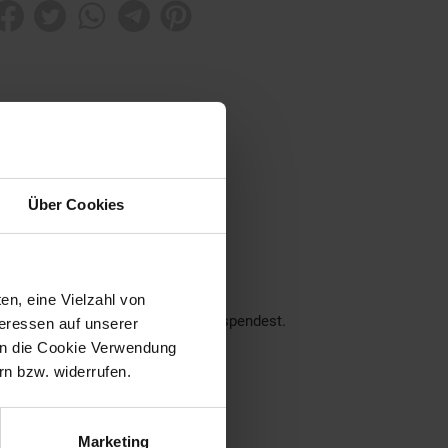
ner Region
Über Cookies
nseren Filialen!
ch über deine Unterstützung.
en, eine Vielzahl von
der dein Pfand am Pfandautomaten spendest.
teressen auf unserer
 in die Cookie Verwendung
eraus:
n bzw. widerrufen.
Marketing