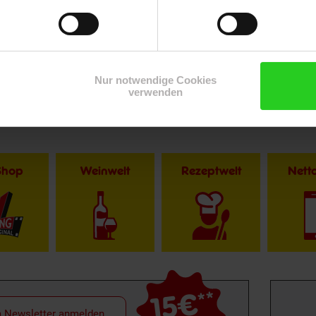
Zurück zu Vereinsspende
Nur notwendige Cookies
verwenden
Shop
Weinwelt
Rezeptwelt
Net
15€
**
m Newsletter anmelden