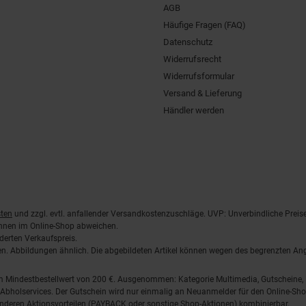
AGB
Häufige Fragen (FAQ)
Datenschutz
Widerrufsrecht
Widerrufsformular
Versand & Lieferung
Händler werden
ten
und zzgl. evtl. anfallender Versandkostenzuschläge. UVP: Unverbindliche Preis
önnen im Online-Shop abweichen.
derten Verkaufspreis.
lten. Abbildungen ähnlich. Die abgebildeten Artikel können wegen des begrenzten A
em Mindestbestellwert von 200 €. Ausgenommen: Kategorie Multimedia, Gutscheine
Abholservices. Der Gutschein wird nur einmalig an Neuanmelder für den Online-Shop
anderen Aktionsvorteilen (PAYBACK oder sonstige Shop-Aktionen) kombinierbar.