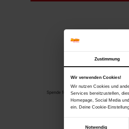
Finde jet
Zustimmung
Unterstütze dei
Wir verwenden Cookies!
Rund 1400 gemeinnützige Ver
Wir nutzen Cookies und ander
Spende für einen Verein in deiner Region,
Services bereitzustellen, di
Homepage, Social Media und P
Welch
ein. Deine Cookie-Einstellun
Einwilligungsauswahl
Notwendig