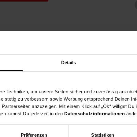
zt die Vereine aus dei
Details
ne Region und spende ab dem 03.08. für gemeinnützige Vereine in u
eine nehmen deutschlandweit als Spendenpartner teil und freuen si
e Techniken, um unsere Seiten sicher und zuverlässig anzubiet
 indem du an der Kasse auf den nächsten 10 ct Betrag aufrundest o
ese stetig zu verbessern sowie Werbung entsprechend Deinen In
artnerseiten anzuzeigen. Mit einem Klick auf „Ok“ willigst Du
en Verein du in deiner Region unterstützen kannst findest du hier h
gen kannst Du jederzeit in den
Datenschutzinformationen
änder
Präferenzen
Statistiken