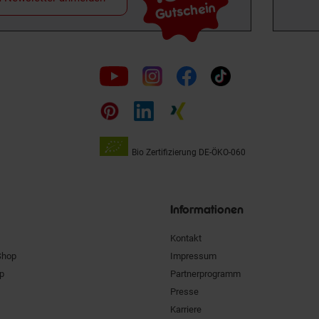
Gutschein
Folge
uns
auf
Bio Zertifizierung
DE-ÖKO-060
Unsere
Siegel
Informationen
Kontakt
Shop
Impressum
pp
Partnerprogramm
Presse
Karriere