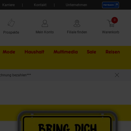
Karriere
Kontakt
Unternehmen
0
Artikel
Mein Konto
Filiale finden
Warenkorb
Prospekte
Mode
Haushalt
Multimedia
Sale
Externer Li
Reisen
chnung bezahlen***