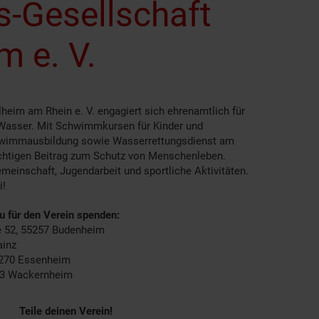
s-Gesellschaft
m e. V.
heim am Rhein e. V. engagiert sich ehrenamtlich für
 Wasser. Mit Schwimmkursen für Kinder und
wimmausbildung sowie Wasserrettungsdienst am
ichtigen Beitrag zum Schutz von Menschenleben.
emeinschaft, Jugendarbeit und sportliche Aktivitäten.
i!
du für den Verein spenden:
e 52, 55257 Budenheim
ainz
55270 Essenheim
263 Wackernheim
Teile deinen Verein!