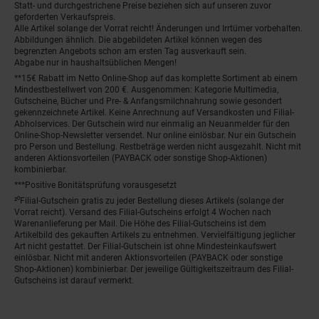
Statt- und durchgestrichene Preise beziehen sich auf unseren zuvor
geforderten Verkaufspreis.
Alle Artikel solange der Vorrat reicht! Änderungen und Irrtümer vorbehalten.
Abbildungen ähnlich. Die abgebildeten Artikel können wegen des
begrenzten Angebots schon am ersten Tag ausverkauft sein.
Abgabe nur in haushaltsüblichen Mengen!
**15€ Rabatt im Netto Online-Shop auf das komplette Sortiment ab einem
Mindestbestellwert von 200 €. Ausgenommen: Kategorie Multimedia,
Gutscheine, Bücher und Pre- & Anfangsmilchnahrung sowie gesondert
gekennzeichnete Artikel. Keine Anrechnung auf Versandkosten und Filial-
Abholservices. Der Gutschein wird nur einmalig an Neuanmelder für den
Online-Shop-Newsletter versendet. Nur online einlösbar. Nur ein Gutschein
pro Person und Bestellung. Restbeträge werden nicht ausgezahlt. Nicht mit
anderen Aktionsvorteilen (PAYBACK oder sonstige Shop-Aktionen)
kombinierbar.
***Positive Bonitätsprüfung vorausgesetzt
²⁰Filial-Gutschein gratis zu jeder Bestellung dieses Artikels (solange der
Vorrat reicht). Versand des Filial-Gutscheins erfolgt 4 Wochen nach
Warenanlieferung per Mail. Die Höhe des Filial-Gutscheins ist dem
Artikelbild des gekauften Artikels zu entnehmen. Vervielfältigung jeglicher
Art nicht gestattet. Der Filial-Gutschein ist ohne Mindesteinkaufswert
einlösbar. Nicht mit anderen Aktionsvorteilen (PAYBACK oder sonstige
Shop-Aktionen) kombinierbar. Der jeweilige Gültigkeitszeitraum des Filial-
Gutscheins ist darauf vermerkt.