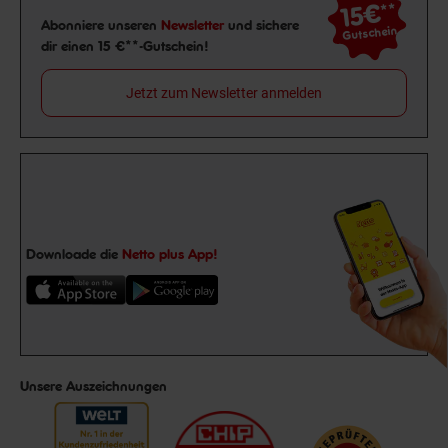
15€
**
Newsletter Anmeldung
Abonniere unseren
Newsletter
und sichere
Gutschein
dir einen 15 €**-Gutschein!
Jetzt zum Newsletter anmelden
Downloade die
Netto plus App!
Unsere Auszeichnungen