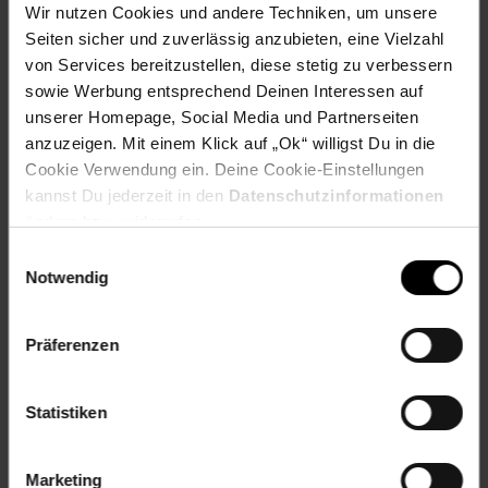
nachhaltigeren Eigenmarkensortiments arbeitet Netto
Wir nutzen Cookies und andere Techniken, um unsere
außerdem entlang der Schwerpunktthemen Klimaschutz,
Seiten sicher und zuverlässig anzubieten, eine Vielzahl
Biodiversität, Süßwasser und Ressourcen daran, den eigenen
von Services bereitzustellen, diese stetig zu verbessern
ökologischen Fußabdruck weiter zu reduzieren. Mit über
sowie Werbung entsprechend Deinen Interessen auf
5.600 Auszubildenden zählt das Unternehmen zudem zu den
wichtigsten Ausbildungsbetrieben des deutschen
unserer Homepage, Social Media und Partnerseiten
Einzelhandels und besetzt Führungspositionen bevorzugt mit
anzuzeigen. Mit einem Klick auf „Ok“ willigst Du in die
engagierten Talenten aus den eigenen Reihen.
Cookie Verwendung ein. Deine Cookie-Einstellungen
kannst Du jederzeit in den
Datenschutzinformationen
Pressekontakt:
ändern bzw. widerrufen.
Netto Marken-Discount Stiftung & Co. KG
Christina Stylianou
Einwilligungsauswahl
Tel.: 09471-320-999
Notwendig
E-Mail: presse@netto-online.de
www.netto-online.de
Präferenzen
Statistiken
Zurück zu Unternehmen
Marketing