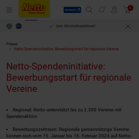
Payback
Prospekte
0
Arti
Menü
Suchfeld einblenden
Filiale finden
Warenkorb
len***
kein Mindestbestellwert
Presse
Netto-Spendeninitiative: Bewerbungsstart für regionale Vereine
Netto-Spendeninitiative:
Bewerbungsstart für regionale
Vereine
Regional: Netto unterstützt bis zu 2.300 Vereine mit
Spendenaktion
Bewerbungszeitraum: Regionale gemeinnützige Vereine
können sich vom 15. Januar bis 16. Februar 2024 auf Netto-