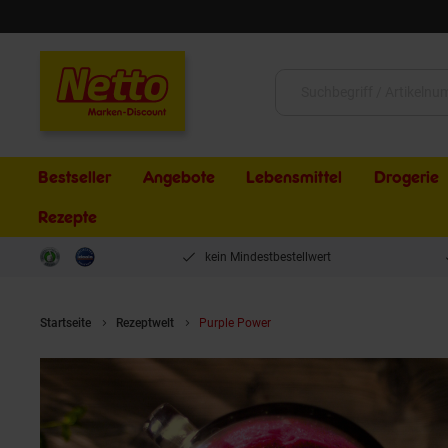
Schließen
Suche:
Bestseller
Angebote
Lebensmittel
Drogerie
Rezepte
kein Mindestbestellwert
Startseite
Rezeptwelt
Purple Power