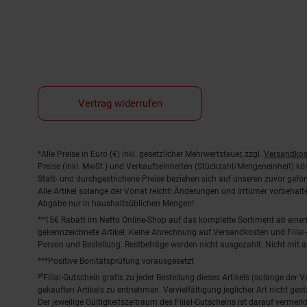
Vertrag widerrufen
Fußnoten
*Alle Preise in Euro (€) inkl. gesetzlicher Mehrwertsteuer, zzgl.
Versandkos
Preise (inkl. MwSt.) und Verkaufseinheiten (Stückzahl/Mengeneinheit) k
Statt- und durchgestrichene Preise beziehen sich auf unseren zuvor gefor
Alle Artikel solange der Vorrat reicht! Änderungen und Irrtümer vorbeha
Abgabe nur in haushaltsüblichen Mengen!
**15€ Rabatt im Netto Online-Shop auf das komplette Sortiment ab ein
gekennzeichnete Artikel. Keine Anrechnung auf Versandkosten und Filial-
Person und Bestellung. Restbeträge werden nicht ausgezahlt. Nicht mit 
***Positive Bonitätsprüfung vorausgesetzt
²⁰Filial-Gutschein gratis zu jeder Bestellung dieses Artikels (solange der
gekauften Artikels zu entnehmen. Vervielfältigung jeglicher Art nicht ge
Der jeweilige Gültigkeitszeitraum des Filial-Gutscheins ist darauf vermerkt