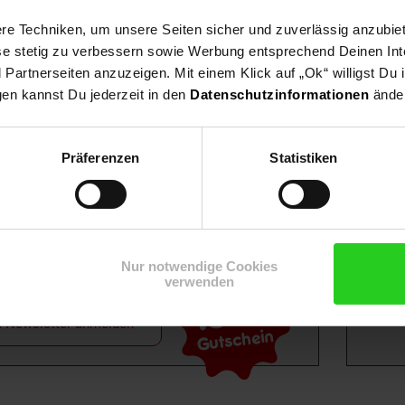
e Techniken, um unsere Seiten sicher und zuverlässig anzubiet
ese stetig zu verbessern sowie Werbung entsprechend Deinen In
artnerseiten anzuzeigen. Mit einem Klick auf „Ok“ willigst Du
gen kannst Du jederzeit in den
Datenschutzinformationen
änder
Shop
Weinwelt
Rezeptwelt
Net
Präferenzen
Statistiken
Nur notwendige Cookies
verwenden
15€
**
m Newsletter anmelden
Gutschein