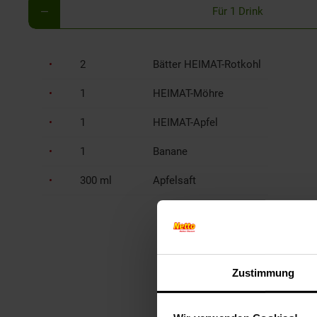
Für 1 Drink
2
Bätter HEIMAT-Rotkohl
1
HEIMAT-Möhre
1
HEIMAT-Apfel
1
Banane
300 ml
Apfelsaft
Zustimmung