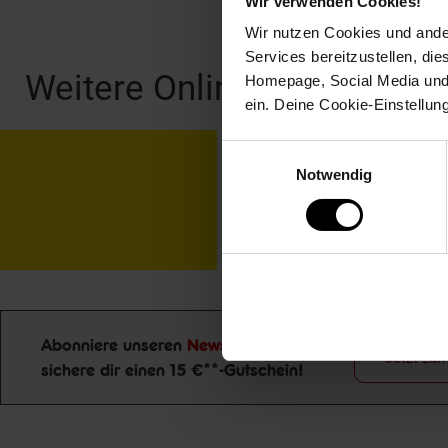
Wir verwenden Cookies!
Fußzeile
Wir nutzen Cookies und ander
Services bereitzustellen, di
Weitere Online-Angebote
Homepage, Social Media und P
ein. Deine Cookie-Einstellun
Einwilligungsauswahl
Netto Reisen
TV-
Notwendig
Abonniere unseren
Newsletter
und
Jetzt zu
Newsletter Anmeldung
sichere dir einen 15 €**-Gutschein!