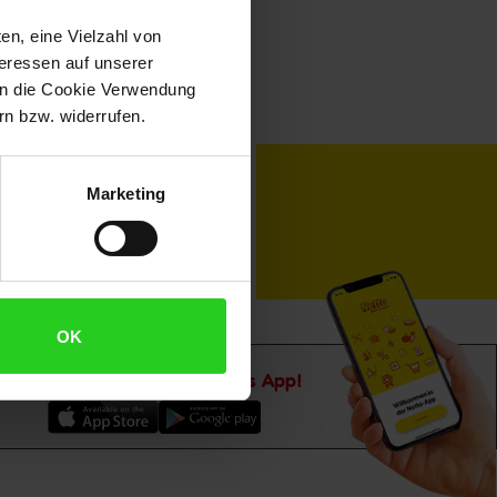
en, eine Vielzahl von
teressen auf unserer
 in die Cookie Verwendung
n bzw. widerrufen.
toKOM
Karriere
Marketing
OK
Downloade die
Netto plus App!