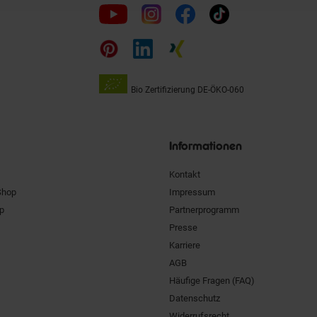
Folge
uns
auf
Bio Zertifizierung
DE-ÖKO-060
Unsere
Siegel
Informationen
Kontakt
Shop
Impressum
pp
Partnerprogramm
Presse
Karriere
AGB
Häufige Fragen (FAQ)
Datenschutz
Widerrufsrecht