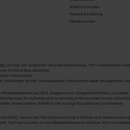
Widerrufsformular
Versand & Lieferung
Händler werden
ten
und zzgl. evtl. anfallender Versandkostenzuschläge. UVP: Unverbindliche Preis
önnen im Online-Shop abweichen.
derten Verkaufspreis.
lten. Abbildungen ähnlich. Die abgebildeten Artikel können wegen des begrenzten A
em Mindestbestellwert von 200 €. Ausgenommen: Kategorie Multimedia, Gutscheine
Abholservices. Der Gutschein wird nur einmalig an Neuanmelder für den Online-Shop
anderen Aktionsvorteilen (PAYBACK oder sonstige Shop-Aktionen) kombinierbar.
 Vorrat reicht). Versand des Filial-Gutscheins erfolgt 4 Wochen nach Warenanlieferung
stattet. Der Filial-Gutschein ist ohne Mindesteinkaufswert einlösbar. Nicht mit and
.