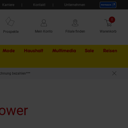
Karriere
Kontakt
Unternehmen
0
Artikel
Mein Konto
Filiale finden
Warenkorb
Prospekte
Mode
Haushalt
Multimedia
Sale
Externer Li
Reisen
chnung bezahlen***
Power