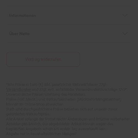
Informationen
Über Netto
Vertrag widerrufen
Fußnoten
*Alle Preise in Euro (€) inkl. gesetzlicher Mehrwertsteuer, zzgl.
Versandkosten
und zzgl. evtl. anfallender Versandkostenzuschläge. UVP:
Unverbindliche Preisempfehlung des Herstellers.
Preise (inkl. MwSt.) und Verkaufseinheiten (Stückzahl/Mengeneinheit)
können im Online-Shop abweichen.
Statt- und durchgestrichene Preise beziehen sich auf unseren zuvor
geforderten Verkaufspreis.
Alle Artikel solange der Vorrat reicht! Änderungen und Irrtümer vorbehalten.
Abbildungen ähnlich. Die abgebildeten Artikel können wegen des
begrenzten Angebots schon am ersten Tag ausverkauft sein.
Abgabe nur in haushaltsüblichen Mengen!
**15€ Rabatt im Netto Online-Shop auf das komplette Sortiment ab einem