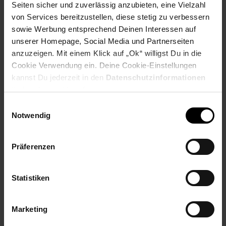
Seiten sicher und zuverlässig anzubieten, eine Vielzahl
Bewerben per Formular
von Services bereitzustellen, diese stetig zu verbessern
sowie Werbung entsprechend Deinen Interessen auf
unserer Homepage, Social Media und Partnerseiten
anzuzeigen. Mit einem Klick auf „Ok“ willigst Du in die
Folge uns auf Social Media!
Cookie Verwendung ein. Deine Cookie-Einstellungen
kannst Du jederzeit in den
Datenschutzinformationen
ändern bzw. widerrufen.
Einwilligungsauswahl
Notwendig
Präferenzen
Hinweis: Aus Gründen der leichteren Lesbarkeit verwenden
wir im Textverlauf die männliche Form der Anrede.
Selbstverständlich sind bei Netto Menschen jeder
Statistiken
Geschlechtsidentität willkommen.
Fußzeile
Weitere Online-Angebote
Marketing