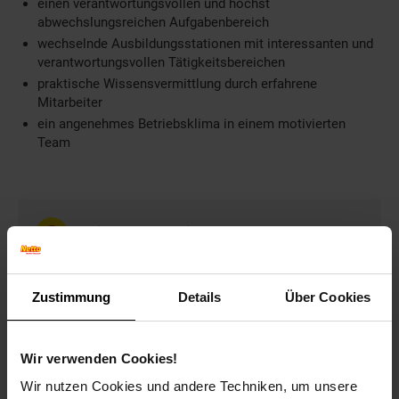
einen verantwortungsvollen und höchst
abwechslungsreichen Aufgabenbereich
wechselnde Ausbildungsstationen mit interessanten und
verantwortungsvollen Tätigkeitsbereichen
praktische Wissensvermittlung durch erfahrene
Mitarbeiter
ein angenehmes Betriebsklima in einem motivierten
Team
Weitere Informationen
Bitte geben Sie in Ihrer Bewerbung Ihren
frühestmöglichen Eintrittstermin und Ihre
Zustimmung
Details
Über Cookies
Gehaltsvorstellung an. Wir freuen uns auf Ihre
vollständige Bewerbung!
Wir verwenden Cookies!
Wir nutzen Cookies und andere Techniken, um unsere