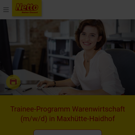
Menü
Trainee-Programm Warenwirtschaft
(m/w/d)
in
Maxhütte-Haidhof