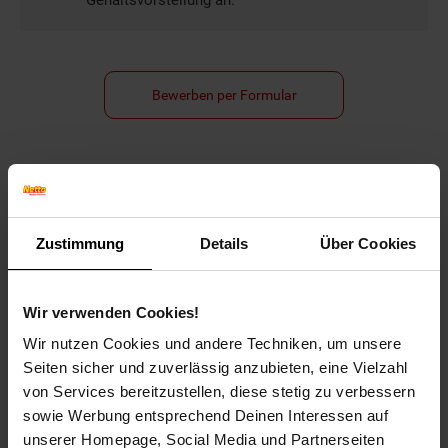
Gehaltsvorstellung an.
Bewerben per Formular
Folge uns auf Social Media!
Zustimmung
Details
Über Cookies
Wir verwenden Cookies!
Wir nutzen Cookies und andere Techniken, um unsere
Seiten sicher und zuverlässig anzubieten, eine Vielzahl
Hinweis: Aus Gründen der leichteren Lesbarkeit verwenden
von Services bereitzustellen, diese stetig zu verbessern
wir im Textverlauf die männliche Form der Anrede.
sowie Werbung entsprechend Deinen Interessen auf
Selbstverständlich sind bei Netto Menschen jeder
unserer Homepage, Social Media und Partnerseiten
Geschlechtsidentität willkommen.