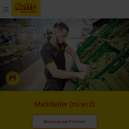
Menü
Marktleiter
(m/w/d)
Bewerben per Formular