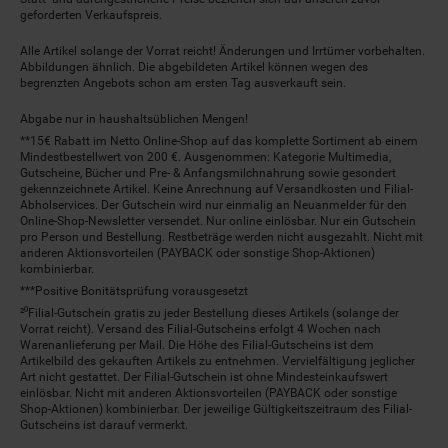
geforderten Verkaufspreis.
Alle Artikel solange der Vorrat reicht! Änderungen und Irrtümer vorbehalten.
Abbildungen ähnlich. Die abgebildeten Artikel können wegen des
begrenzten Angebots schon am ersten Tag ausverkauft sein.
Abgabe nur in haushaltsüblichen Mengen!
**15€ Rabatt im Netto Online-Shop auf das komplette Sortiment ab einem
Mindestbestellwert von 200 €. Ausgenommen: Kategorie Multimedia,
Gutscheine, Bücher und Pre- & Anfangsmilchnahrung sowie gesondert
gekennzeichnete Artikel. Keine Anrechnung auf Versandkosten und Filial-
Abholservices. Der Gutschein wird nur einmalig an Neuanmelder für den
Online-Shop-Newsletter versendet. Nur online einlösbar. Nur ein Gutschein
pro Person und Bestellung. Restbeträge werden nicht ausgezahlt. Nicht mit
anderen Aktionsvorteilen (PAYBACK oder sonstige Shop-Aktionen)
kombinierbar.
***Positive Bonitätsprüfung vorausgesetzt
²⁰Filial-Gutschein gratis zu jeder Bestellung dieses Artikels (solange der
Vorrat reicht). Versand des Filial-Gutscheins erfolgt 4 Wochen nach
Warenanlieferung per Mail. Die Höhe des Filial-Gutscheins ist dem
Artikelbild des gekauften Artikels zu entnehmen. Vervielfältigung jeglicher
Art nicht gestattet. Der Filial-Gutschein ist ohne Mindesteinkaufswert
einlösbar. Nicht mit anderen Aktionsvorteilen (PAYBACK oder sonstige
Shop-Aktionen) kombinierbar. Der jeweilige Gültigkeitszeitraum des Filial-
Gutscheins ist darauf vermerkt.