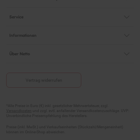
Service
Informationen
Über Netto
Vertrag widerrufen
Fußnoten
*Alle Preise in Euro (€) inkl. gesetzlicher Mehrwertsteuer, zzgl.
Versandkosten
und zzgl. evtl. anfallender Versandkostenzuschläge. UVP:
Unverbindliche Preisempfehlung des Herstellers.
Preise (inkl. MwSt.) und Verkaufseinheiten (Stückzahl/Mengeneinheit)
können im Online-Shop abweichen.
Statt- und durchgestrichene Preise beziehen sich auf unseren zuvor