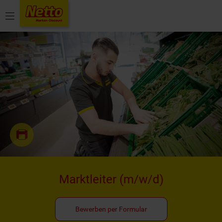
Menü
Marktleiter
(m/w/d)
Bewerben per Formular