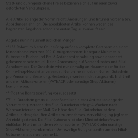
geforderten Verkaufspreis.
Alle Artikel solange der Vorrat reicht! Änderungen und Irrtümer vorbehalten.
Abbildungen ähnlich. Die abgebildeten Artikel können wegen des
begrenzten Angebots schon am ersten Tag ausverkauft sein.
Abgabe nur in haushaltsüblichen Mengen!
**15€ Rabatt im Netto Online-Shop auf das komplette Sortiment ab einem
Mindestbestellwert von 200 €. Ausgenommen: Kategorie Multimedia,
Gutscheine, Bücher und Pre- & Anfangsmilchnahrung sowie gesondert
gekennzeichnete Artikel. Keine Anrechnung auf Versandkosten und Filial-
Abholservices. Der Gutschein wird nur einmalig an Neuanmelder für den
Online-Shop-Newsletter versendet. Nur online einlösbar. Nur ein Gutschein
pro Person und Bestellung. Restbeträge werden nicht ausgezahlt. Nicht mit
anderen Aktionsvorteilen (PAYBACK oder sonstige Shop-Aktionen)
kombinierbar.
***Positive Bonitätsprüfung vorausgesetzt
²⁰Filial-Gutschein gratis zu jeder Bestellung dieses Artikels (solange der
Vorrat reicht). Versand des Filial-Gutscheins erfolgt 4 Wochen nach
Warenanlieferung per Mail. Die Höhe des Filial-Gutscheins ist dem
Artikelbild des gekauften Artikels zu entnehmen. Vervielfältigung jeglicher
Art nicht gestattet. Der Filial-Gutschein ist ohne Mindesteinkaufswert
einlösbar. Nicht mit anderen Aktionsvorteilen (PAYBACK oder sonstige
Shop-Aktionen) kombinierbar. Der jeweilige Gültigkeitszeitraum des Filial-
Gutscheins ist darauf vermerkt.