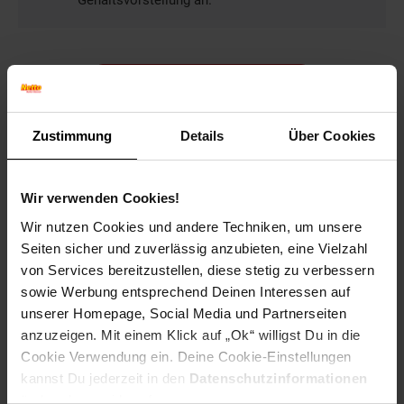
Gehaltsvorstellung an.
Bewerben per Formular
Zustimmung
Details
Über Cookies
Folge uns auf Social Media!
Wir verwenden Cookies!
Wir nutzen Cookies und andere Techniken, um unsere
Seiten sicher und zuverlässig anzubieten, eine Vielzahl
von Services bereitzustellen, diese stetig zu verbessern
sowie Werbung entsprechend Deinen Interessen auf
unserer Homepage, Social Media und Partnerseiten
anzuzeigen. Mit einem Klick auf „Ok“ willigst Du in die
Hinweis: Aus Gründen der leichteren Lesbarkeit verwenden
Cookie Verwendung ein. Deine Cookie-Einstellungen
wir im Textverlauf die männliche Form der Anrede.
kannst Du jederzeit in den
Datenschutzinformationen
Selbstverständlich sind bei Netto Menschen jeder
ändern bzw. widerrufen.
Geschlechtsidentität willkommen.