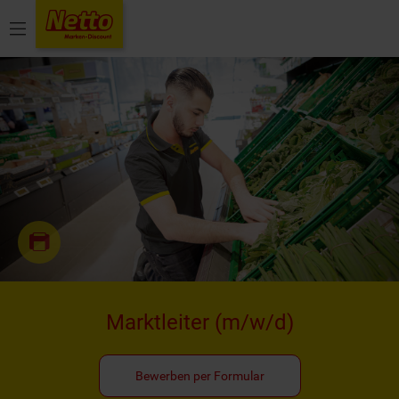
Menü
Marktleiter
(m/w/d)
Bewerben per Formular