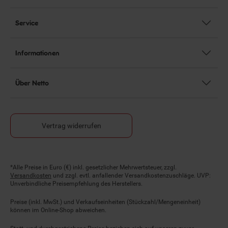
Service
Informationen
Über Netto
Vertrag widerrufen
Fußnoten
*Alle Preise in Euro (€) inkl. gesetzlicher Mehrwertsteuer, zzgl.
Versandkosten
und zzgl. evtl. anfallender Versandkostenzuschläge. UVP:
Unverbindliche Preisempfehlung des Herstellers.
Preise (inkl. MwSt.) und Verkaufseinheiten (Stückzahl/Mengeneinheit)
können im Online-Shop abweichen.
Statt- und durchgestrichene Preise beziehen sich auf unseren zuvor