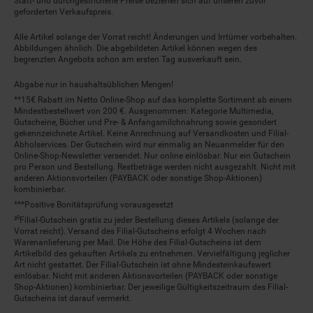
geforderten Verkaufspreis.
Alle Artikel solange der Vorrat reicht! Änderungen und Irrtümer vorbehalten.
Abbildungen ähnlich. Die abgebildeten Artikel können wegen des
begrenzten Angebots schon am ersten Tag ausverkauft sein.
Abgabe nur in haushaltsüblichen Mengen!
**15€ Rabatt im Netto Online-Shop auf das komplette Sortiment ab einem
Mindestbestellwert von 200 €. Ausgenommen: Kategorie Multimedia,
Gutscheine, Bücher und Pre- & Anfangsmilchnahrung sowie gesondert
gekennzeichnete Artikel. Keine Anrechnung auf Versandkosten und Filial-
Abholservices. Der Gutschein wird nur einmalig an Neuanmelder für den
Online-Shop-Newsletter versendet. Nur online einlösbar. Nur ein Gutschein
pro Person und Bestellung. Restbeträge werden nicht ausgezahlt. Nicht mit
anderen Aktionsvorteilen (PAYBACK oder sonstige Shop-Aktionen)
kombinierbar.
***Positive Bonitätsprüfung vorausgesetzt
²⁰Filial-Gutschein gratis zu jeder Bestellung dieses Artikels (solange der
Vorrat reicht). Versand des Filial-Gutscheins erfolgt 4 Wochen nach
Warenanlieferung per Mail. Die Höhe des Filial-Gutscheins ist dem
Artikelbild des gekauften Artikels zu entnehmen. Vervielfältigung jeglicher
Art nicht gestattet. Der Filial-Gutschein ist ohne Mindesteinkaufswert
einlösbar. Nicht mit anderen Aktionsvorteilen (PAYBACK oder sonstige
Shop-Aktionen) kombinierbar. Der jeweilige Gültigkeitszeitraum des Filial-
Gutscheins ist darauf vermerkt.