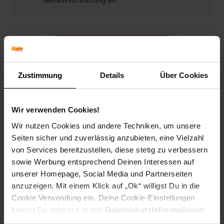
Gehaltsvorstellung an.
Bewerben per Formular
Zustimmung
Details
Über Cookies
Folge uns auf Social Media!
Wir verwenden Cookies!
Wir nutzen Cookies und andere Techniken, um unsere
Seiten sicher und zuverlässig anzubieten, eine Vielzahl
von Services bereitzustellen, diese stetig zu verbessern
sowie Werbung entsprechend Deinen Interessen auf
unserer Homepage, Social Media und Partnerseiten
anzuzeigen. Mit einem Klick auf „Ok“ willigst Du in die
Hinweis: Aus Gründen der leichteren Lesbarkeit verwenden
Cookie Verwendung ein. Deine Cookie-Einstellungen
wir im Textverlauf die männliche Form der Anrede.
kannst Du jederzeit in den
Datenschutzinformationen
Selbstverständlich sind bei Netto Menschen jeder
ändern bzw. widerrufen.
Geschlechtsidentität willkommen.