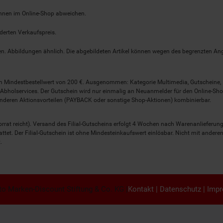
önnen im Online-Shop abweichen.
derten Verkaufspreis.
lten. Abbildungen ähnlich. Die abgebildeten Artikel können wegen des begrenzten A
em Mindestbestellwert von 200 €. Ausgenommen: Kategorie Multimedia, Gutscheine
Abholservices. Der Gutschein wird nur einmalig an Neuanmelder für den Online-Shop
anderen Aktionsvorteilen (PAYBACK oder sonstige Shop-Aktionen) kombinierbar.
 Vorrat reicht). Versand des Filial-Gutscheins erfolgt 4 Wochen nach Warenanlieferung
stattet. Der Filial-Gutschein ist ohne Mindesteinkaufswert einlösbar. Nicht mit and
.
o Marken-Discount Stiftung & Co. KG |
Kontakt
|
Datenschutz
|
Imp