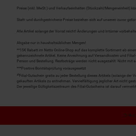
Preise (inkl. MwSt.) und Verkaufseinheiten (Stückzahl/Mengeneinheit) k
Statt- und durchgestrichene Preise beziehen sich auf unseren zuvor gefor
Alle Artikel solange der Vorrat reicht! Änderungen und Irrtümer vorbeha
Abgabe nur in haushaltsüblichen Mengen!
**15€ Rabatt im Netto Online-Shop auf das komplette Sortiment ab ein
gekennzeichnete Artikel. Keine Anrechnung auf Versandkosten und Filial-
Person und Bestellung. Restbeträge werden nicht ausgezahlt. Nicht mit 
***Positive Bonitätsprüfung vorausgesetzt
²⁰Filial-Gutschein gratis zu jeder Bestellung dieses Artikels (solange der
gekauften Artikels zu entnehmen. Vervielfältigung jeglicher Art nicht ge
Der jeweilige Gültigkeitszeitraum des Filial-Gutscheins ist darauf vermerkt
© Nett