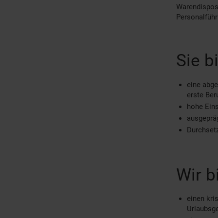
Warendisposi
Personalführ
Sie b
eine abge
erste Ber
hohe Eins
ausgepräg
Durchset
Wir b
einen kri
Urlaubsg