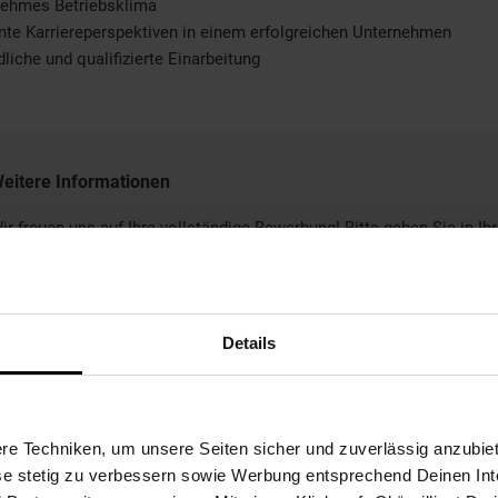
nehmes Betriebsklima
nte Karriereperspektiven in einem erfolgreichen Unternehmen
dliche und qualifizierte Einarbeitung
eitere Informationen
ir freuen uns auf Ihre vollständige Bewerbung! Bitte geben Sie in Ihr
ewerbung Ihren frühestmöglichen Eintrittstermin und Ihre
ehaltsvorstellung an.
Details
Bewerben per Formular
e Techniken, um unsere Seiten sicher und zuverlässig anzubiet
ese stetig zu verbessern sowie Werbung entsprechend Deinen In