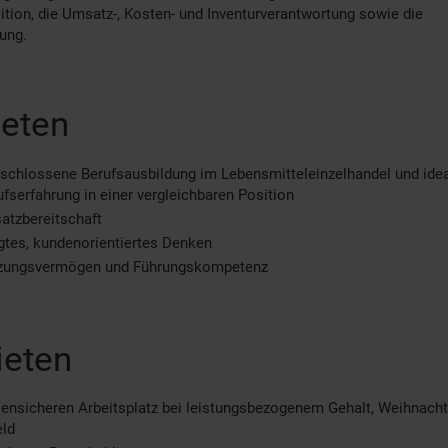
tion, die Umsatz-, Kosten- und Inventurverantwortung sowie die
ung.
ieten
schlossene Berufsausbildung im Lebensmitteleinzelhandel und ide
ufserfahrung in einer vergleichbaren Position
atzbereitschaft
tes, kundenorientiertes Denken
zungsvermögen und Führungskompetenz
ieten
sensicheren Arbeitsplatz bei leistungsbezogenem Gehalt, Weihnacht
eld