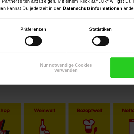
artnerseiten anzuzeigen. Mit einem Klick auf „Ok“ willigst Du
gen kannst Du jederzeit in den
Datenschutzinformationen
änder
Präferenzen
Statistiken
r im Textverlauf die männliche Form der Anrede. Selbstverständlic
Nur notwendige Cookies
verwenden
Shop
Weinwelt
Rezeptwelt
Net