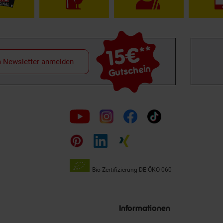
15€
**
m Newsletter anmelden
Gutschein
Folge
uns
auf
Bio Zertifizierung
DE-ÖKO-060
Unsere
Siegel
Informationen