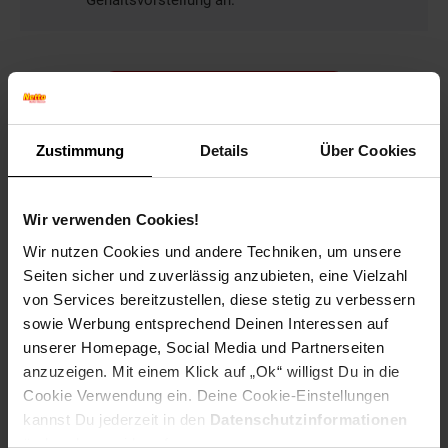
Gehaltsvorstellung an.
Bewerben per Formular
Zustimmung
Details
Über Cookies
Folge uns auf Social Media!
Wir verwenden Cookies!
Wir nutzen Cookies und andere Techniken, um unsere
Seiten sicher und zuverlässig anzubieten, eine Vielzahl
von Services bereitzustellen, diese stetig zu verbessern
sowie Werbung entsprechend Deinen Interessen auf
unserer Homepage, Social Media und Partnerseiten
anzuzeigen. Mit einem Klick auf „Ok“ willigst Du in die
Hinweis: Aus Gründen der leichteren Lesbarkeit verwenden
Cookie Verwendung ein. Deine Cookie-Einstellungen
wir im Textverlauf die männliche Form der Anrede.
kannst Du jederzeit in den
Datenschutzinformationen
Selbstverständlich sind bei Netto Menschen jeder
ändern bzw. widerrufen.
Geschlechtsidentität willkommen.