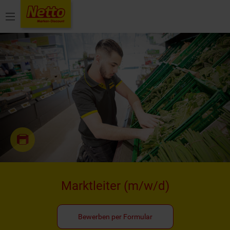
Menü
Marktleiter
(m/w/d)
Bewerben per Formular