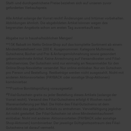
geforderten Verkaufspreis.
Alle Artikel solange der Vorrat reicht! Änderungen und Irrtümer vorbehalten.
Abbildungen ähnlich. Die abgebildeten Artikel können wegen des
begrenzten Angebots schon am ersten Tag ausverkauft sein.
Abgabe nur in haushaltsüblichen Mengen!
**15€ Rabatt im Netto Online-Shop auf das komplette Sortiment ab einem
Mindestbestellwert von 200 €. Ausgenommen: Kategorie Multimedia,
Gutscheine, Bücher und Pre- & Anfangsmilchnahrung sowie gesondert
gekennzeichnete Artikel. Keine Anrechnung auf Versandkosten und Filial-
Abholservices. Der Gutschein wird nur einmalig an Neuanmelder für den
Online-Shop-Newsletter versendet. Nur online einlösbar. Nur ein Gutschein
pro Person und Bestellung. Restbeträge werden nicht ausgezahlt. Nicht mit
anderen Aktionsvorteilen (PAYBACK oder sonstige Shop-Aktionen)
kombinierbar.
***Positive Bonitätsprüfung vorausgesetzt
²⁰Filial-Gutschein gratis zu jeder Bestellung dieses Artikels (solange der
Vorrat reicht). Versand des Filial-Gutscheins erfolgt 4 Wochen nach
Warenanlieferung per Mail. Die Höhe des Filial-Gutscheins ist dem
Artikelbild des gekauften Artikels zu entnehmen. Vervielfältigung jeglicher
Art nicht gestattet. Der Filial-Gutschein ist ohne Mindesteinkaufswert
einlösbar. Nicht mit anderen Aktionsvorteilen (PAYBACK oder sonstige
Shop-Aktionen) kombinierbar. Der jeweilige Gültigkeitszeitraum des Filial-
Gutscheins ist darauf vermerkt.