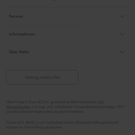
Service
Informationen
Über Netto
Vertrag widerrufen
Fußnoten
*Alle Preise in Euro (€) inkl. gesetzlicher Mehrwertsteuer, zzgl.
Versandkosten
und zzgl. evtl. anfallender Versandkostenzuschläge. UVP:
Unverbindliche Preisempfehlung des Herstellers.
Preise (inkl. MwSt.) und Verkaufseinheiten (Stückzahl/Mengeneinheit)
können im Online-Shop abweichen.
Statt- und durchgestrichene Preise beziehen sich auf unseren zuvor