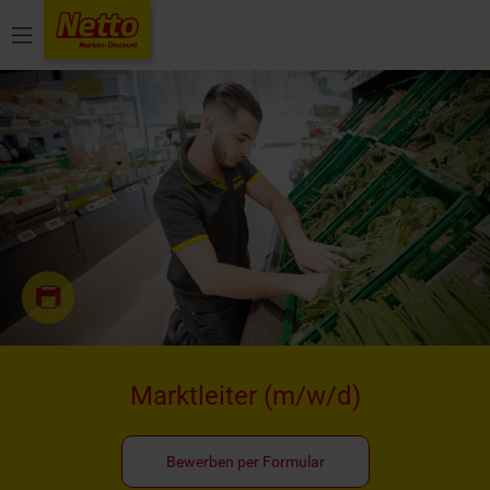
Menü
Marktleiter
(m/w/d)
Bewerben per Formular