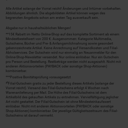
Alle Artikel solange der Vorrat reicht! Änderungen und Irrtümer vorbehalten.
Abbildungen ähnlich. Die abgebildeten Artikel können wegen des
begrenzten Angebots schon am ersten Tag ausverkauft sein.
Abgabe nur in haushaltsüblichen Mengen!
**15€ Rabatt im Netto Online-Shop auf das komplette Sortiment ab einem
Mindestbestellwert von 200 €. Ausgenommen: Kategorie Multimedia,
Gutscheine, Bücher und Pre- & Anfangsmilchnahrung sowie gesondert
gekennzeichnete Artikel. Keine Anrechnung auf Versandkosten und Filial-
Abholservices. Der Gutschein wird nur einmalig an Neuanmelder für den
Online-Shop-Newsletter versendet. Nur online einlösbar. Nur ein Gutschein
pro Person und Bestellung. Restbeträge werden nicht ausgezahlt. Nicht mit
anderen Aktionsvorteilen (PAYBACK oder sonstige Shop-Aktionen)
kombinierbar.
***Positive Bonitätsprüfung vorausgesetzt
²⁰Filial-Gutschein gratis zu jeder Bestellung dieses Artikels (solange der
Vorrat reicht). Versand des Filial-Gutscheins erfolgt 4 Wochen nach
Warenanlieferung per Mail. Die Höhe des Filial-Gutscheins ist dem
Artikelbild des gekauften Artikels zu entnehmen. Vervielfältigung jeglicher
Art nicht gestattet. Der Filial-Gutschein ist ohne Mindesteinkaufswert
einlösbar. Nicht mit anderen Aktionsvorteilen (PAYBACK oder sonstige
Shop-Aktionen) kombinierbar. Der jeweilige Gültigkeitszeitraum des Filial-
Gutscheins ist darauf vermerkt.