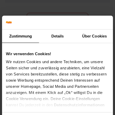
Bewerben per Formular
Zustimmung
Details
Über Cookies
Folge uns auf Social Media!
Wir verwenden Cookies!
Wir nutzen Cookies und andere Techniken, um unsere
Seiten sicher und zuverlässig anzubieten, eine Vielzahl
von Services bereitzustellen, diese stetig zu verbessern
sowie Werbung entsprechend Deinen Interessen auf
unserer Homepage, Social Media und Partnerseiten
anzuzeigen. Mit einem Klick auf „Ok“ willigst Du in die
Hinweis: Aus Gründen der leichteren Lesbarkeit verwenden
wir im Textverlauf die männliche Form der Anrede.
Cookie Verwendung ein. Deine Cookie-Einstellungen
Selbstverständlich sind bei Netto Menschen jeder
kannst Du jederzeit in den
Datenschutzinformationen
Geschlechtsidentität willkommen.
ändern bzw. widerrufen.