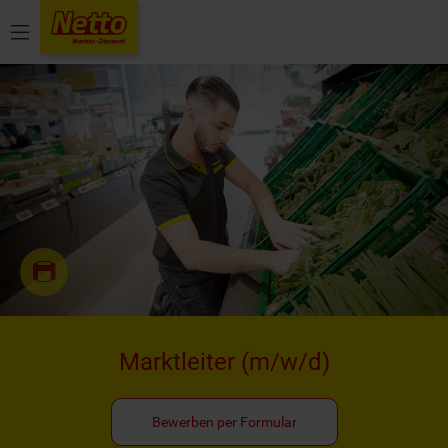
Menü
Marktleiter
(m/w/d)
Bewerben per Formular