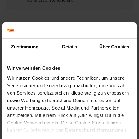
Gehaltsvorstellung an.
Bewerben per Formular
Zustimmung
Details
Über Cookies
Folge uns auf Social Media!
Wir verwenden Cookies!
Wir nutzen Cookies und andere Techniken, um unsere
Seiten sicher und zuverlässig anzubieten, eine Vielzahl
von Services bereitzustellen, diese stetig zu verbessern
sowie Werbung entsprechend Deinen Interessen auf
unserer Homepage, Social Media und Partnerseiten
anzuzeigen. Mit einem Klick auf „Ok“ willigst Du in die
Hinweis: Aus Gründen der leichteren Lesbarkeit verwenden
Cookie Verwendung ein. Deine Cookie-Einstellungen
wir im Textverlauf die männliche Form der Anrede.
kannst Du jederzeit in den
Datenschutzinformationen
Selbstverständlich sind bei Netto Menschen jeder
ändern bzw. widerrufen.
Geschlechtsidentität willkommen.