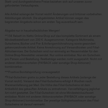
geforderten Verkaufspreis.
Alle Artikel solange der Vorrat reicht! Änderungen und Irrtümer vorbehalten.
Abbildungen ähnlich. Die abgebildeten Artikel können wegen des
begrenzten Angebots schon am ersten Tag ausverkauft sein.
Abgabe nur in haushaltsüblichen Mengen!
**15€ Rabatt im Netto Online-Shop auf das komplette Sortiment ab einem
Mindestbestellwert von 200 €. Ausgenommen: Kategorie Multimedia,
Gutscheine, Bücher und Pre- & Anfangsmilchnahrung sowie gesondert
gekennzeichnete Artikel. Keine Anrechnung auf Versandkosten und Filial-
Abholservices. Der Gutschein wird nur einmalig an Neuanmelder für den
Online-Shop-Newsletter versendet. Nur online einlösbar. Nur ein Gutschein
pro Person und Bestellung. Restbeträge werden nicht ausgezahlt. Nicht mit
anderen Aktionsvorteilen (PAYBACK oder sonstige Shop-Aktionen)
kombinierbar.
***Positive Bonitätsprüfung vorausgesetzt
²⁰Filial-Gutschein gratis zu jeder Bestellung dieses Artikels (solange der
Vorrat reicht). Versand des Filial-Gutscheins erfolgt 4 Wochen nach
Warenanlieferung per Mail. Die Höhe des Filial-Gutscheins ist dem
Artikelbild des gekauften Artikels zu entnehmen. Vervielfältigung jeglicher
Art nicht gestattet. Der Filial-Gutschein ist ohne Mindesteinkaufswert
einlösbar. Nicht mit anderen Aktionsvorteilen (PAYBACK oder sonstige
Shop-Aktionen) kombinierbar. Der jeweilige Gültigkeitszeitraum des Filial-
Gutscheins ist darauf vermerkt.