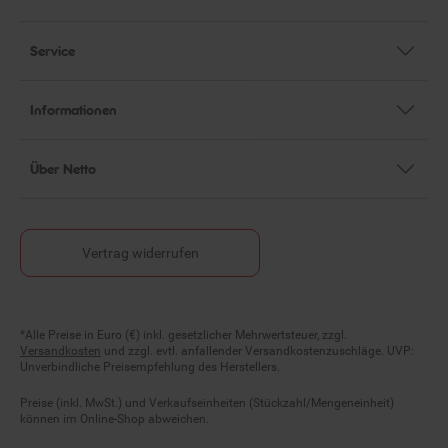
Service
Informationen
Über Netto
Vertrag widerrufen
Fußnoten
*Alle Preise in Euro (€) inkl. gesetzlicher Mehrwertsteuer, zzgl.
Versandkosten
und zzgl. evtl. anfallender Versandkostenzuschläge. UVP:
Unverbindliche Preisempfehlung des Herstellers.
Preise (inkl. MwSt.) und Verkaufseinheiten (Stückzahl/Mengeneinheit)
können im Online-Shop abweichen.
Statt- und durchgestrichene Preise beziehen sich auf unseren zuvor