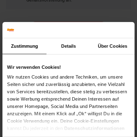
Gehaltsvorstellung an.
Bewerben per Formular
Zustimmung
Details
Über Cookies
Folge uns auf Social Media!
Wir verwenden Cookies!
Wir nutzen Cookies und andere Techniken, um unsere
Seiten sicher und zuverlässig anzubieten, eine Vielzahl
von Services bereitzustellen, diese stetig zu verbessern
sowie Werbung entsprechend Deinen Interessen auf
unserer Homepage, Social Media und Partnerseiten
anzuzeigen. Mit einem Klick auf „Ok“ willigst Du in die
Hinweis: Aus Gründen der leichteren Lesbarkeit verwenden
Cookie Verwendung ein. Deine Cookie-Einstellungen
wir im Textverlauf die männliche Form der Anrede.
kannst Du jederzeit in den
Datenschutzinformationen
Selbstverständlich sind bei Netto Menschen jeder
ändern bzw. widerrufen.
Geschlechtsidentität willkommen.