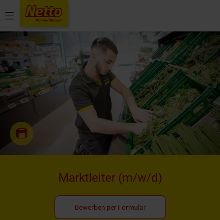
Menü
Marktleiter
(m/w/d)
Bewerben per Formular