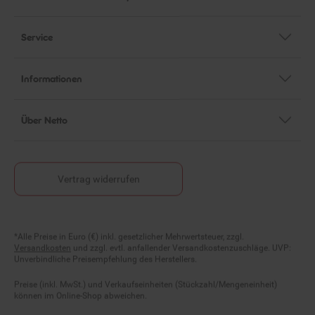
Service
Informationen
Über Netto
Vertrag widerrufen
Fußnoten
*Alle Preise in Euro (€) inkl. gesetzlicher Mehrwertsteuer, zzgl.
Versandkosten
und zzgl. evtl. anfallender Versandkostenzuschläge. UVP:
Unverbindliche Preisempfehlung des Herstellers.
Preise (inkl. MwSt.) und Verkaufseinheiten (Stückzahl/Mengeneinheit)
können im Online-Shop abweichen.
Statt- und durchgestrichene Preise beziehen sich auf unseren zuvor