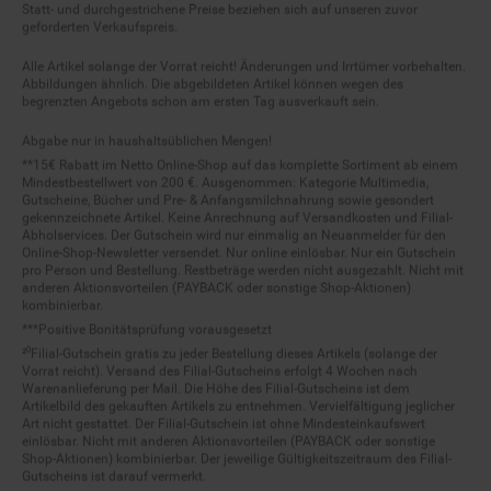
geforderten Verkaufspreis.
Alle Artikel solange der Vorrat reicht! Änderungen und Irrtümer vorbehalten.
Abbildungen ähnlich. Die abgebildeten Artikel können wegen des
begrenzten Angebots schon am ersten Tag ausverkauft sein.
Abgabe nur in haushaltsüblichen Mengen!
**15€ Rabatt im Netto Online-Shop auf das komplette Sortiment ab einem
Mindestbestellwert von 200 €. Ausgenommen: Kategorie Multimedia,
Gutscheine, Bücher und Pre- & Anfangsmilchnahrung sowie gesondert
gekennzeichnete Artikel. Keine Anrechnung auf Versandkosten und Filial-
Abholservices. Der Gutschein wird nur einmalig an Neuanmelder für den
Online-Shop-Newsletter versendet. Nur online einlösbar. Nur ein Gutschein
pro Person und Bestellung. Restbeträge werden nicht ausgezahlt. Nicht mit
anderen Aktionsvorteilen (PAYBACK oder sonstige Shop-Aktionen)
kombinierbar.
***Positive Bonitätsprüfung vorausgesetzt
²⁰Filial-Gutschein gratis zu jeder Bestellung dieses Artikels (solange der
Vorrat reicht). Versand des Filial-Gutscheins erfolgt 4 Wochen nach
Warenanlieferung per Mail. Die Höhe des Filial-Gutscheins ist dem
Artikelbild des gekauften Artikels zu entnehmen. Vervielfältigung jeglicher
Art nicht gestattet. Der Filial-Gutschein ist ohne Mindesteinkaufswert
einlösbar. Nicht mit anderen Aktionsvorteilen (PAYBACK oder sonstige
Shop-Aktionen) kombinierbar. Der jeweilige Gültigkeitszeitraum des Filial-
Gutscheins ist darauf vermerkt.