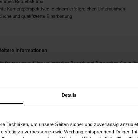
nehmes Betriebsklima
nte Karriereperspektiven in einem erfolgreichen Unternehmen
dliche und qualifizierte Einarbeitung
eitere Informationen
ir freuen uns auf Ihre vollständige Bewerbung! Bitte geben Sie in Ihr
ewerbung Ihren frühestmöglichen Eintrittstermin und Ihre
ehaltsvorstellung an.
Details
Bewerben per Formular
e Techniken, um unsere Seiten sicher und zuverlässig anzubiet
ese stetig zu verbessern sowie Werbung entsprechend Deinen In