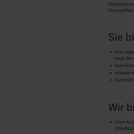
Warendisposi
Personalführ
Sie b
eine abge
erste Ber
hohe Eins
ausgepräg
Durchset
Wir b
einen kri
Urlaubsg