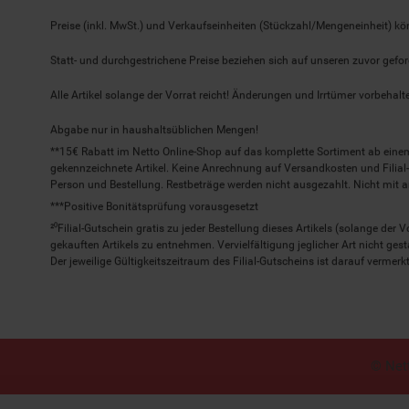
Preise (inkl. MwSt.) und Verkaufseinheiten (Stückzahl/Mengeneinheit) k
Statt- und durchgestrichene Preise beziehen sich auf unseren zuvor gefor
Alle Artikel solange der Vorrat reicht! Änderungen und Irrtümer vorbeha
Abgabe nur in haushaltsüblichen Mengen!
**15€ Rabatt im Netto Online-Shop auf das komplette Sortiment ab ein
gekennzeichnete Artikel. Keine Anrechnung auf Versandkosten und Filial-
Person und Bestellung. Restbeträge werden nicht ausgezahlt. Nicht mit 
***Positive Bonitätsprüfung vorausgesetzt
²⁰Filial-Gutschein gratis zu jeder Bestellung dieses Artikels (solange der
gekauften Artikels zu entnehmen. Vervielfältigung jeglicher Art nicht ge
Der jeweilige Gültigkeitszeitraum des Filial-Gutscheins ist darauf vermerkt
© Nett