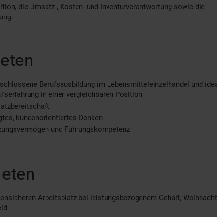
tion, die Umsatz-, Kosten- und Inventurverantwortung sowie die
ung.
ieten
schlossene Berufsausbildung im Lebensmitteleinzelhandel und ide
ufserfahrung in einer vergleichbaren Position
atzbereitschaft
tes, kundenorientiertes Denken
zungsvermögen und Führungskompetenz
ieten
sensicheren Arbeitsplatz bei leistungsbezogenem Gehalt, Weihnacht
eld