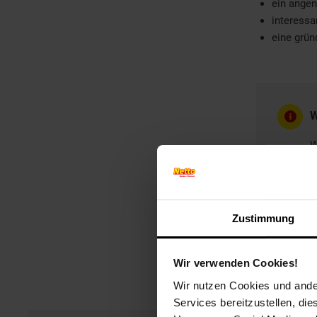
ein ange
interessa
eine grün
W
W
B
G
Zustimmung
Wir verwenden Cookies!
Wir nutzen Cookies und ander
Services bereitzustellen, di