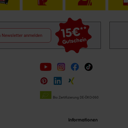
15€
**
m Newsletter anmelden
Gutschein
Folge
uns
auf
Bio Zertifizierung
DE-ÖKO-060
Unsere
Siegel
Informationen