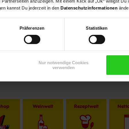
artnerseiten anzuzeigen. Mit einem Klick auf „Ok“ willigst Du
gen kannst Du jederzeit in den
Datenschutzinformationen
änder
Präferenzen
Statistiken
r im Textverlauf die männliche Form der Anrede. Selbstverständlic
Nur notwendige Cookies
verwenden
Shop
Weinwelt
Rezeptwelt
Net