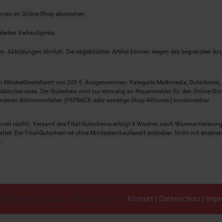
önnen im Online-Shop abweichen.
derten Verkaufspreis.
lten. Abbildungen ähnlich. Die abgebildeten Artikel können wegen des begrenzten A
em Mindestbestellwert von 200 €. Ausgenommen: Kategorie Multimedia, Gutscheine
Abholservices. Der Gutschein wird nur einmalig an Neuanmelder für den Online-Shop
anderen Aktionsvorteilen (PAYBACK oder sonstige Shop-Aktionen) kombinierbar.
 Vorrat reicht). Versand des Filial-Gutscheins erfolgt 4 Wochen nach Warenanlieferung
stattet. Der Filial-Gutschein ist ohne Mindesteinkaufswert einlösbar. Nicht mit and
.
o Marken-Discount Stiftung & Co. KG |
Kontakt
|
Datenschutz
|
Imp