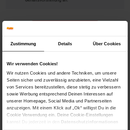
Gehaltsvorstellung an.
Bewerben per Formular
Zustimmung
Details
Über Cookies
Folge uns auf Social Media!
Wir verwenden Cookies!
Wir nutzen Cookies und andere Techniken, um unsere
Seiten sicher und zuverlässig anzubieten, eine Vielzahl
von Services bereitzustellen, diese stetig zu verbessern
sowie Werbung entsprechend Deinen Interessen auf
unserer Homepage, Social Media und Partnerseiten
anzuzeigen. Mit einem Klick auf „Ok“ willigst Du in die
Hinweis: Aus Gründen der leichteren Lesbarkeit verwenden
Cookie Verwendung ein. Deine Cookie-Einstellungen
wir im Textverlauf die männliche Form der Anrede.
kannst Du jederzeit in den
Datenschutzinformationen
Selbstverständlich sind bei Netto Menschen jeder
ändern bzw. widerrufen.
Geschlechtsidentität willkommen.