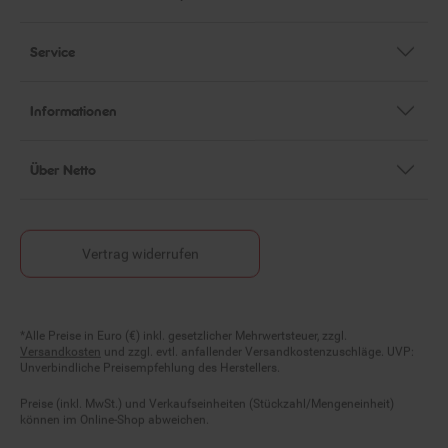
Service
Informationen
Über Netto
Vertrag widerrufen
Fußnoten
*Alle Preise in Euro (€) inkl. gesetzlicher Mehrwertsteuer, zzgl.
Versandkosten
und zzgl. evtl. anfallender Versandkostenzuschläge. UVP:
Unverbindliche Preisempfehlung des Herstellers.
Preise (inkl. MwSt.) und Verkaufseinheiten (Stückzahl/Mengeneinheit)
können im Online-Shop abweichen.
Statt- und durchgestrichene Preise beziehen sich auf unseren zuvor