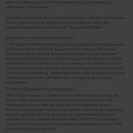
geforderten Verkaufspreis.
Alle Artikel solange der Vorrat reicht! Änderungen und Irrtümer vorbehalten.
Abbildungen ähnlich. Die abgebildeten Artikel können wegen des
begrenzten Angebots schon am ersten Tag ausverkauft sein.
Abgabe nur in haushaltsüblichen Mengen!
**15€ Rabatt im Netto Online-Shop auf das komplette Sortiment ab einem
Mindestbestellwert von 200 €. Ausgenommen: Kategorie Multimedia,
Gutscheine, Bücher und Pre- & Anfangsmilchnahrung sowie gesondert
gekennzeichnete Artikel. Keine Anrechnung auf Versandkosten und Filial-
Abholservices. Der Gutschein wird nur einmalig an Neuanmelder für den
Online-Shop-Newsletter versendet. Nur online einlösbar. Nur ein Gutschein
pro Person und Bestellung. Restbeträge werden nicht ausgezahlt. Nicht mit
anderen Aktionsvorteilen (PAYBACK oder sonstige Shop-Aktionen)
kombinierbar.
***Positive Bonitätsprüfung vorausgesetzt
²⁰Filial-Gutschein gratis zu jeder Bestellung dieses Artikels (solange der
Vorrat reicht). Versand des Filial-Gutscheins erfolgt 4 Wochen nach
Warenanlieferung per Mail. Die Höhe des Filial-Gutscheins ist dem
Artikelbild des gekauften Artikels zu entnehmen. Vervielfältigung jeglicher
Art nicht gestattet. Der Filial-Gutschein ist ohne Mindesteinkaufswert
einlösbar. Nicht mit anderen Aktionsvorteilen (PAYBACK oder sonstige
Shop-Aktionen) kombinierbar. Der jeweilige Gültigkeitszeitraum des Filial-
Gutscheins ist darauf vermerkt.