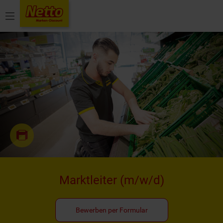
Menü
Marktleiter
(m/w/d)
Bewerben per Formular