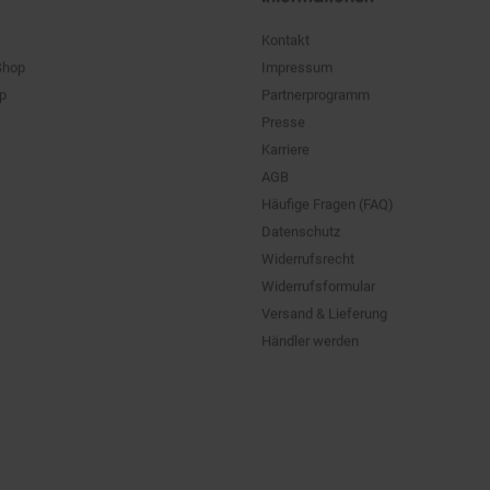
Kontakt
Shop
Impressum
pp
Partnerprogramm
Presse
Karriere
AGB
Häufige Fragen (FAQ)
Datenschutz
Widerrufsrecht
Widerrufsformular
Versand & Lieferung
Händler werden
ten
und zzgl. evtl. anfallender Versandkostenzuschläge. UVP: Unverbindliche Preis