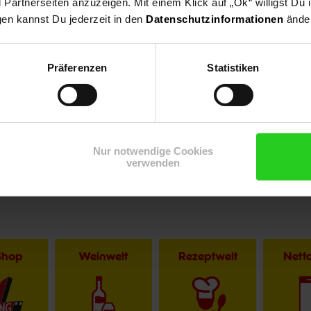
artnerseiten anzuzeigen. Mit einem Klick auf „Ok“ willigst Du
gen kannst Du jederzeit in den
Datenschutzinformationen
änder
Präferenzen
Statistiken
r im Textverlauf die männliche Form der Anrede. Selbstverständlic
Nur notwendige Cookies
verwenden
Shop
Weinwelt
Rezeptwelt
Net