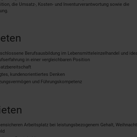
tion, die Umsatz-, Kosten- und Inventurverantwortung sowie die
ung.
ieten
schlossene Berufsausbildung im Lebensmitteleinzelhandel und ide
ufserfahrung in einer vergleichbaren Position
atzbereitschaft
tes, kundenorientiertes Denken
zungsvermögen und Führungskompetenz
ieten
sensicheren Arbeitsplatz bei leistungsbezogenem Gehalt, Weihnacht
eld