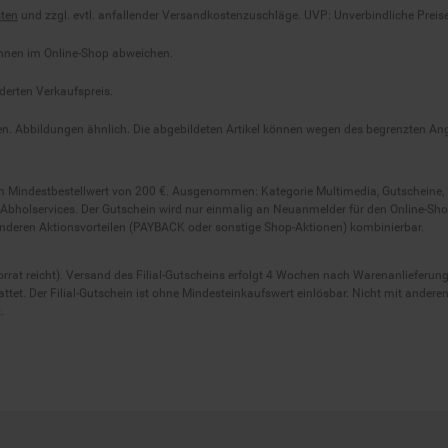
önnen im Online-Shop abweichen.
derten Verkaufspreis.
lten. Abbildungen ähnlich. Die abgebildeten Artikel können wegen des begrenzten A
em Mindestbestellwert von 200 €. Ausgenommen: Kategorie Multimedia, Gutscheine
Abholservices. Der Gutschein wird nur einmalig an Neuanmelder für den Online-Shop
anderen Aktionsvorteilen (PAYBACK oder sonstige Shop-Aktionen) kombinierbar.
 Vorrat reicht). Versand des Filial-Gutscheins erfolgt 4 Wochen nach Warenanlieferung
stattet. Der Filial-Gutschein ist ohne Mindesteinkaufswert einlösbar. Nicht mit and
.
o Marken-Discount Stiftung & Co. KG |
Kontakt
|
Datenschutz
|
Imp