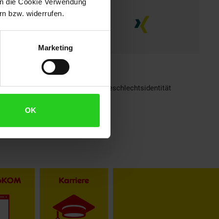
 in die Cookie Verwendung
n bzw. widerrufen.
Marketing
h sind bei Netto Menschen jeder Geschlechtsidentität
OK
toKOM
Karriere