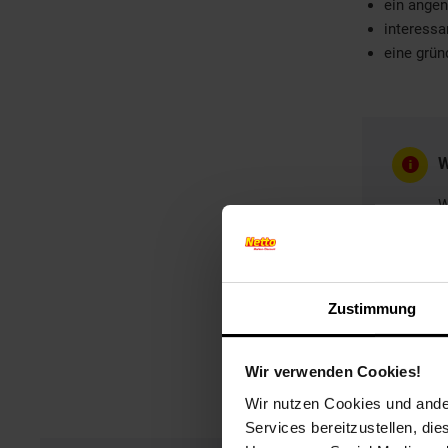
ein ange
interessa
eine grün
W
W
B
G
Zustimmung
Wir verwenden Cookies!
Wir nutzen Cookies und ander
Services bereitzustellen, di