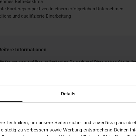
nehmes Betriebsklima
nte Karriereperspektiven in einem erfolgreichen Unternehmen
dliche und qualifizierte Einarbeitung
eitere Informationen
ir freuen uns auf Ihre vollständige Bewerbung! Bitte geben Sie in Ihr
ewerbung Ihren frühestmöglichen Eintrittstermin und Ihre
ehaltsvorstellung an.
Details
Bewerben per Formular
e Techniken, um unsere Seiten sicher und zuverlässig anzubiet
ese stetig zu verbessern sowie Werbung entsprechend Deinen In