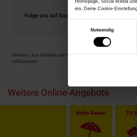
Homepage, Social Media und P
ein. Deine Cookie-Einstellun
Folge uns auf Social Media!
Einwilligungsauswahl
Notwendig
Hinweis: Aus Gründen der leichteren Lesbarkeit verwenden wi
willkommen.
Fußzeile
Weitere Online-Angebote
Netto Reisen
TV-