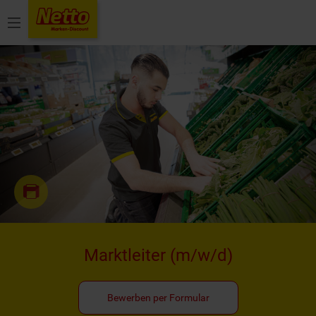
Menü
Marktleiter
(m/w/d)
Bewerben per Formular