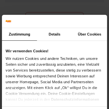
Bewerben per Formular
Zustimmung
Details
Über Cookies
Folge uns auf Social Media!
Wir verwenden Cookies!
Wir nutzen Cookies und andere Techniken, um unsere
Seiten sicher und zuverlässig anzubieten, eine Vielzahl
von Services bereitzustellen, diese stetig zu verbessern
sowie Werbung entsprechend Deinen Interessen auf
unserer Homepage, Social Media und Partnerseiten
anzuzeigen. Mit einem Klick auf „Ok“ willigst Du in die
Hinweis: Aus Gründen der leichteren Lesbarkeit verwenden
wir im Textverlauf die männliche Form der Anrede.
Cookie Verwendung ein. Deine Cookie-Einstellungen
Selbstverständlich sind bei Netto Menschen jeder
kannst Du jederzeit in den
Datenschutzinformationen
Geschlechtsidentität willkommen.
ändern bzw. widerrufen.