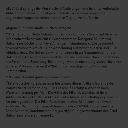
Alle Artikel solange der Vorrat reicht! Änderungen und Irrtümer vorbehalten.
Abbildungen ähnlich. Die abgebildeten Artikel können wegen des
begrenzten Angebots schon am ersten Tag ausverkauft sein.
Abgabe nur in haushaltsüblichen Mengen!
**15€ Rabatt im Netto Online-Shop auf das komplette Sortiment ab einem
Mindestbestellwert von 200 €. Ausgenommen: Kategorie Multimedia,
Gutscheine, Bücher und Pre- & Anfangsmilchnahrung sowie gesondert
gekennzeichnete Artikel. Keine Anrechnung auf Versandkosten und Filial-
Abholservices. Der Gutschein wird nur einmalig an Neuanmelder für den
Online-Shop-Newsletter versendet. Nur online einlösbar. Nur ein Gutschein
pro Person und Bestellung. Restbeträge werden nicht ausgezahlt. Nicht mit
anderen Aktionsvorteilen (PAYBACK oder sonstige Shop-Aktionen)
kombinierbar.
***Positive Bonitätsprüfung vorausgesetzt
²⁰Filial-Gutschein gratis zu jeder Bestellung dieses Artikels (solange der
Vorrat reicht). Versand des Filial-Gutscheins erfolgt 4 Wochen nach
Warenanlieferung per Mail. Die Höhe des Filial-Gutscheins ist dem
Artikelbild des gekauften Artikels zu entnehmen. Vervielfältigung jeglicher
Art nicht gestattet. Der Filial-Gutschein ist ohne Mindesteinkaufswert
einlösbar. Nicht mit anderen Aktionsvorteilen (PAYBACK oder sonstige
Shop-Aktionen) kombinierbar. Der jeweilige Gültigkeitszeitraum des Filial-
Gutscheins ist darauf vermerkt.