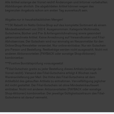
Alle Artikel solange der Vorrat reicht! Änderungen und Irrtümer vorbehalten.
Abbildungen ähnlich. Die abgebildeten Artikel können wegen des
begrenzten Angebots schon am ersten Tag ausverkauft sein.
Abgabe nur in haushaltsüblichen Mengen!
**15€ Rabatt im Netto Online-Shop auf das komplette Sortiment ab einem
Mindestbestellwert von 200 €. Ausgenommen: Kategorie Multimedia,
Gutscheine, Bücher und Pre- & Anfangsmilchnahrung sowie gesondert
gekennzeichnete Artikel. Keine Anrechnung auf Versandkosten und Filial-
Abholservices. Der Gutschein wird nur einmalig an Neuanmelder für den
Online-Shop-Newsletter versendet. Nur online einlösbar. Nur ein Gutschein
pro Person und Bestellung. Restbeträge werden nicht ausgezahlt. Nicht mit
anderen Aktionsvorteilen (PAYBACK oder sonstige Shop-Aktionen)
kombinierbar.
***Positive Bonitätsprüfung vorausgesetzt
²⁰Filial-Gutschein gratis zu jeder Bestellung dieses Artikels (solange der
Vorrat reicht). Versand des Filial-Gutscheins erfolgt 4 Wochen nach
Warenanlieferung per Mail. Die Höhe des Filial-Gutscheins ist dem
Artikelbild des gekauften Artikels zu entnehmen. Vervielfältigung jeglicher
Art nicht gestattet. Der Filial-Gutschein ist ohne Mindesteinkaufswert
einlösbar. Nicht mit anderen Aktionsvorteilen (PAYBACK oder sonstige
Shop-Aktionen) kombinierbar. Der jeweilige Gültigkeitszeitraum des Filial-
Gutscheins ist darauf vermerkt.