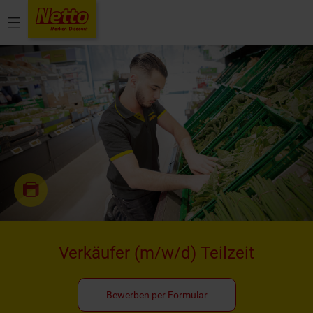
Menü
Verkäufer
(m/w/d)
Teilzeit
Bewerben per Formular