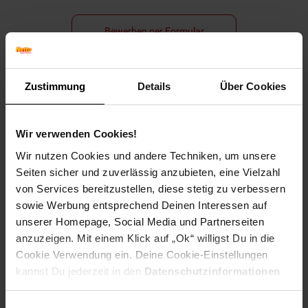
Bewerben per Formular
Zustimmung
Details
Über Cookies
Folge uns auf Social Media!
Wir verwenden Cookies!
Wir nutzen Cookies und andere Techniken, um unsere
Seiten sicher und zuverlässig anzubieten, eine Vielzahl
von Services bereitzustellen, diese stetig zu verbessern
sowie Werbung entsprechend Deinen Interessen auf
unserer Homepage, Social Media und Partnerseiten
Hinweis: Aus Gründen der leichteren Lesbarkeit verwenden
anzuzeigen. Mit einem Klick auf „Ok“ willigst Du in die
wir im Textverlauf die männliche Form der Anrede.
Cookie Verwendung ein. Deine Cookie-Einstellungen
Selbstverständlich sind bei Netto Menschen jeder
kannst Du jederzeit in den
Datenschutzinformationen
Geschlechtsidentität willkommen.
ändern bzw. widerrufen.
Fußzeile
Weitere Online-Angebote